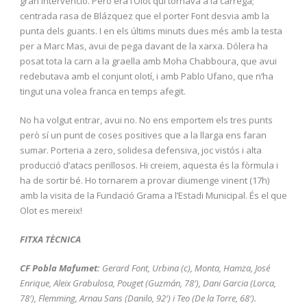
gran intervenció. Però era l’Olot qui tornava a la càrrega;
centrada rasa de Blázquez que el porter Font desvia amb la
punta dels guants. I en els últims minuts dues més amb la testa
per a Marc Mas, avui de pega davant de la xarxa. Dólera ha
posat tota la carn a la graella amb Moha Chabboura, que avui
redebutava amb el conjunt olotí, i amb Pablo Ufano, que n’ha
tingut una volea franca en temps afegit.
No ha volgut entrar, avui no. No ens emportem els tres punts
però sí un punt de coses positives que a la llarga ens faran
sumar. Porteria a zero, solidesa defensiva, joc vistós i alta
producció d’atacs perillosos. Hi creiem, aquesta és la fòrmula i
ha de sortir bé. Ho tornarem a provar diumenge vinent (17h)
amb la visita de la Fundació Grama a l’Estadi Municipal. És el que
Olot es mereix!
FITXA TÈCNICA
CF Pobla Mafumet:
Gerard Font, Urbina (c), Monta, Hamza, José
Enrique, Aleix Grabulosa, Pouget (Guzmán, 78′), Dani Garcia (Lorca,
78′), Flemming, Arnau Sans (Danilo, 92′) i Teo (De la Torre, 68′).