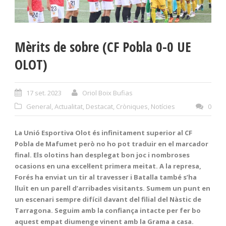
Mèrits de sobre (CF Pobla 0-0 UE
OLOT)
17 set. 2023
Oriol Boix Bufias
General
,
Actualitat
,
Destacat
,
Cròniques
,
Notícies
0
La Unió Esportiva Olot és infinitament superior al CF
Pobla de Mafumet però no ho pot traduir en el marcador
final. Els olotins han desplegat bon joc i nombroses
ocasions en una excel·lent primera meitat. A la represa,
Forés ha enviat un tir al travesser i Batalla també s’ha
lluït en un parell d’arribades visitants. Sumem un punt en
un escenari sempre difícil davant del filial del Nàstic de
Tarragona. Seguim amb la confiança intacte per fer bo
aquest empat diumenge vinent amb la Grama a casa.