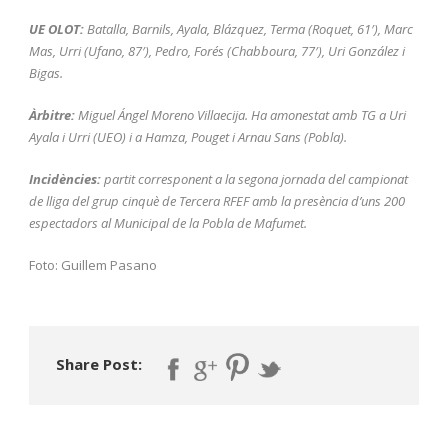
UE OLOT:
Batalla, Barnils, Ayala, Blázquez, Terma (Roquet, 61′), Marc
Mas, Urri (Ufano, 87′), Pedro, Forés (Chabboura, 77′), Uri González i
Bigas.
Àrbitre:
Miguel Ángel Moreno Villaecija. Ha amonestat amb TG a Uri
Ayala i Urri (UEO) i a Hamza, Pouget i Arnau Sans (Pobla).
Incidències:
partit corresponent a la segona jornada del campionat
de lliga del grup cinquè de Tercera RFEF amb la presència d’uns 200
espectadors al Municipal de la Pobla de Mafumet.
Foto: Guillem Pasano
Share Post: