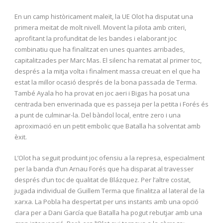
En un camp històricament maleït, la UE Olot ha disputat una
primera meitat de molt nivell. Movent la pilota amb criteri,
aprofitant la profunditat de les bandes i elaborant joc
combinatiu que ha finalitzat en unes quantes arribades,
capitalitzades per Marc Mas. El silenc ha rematat al primer toc,
després a la mitja volta i finalment massa creuat en el que ha
estat la millor ocasió després de la bona passada de Terma.
També Ayala ho ha provat en joc aeri i Bigas ha posat una
centrada ben enverinada que es passeja per la petita i Forés és
a punt de culminar-la. Del bàndol local, entre zero i una
aproximació en un petit embolic que Batalla ha solventat amb
èxit.
L’Olot ha seguit produint joc ofensiu a la represa, especialment
per la banda d’un Arnau Forés que ha disparat al travesser
després d’un toc de qualitat de Blázquez. Per l’altre costat,
jugada individual de Guillem Terma que finalitza al lateral de la
xarxa. La Pobla ha despertat per uns instants amb una opció
clara per a Dani García que Batalla ha pogut rebutjar amb una