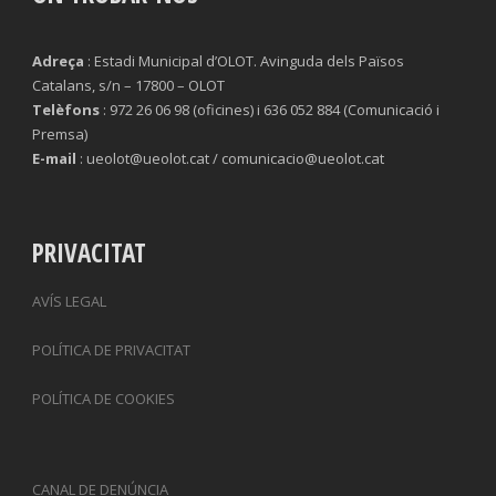
Adreça
: Estadi Municipal d’OLOT. Avinguda dels Països
Catalans, s/n – 17800 – OLOT
Telèfons
: 972 26 06 98 (oficines) i 636 052 884 (Comunicació i
Premsa)
E-mail
: ueolot@ueolot.cat / comunicacio@ueolot.cat
PRIVACITAT
AVÍS LEGAL
POLÍTICA DE PRIVACITAT
POLÍTICA DE COOKIES
CANAL DE DENÚNCIA