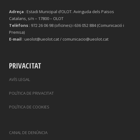
Adreça
: Estadi Municipal d’OLOT. Avinguda dels Països
Catalans, s/n – 17800 – OLOT
Telèfons
: 972 26 06 98 (oficines) i 636 052 884 (Comunicació i
Premsa)
E-mail
: ueolot@ueolot.cat / comunicacio@ueolot.cat
PRIVACITAT
AVÍS LEGAL
POLÍTICA DE PRIVACITAT
POLÍTICA DE COOKIES
CANAL DE DENÚNCIA