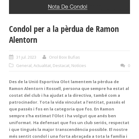
Condol per a la pèrdua de Ramon
Alentorn
31 jul. 2023
Oriol Boix Bufias
General
,
Actualitat
,
Destacat
,
Notícies
0
Des de la Unió Esportiva Olot lamentem la pèrdua de
Ramon Alentorn i Rossell, persona que sempre ha estat al
costat del club i ha ajudat a la directiva, també com a
patrocinador. Tota la vida vinculat a l’entitat, passés el
que passés i fos en la categoria que fos. En Ramon
sempre s’ha estimat l’Olot i ha volgut que anés ben
uniformat. Ha defensat que fos un club seriós, respectat
i que tingués la major transcendència possible. El nostre
més sentit condol i una forta abraçada a tota la família i