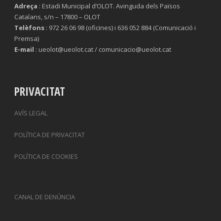
Adreça
: Estadi Municipal d’OLOT. Avinguda dels Països
Catalans, s/n – 17800 – OLOT
Telèfons
: 972 26 06 98 (oficines) i 636 052 884 (Comunicació i
Premsa)
E-mail
: ueolot@ueolot.cat / comunicacio@ueolot.cat
PRIVACITAT
AVÍS LEGAL
POLÍTICA DE PRIVACITAT
POLÍTICA DE COOKIES
CANAL DE DENÚNCIA