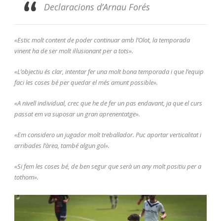
Declaracions d’Arnau Forés
«Estic molt content de poder continuar amb l’Olot, la temporada
vinent ha de ser molt il·lusionant per a tots».
«L’objectiu és clar, intentar fer una molt bona temporada i que l’equip
faci les coses bé per quedar el més amunt possible».
«A nivell individual, crec que he de fer un pas endavant, ja que el curs
passat em va suposar un gran aprenentatge».
«Em considero un jugador molt treballador. Puc aportar verticalitat i
arribades l’àrea, també algun gol».
«Si fem les coses bé, de ben segur que serà un any molt positiu per a
tothom».