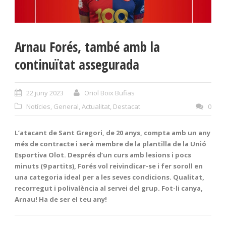
Arnau Forés, també amb la
continuïtat assegurada
22 juny 2023
Oriol Boix Bufias
Notícies
,
General
,
Actualitat
,
Destacat
0
L’atacant de Sant Gregori, de 20 anys, compta amb un any
més de contracte i serà membre de la plantilla de la Unió
Esportiva Olot. Després d’un curs amb lesions i pocs
minuts (9 partits), Forés vol reivindicar-se i fer soroll en
una categoria ideal per a les seves condicions. Qualitat,
recorregut i polivalència al servei del grup. Fot-li canya,
Arnau! Ha de ser el teu any!