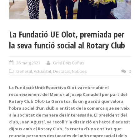
La Fundació UE Olot, premiada per
la seva funció social al Rotary Club
26 maig 2023
Oriol Boix Bufias
General
,
Actualitat
,
Destacat
,
Notícies
0
La Fundació Unió Esportiva Olot va rebre ahir el
reconeixement del Memorial Josep Canadell per part del
Rotary Club Olot-La Garrotxa. És un guardó que valora
l’obra social d’un club o entitat de la comarca que serveix
a la societat de manera desinteressada. El president del
club, Joan Agustí, va recollir la distinció en l’acte d’aquest
dijous amb el Rotary Club. Es tracta d’una entitat que
reuneix persones destacades del món empresarial i dels