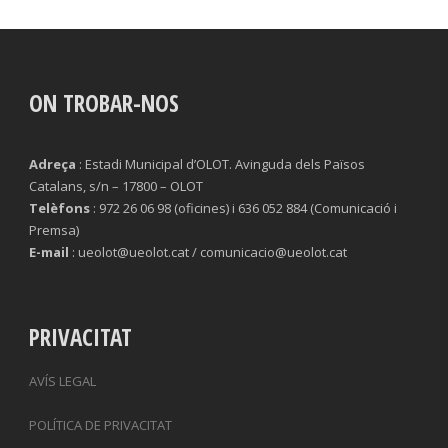
ON TROBAR-NOS
Adreça
: Estadi Municipal d’OLOT. Avinguda dels Països
Catalans, s/n – 17800 – OLOT
Telèfons
: 972 26 06 98 (oficines) i 636 052 884 (Comunicació i
Premsa)
E-mail
: ueolot@ueolot.cat / comunicacio@ueolot.cat
PRIVACITAT
AVÍS LEGAL
POLÍTICA DE PRIVACITAT