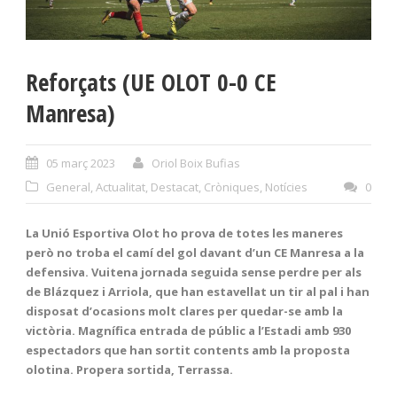
Reforçats (UE OLOT 0-0 CE
Manresa)
05 març 2023
Oriol Boix Bufias
General
,
Actualitat
,
Destacat
,
Cròniques
,
Notícies
0
La Unió Esportiva Olot ho prova de totes les maneres
però no troba el camí del gol davant d’un CE Manresa a la
defensiva. Vuitena jornada seguida sense perdre per als
de Blázquez i Arriola, que han estavellat un tir al pal i han
disposat d’ocasions molt clares per quedar-se amb la
victòria. Magnífica entrada de públic a l’Estadi amb 930
espectadors que han sortit contents amb la proposta
olotina. Propera sortida, Terrassa.