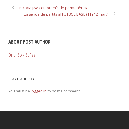
PRÈVIA J24: Compromís de permanència
L’agenda de partits al FUTBOL BASE (11 i 12 març)
ABOUT POST AUTHOR
Oriol Boix Bufias
LEAVE A REPLY
You must be
logged in
to post a comment.