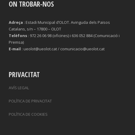
ON TROBAR-NOS
Adreça
: Estadi Municipal d’OLOT. Avinguda dels Països
Catalans, s/n – 17800 – OLOT
Telèfons
: 972 26 06 98 (oficines) i 636 052 884 (Comunicació i
Premsa)
E-mail
: ueolot@ueolot.cat / comunicacio@ueolot.cat
PRIVACITAT
AVÍS LEGAL
POLÍTICA DE PRIVACITAT
POLÍTICA DE COOKIES