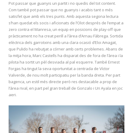
Pot passar que guanyis un partit i no quedis del tot content.
Com també pot passar que no guanyis i acabis tant o més
satisfet que amb els tres punts. Amb aquesta segona lectura
s’han quedat els socis i aficionats de l’Olot després de l’empat a
zero contra el Manresa, un equip en posicions de play-off que
pràcticament no ha creat perill a l’àrea d’Arnau Fàbrega. Sortida
elèctrica dels garrotxins amb una clara ocasió d’Eloi Amagat,
que Pulido ha rebutjat a córner amb certs problemes. Abans de
la mitja hora, Marc Castells ha disparat des de fora de l’àrea i la
pilota ha sortit un pèl desviada al pal esquerre. També Ernest
Forgas ha tingut la seva oportunitat a centrada de Víctor
Valverde, de nou molt participatiu per la banda dreta. Per part
bagenca, un estil més directe però res destacable a prop de
l’àrea rival, en part pel gran treball de Gonzalo i Uri Ayala en joc
aeri.