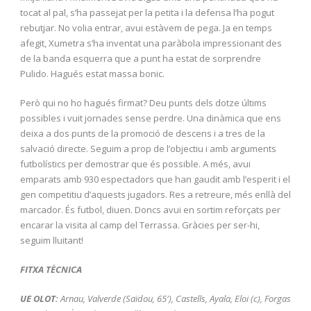
tocat al pal, s’ha passejat per la petita i la defensa l’ha pogut
rebutjar. No volia entrar, avui estàvem de pega. Ja en temps
afegit, Xumetra s’ha inventat una paràbola impressionant des
de la banda esquerra que a punt ha estat de sorprendre
Pulido. Hagués estat massa bonic.
Però qui no ho hagués firmat? Deu punts dels dotze últims
possibles i vuit jornades sense perdre. Una dinàmica que ens
deixa a dos punts de la promoció de descens i a tres de la
salvació directe. Seguim a prop de l’objectiu i amb arguments
futbolístics per demostrar que és possible. A més, avui
emparats amb 930 espectadors que han gaudit amb l’esperit i el
gen competitiu d’aquests jugadors. Res a retreure, més enllà del
marcador. És futbol, diuen. Doncs avui en sortim reforçats per
encarar la visita al camp del Terrassa. Gràcies per ser-hi,
seguim lluitant!
FITXA TÈCNICA
UE OLOT:
Arnau, Valverde (Saïdou, 65′), Castells, Ayala, Eloi (c), Forgas