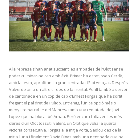
A la represa s’han anat succeïnt les arribades de l’Olot sense
poder culminar-ne cap amb èxit. Primer ha estat Josep Cerdà,
amb la testa, aprofitant la gran centrada d’Eloi Amagat. Després
Valverde amb un altre tir des de la frontal. Perill també a servei
de cantonada en un cop de cap d’Ernest Forgas que ha sortit
fregant el pal dret de Pulido. Entremig, l’única opció més o
menys remarcable del Manresa amb una rematada de Javi
López que ha blocat bé Arnau. Però encara faltaven les més
clares d’un Olot tossut i valent, un Olot que volia la quarta
victòria consecutiva. Forgas a la mitja volta, Saïdou des de la
mitja lluna i finalment David Bigas amb una pentinada que ha