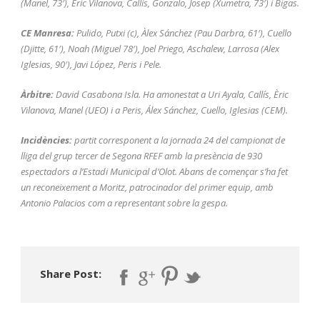
(Manel, 73′), Èric Vilanova, Callís, Gonzalo, Josep (Xumetra, 73′) i Bigas.
CE Manresa:
Pulido, Putxi (c), Àlex Sánchez (Pau Darbra, 61′), Cuello
(Djitte, 61′), Noah (Miguel 78′), Joel Priego, Aschalew, Larrosa (Alex
Iglesias, 90′), Javi López, Peris i Pele.
Àrbitre:
David Casabona Isla. Ha amonestat a Uri Ayala, Callís, Èric
Vilanova, Manel (UEO) i a Peris, Álex Sánchez, Cuello, Iglesias (CEM).
Incidències:
partit corresponent a la jornada 24 del campionat de
lliga del grup tercer de Segona RFEF amb la presència de 930
espectadors a l’Estadi Municipal d’Olot. Abans de començar s’ha fet
un reconeixement a Moritz, patrocinador del primer equip, amb
Antonio Palacios com a representant sobre la gespa.
Share Post: