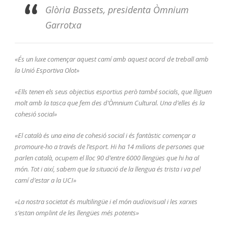
Glòria Bassets, presidenta Òmnium
Garrotxa
«És un luxe començar aquest camí amb aquest acord de treball amb
la Unió Esportiva Olot»
«Ells tenen els seus objectius esportius però també socials, que lliguen
molt amb la tasca que fem des d’Òmnium Cultural. Una d’elles és la
cohesió social»
«El català és una eina de cohesió social i és fantàstic començar a
promoure-ho a través de l’esport. Hi ha 14 milions de persones que
parlen català, ocupem el lloc 90 d’entre 6000 llengües que hi ha al
món. Tot i així, sabem que la situació de la llengua és trista i va pel
camí d’estar a la UCI»
«La nostra societat és multilingüe i el món audiovisual i les xarxes
s’estan omplint de les llengües més potents»