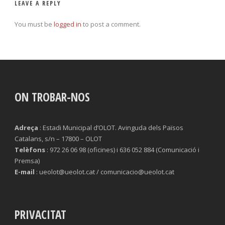
LEAVE A REPLY
You must be
logged in
to post a comment.
ON TROBAR-NOS
Adreça
: Estadi Municipal d’OLOT. Avinguda dels Països
Catalans, s/n – 17800 – OLOT
Telèfons
: 972 26 06 98 (oficines) i 636 052 884 (Comunicació i
Premsa)
E-mail
: ueolot@ueolot.cat / comunicacio@ueolot.cat
PRIVACITAT