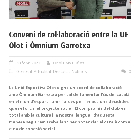
Conveni de col·laboració entre la UE
Olot i Òmnium Garrotxa
28 febr. 2023
Oriol Boix Bufias
General
,
Actualitat
,
Destacat
,
Notícies
0
La Unió Esportiva Olot signa un acord de col·laboració
amb Òmnium Garrotxa per tal de fomentar l’ús del català
en el món d’esport i unir forces per fer accions decidides
que reforcin el projecte social. El compromís del club és
total amb la cultura i la nostra llengua i d’aquesta
manera seguirem treballant per potenciar el català com a
eina de cohesió social.