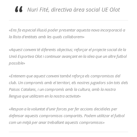
Nuri Fité, directiva àrea social UE Olot
«Ens fa especial il·lusió poder presentar aquesta nova incorporació a
la llista d’entitats amb les quals col·laborem»
«Aquest conveni té diferents objectius; reforçar el projecte social de la
Unió Esportiva Olot i continuar avançant en la idea que un altre futbol
possible»
«Entenem que aquest conveni també reforça els compromisos del
club. Un compromís amb el territori, els nostres jugadors són tots dels
Països Catalans, i un compromís amb la cultura, amb la nostra
llengua que utilitzem en la nostra activitat»
«Respon a la voluntat d’unir forces per fer accions decidides per
defensar aquests compromisos compartits. Podem utilitzar el futbol
com un mitjà per anar treballant aquests compromisos»