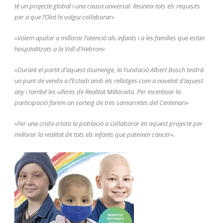
té un projecte global i una causa universal. Reuneix tots els requisits
per a que l’Olot hi vulgui col·laborar»
«Volem ajudar a millorar l’atenció als infants i a les famílies que estan
hospitalitzats a la Vall d’Hebron»
«Durant el partit d’aquest diumenge, la Fundació Albert Bosch tindrà
un punt de venda a l’Estadi amb els rellotges com a novetat d’aquest
any i també les ulleres de Realitat Millorada. Per incentivar la
participació farem un sorteig de tres samarretes del Centenari»
«Fer una crida a tota la població a col·laborar en aquest projecte per
millorar la realitat de tots els infants que pateixen càncer».