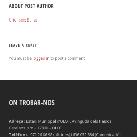
ABOUT POST AUTHOR
Oriol Boix Bufias
LEAVE A REPLY
You must be
logged in
to post a comment.
ON TROBAR-NOS
Adreça
: Estadi Municipal d’OLOT. Avinguda dels Països
Catalans, s/n – 17800 – OLOT
Telèfons
: 972 26 06 98 (oficines) i 636 052 884 (Comunicació i