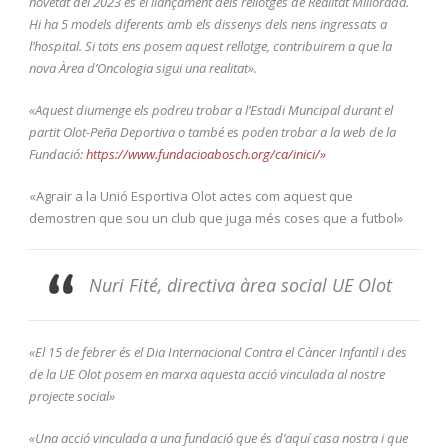
novetat del 2023 és el llançament dels rellotges de Realitat Millorada.
Hi ha 5 models diferents amb els dissenys dels nens ingressats a
l’hospital. Si tots ens posem aquest rellotge, contribuirem a que la
nova Àrea d’Oncologia sigui una realitat».
«Aquest diumenge els podreu trobar a l’Estadi Muncipal durant el
partit Olot-Peña Deportiva o també es poden trobar a la web de la
Fundació:
https://www.fundacioabosch.org/ca/inici/»
«Agrair a la Unió Esportiva Olot actes com aquest que
demostren que sou un club que juga més coses que a futbol»
Nuri Fité, directiva àrea social UE Olot
«El 15 de febrer és el Dia Internacional Contra el Càncer Infantil i des
de la UE Olot posem en marxa aquesta acció vinculada al nostre
projecte social»
«Una acció vinculada a una fundació que és d’aquí casa nostra i que