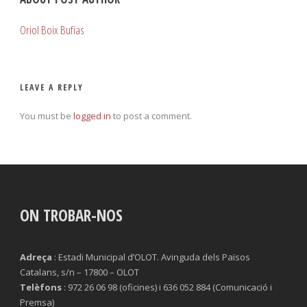
Oriol Boix Bufias
LEAVE A REPLY
You must be
logged in
to post a comment.
ON TROBAR-NOS
Adreça
: Estadi Municipal d’OLOT. Avinguda dels Països
Catalans, s/n – 17800 – OLOT
Telèfons
: 972 26 06 98 (oficines) i 636 052 884 (Comunicació i
Premsa)