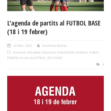
L’agenda de partits al FUTBOL BASE
(18 i 19 febrer)
14 febr. 2023
Oriol Boix Bufias
General
,
Actualitat
,
Destacat
,
Futbol BASE
,
Notícies
,
Futbol
FEMENÍ
,
Escola de FUTBOL
,
SECCIONS
0