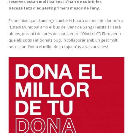
reserves estan molt baixes i s’han de cobrir les
necessitats d’aquests primers mesos de l’any.
És per això que diumenge també hi haurà un punt de donació a
l’Estadi Municipal amb el bus del Banc de Sang i Teixits. Hi serà
abans, durant i després del partit entre l’Olot i el CD Ebro per a
que els socis i aficionats puguin col·laborar amb un gest molt
necessari. Dona el millor de tu i ajuda’ns a salvar vides!