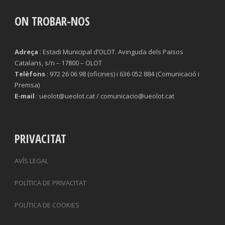
ON TROBAR-NOS
Adreça
: Estadi Municipal d’OLOT. Avinguda dels Països
Catalans, s/n – 17800 – OLOT
Telèfons
: 972 26 06 98 (oficines) i 636 052 884 (Comunicació i
Premsa)
E-mail
: ueolot@ueolot.cat / comunicacio@ueolot.cat
PRIVACITAT
AVÍS LEGAL
POLÍTICA DE PRIVACITAT
POLÍTICA DE COOKIES