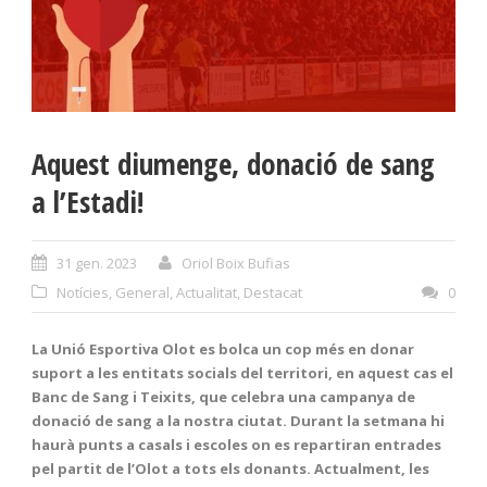
Aquest diumenge, donació de sang
a l’Estadi!
31 gen. 2023
Oriol Boix Bufias
Notícies
,
General
,
Actualitat
,
Destacat
0
La Unió Esportiva Olot es bolca un cop més en donar
suport a les entitats socials del territori, en aquest cas el
Banc de Sang i Teixits, que celebra una campanya de
donació de sang a la nostra ciutat. Durant la setmana hi
haurà punts a casals i escoles on es repartiran entrades
pel partit de l’Olot a tots els donants. Actualment, les