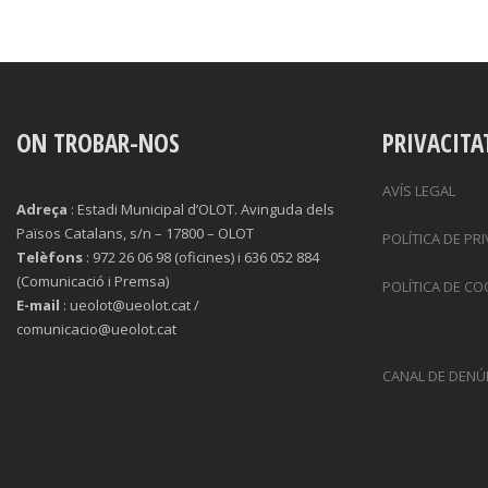
ON TROBAR-NOS
PRIVACITA
AVÍS LEGAL
Adreça
: Estadi Municipal d’OLOT. Avinguda dels
Països Catalans, s/n – 17800 – OLOT
POLÍTICA DE PR
Telèfons
: 972 26 06 98 (oficines) i 636 052 884
(Comunicació i Premsa)
POLÍTICA DE CO
E-mail
: ueolot@ueolot.cat /
comunicacio@ueolot.cat
CANAL DE DENÚ