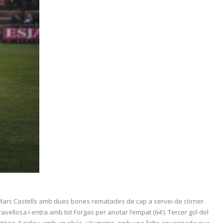
tat Marc Castells amb dues bones rematades de cap a servei de còrner.
avellosa i entra amb tot Forgas per anotar l’empat (64′). Tercer gol del
victòria. Saïdou, amb un obús, i Xumetra, amb una falta enverinada que