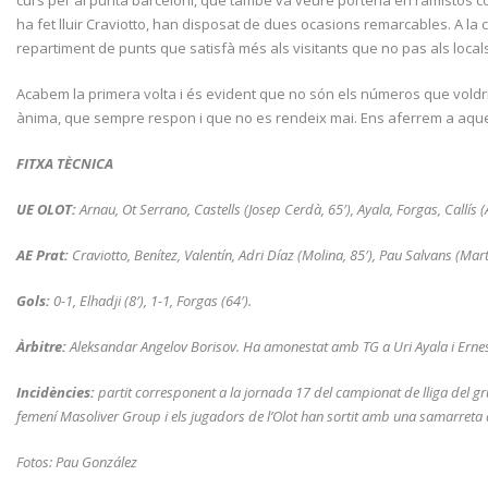
ha fet lluir Craviotto, han disposat de dues ocasions remarcables. A la c
repartiment de punts que satisfà més als visitants que no pas als locals
Acabem la primera volta i és evident que no són els números que voldríe
ànima, que sempre respon i que no es rendeix mai. Ens aferrem a aques
FITXA TÈCNICA
UE OLOT:
Arnau, Ot Serrano, Castells (Josep Cerdà, 65′), Ayala, Forgas, Callís (
AE Prat:
Craviotto, Benítez, Valentín, Adri Díaz (Molina, 85′), Pau Salvans (Martí, 
Gols:
0-1, Elhadji (8′), 1-1, Forgas (64′).
Àrbitre:
Aleksandar Angelov Borisov. Ha amonestat amb TG a Uri Ayala i Ernest Fo
Incidències:
partit corresponent a la jornada 17 del campionat de lliga del gr
femení Masoliver Group i els jugadors de l’Olot han sortit amb una samarreta 
Fotos: Pau González