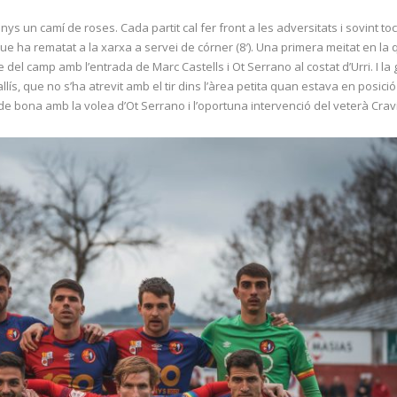
 un camí de roses. Cada partit cal fer front a les adversitats i sovint toca
e ha rematat a la xarxa a servei de córner (8′). Una primera meitat en la 
del camp amb l’entrada de Marc Castells i Ot Serrano al costat d’Urri. I la g
Callís, que no s’ha atrevit amb el tir dins l’àrea petita quan estava en posi
 de bona amb la volea d’Ot Serrano i l’oportuna intervenció del veterà Cravi