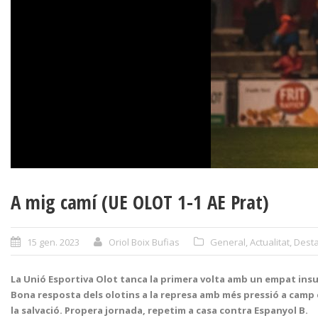
A mig camí (UE OLOT 1-1 AE Prat)
15 gen. 2023
Oriol Boix Bufias
General
,
Actualitat
,
Desta
La Unió Esportiva Olot tanca la primera volta amb un empat insuf
Bona resposta dels olotins a la represa amb més pressió a camp c
la salvació. Propera jornada, repetim a casa contra Espanyol B.