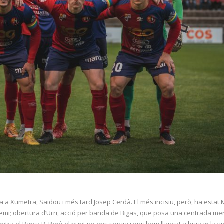
trada a Xumetra, Saïdou i més tard Josep Cerdà. El més incisiu, però, ha es
l premi; obertura d’Urri, acció per banda de Bigas, que posa una centrada mer
ontra el Barça B. Però el punt no ens servia i ens hem llançat a buscar la 