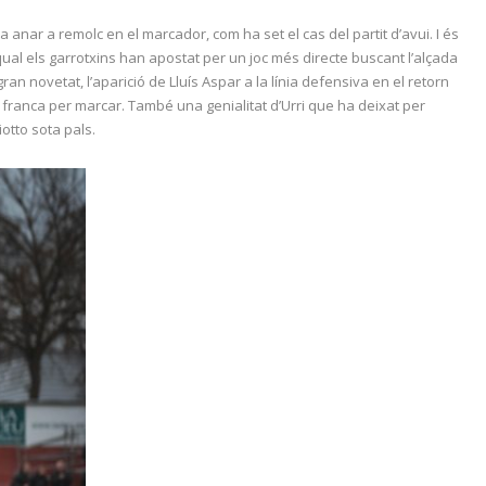
 anar a remolc en el marcador, com ha set el cas del partit d’avui. I és
qual els garrotxins han apostat per un joc més directe buscant l’alçada
ran novetat, l’aparició de Lluís Aspar a la línia defensiva en el retorn
ció franca per marcar. També una genialitat d’Urri que ha deixat per
otto sota pals.