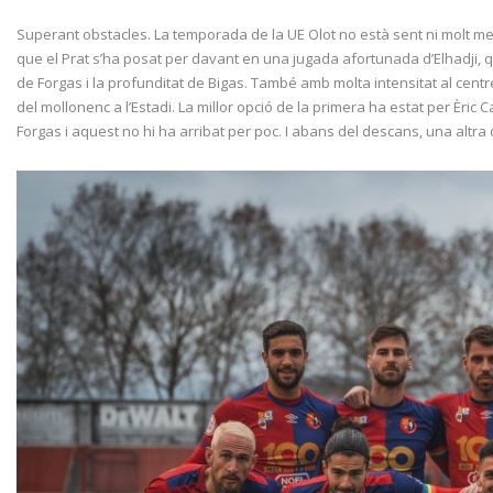
Superant obstacles. La temporada de la UE Olot no està sent ni molt menys
que el Prat s’ha posat per davant en una jugada afortunada d’Elhadji, qu
de Forgas i la profunditat de Bigas. També amb molta intensitat al centre 
del mollonenc a l’Estadi. La millor opció de la primera ha estat per Èric 
Forgas i aquest no hi ha arribat per poc. I abans del descans, una altra