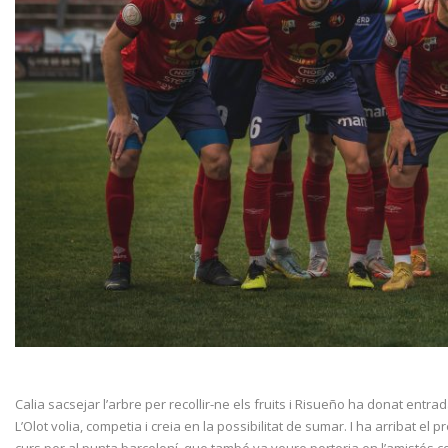
Calia sacsejar l’arbre per recollir-ne els fruits i Risueño ha donat en
L’Olot volia, competia i creia en la possibilitat de sumar. I ha arribat e
curs per al punta barceloní, que també va veure porteria en l’amistós c