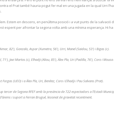
ontra el Prat també hauria pogut fer mal en una jugada en la qual Urri l’ha
.
m. Estem en descens, en penúltima posició i a vuit punts de la salvació di
t esperit per afrontar la segona volta amb una mínima esperança. Hi ha 
Aimar, 82′), Gonzalo, Aspar (Xumetra, 56′), Urri, Manel (Saïdou, 53′) i Bigas (c).
71′), Javi Martos (c), Elhadji (Aliou, 85′), Àlex Pla, Uri (Padilla, 76′), Coro i Mousa 
rgas (UEO) i a Àlex Pla, Uri, Benítez, Coro i Elhadji i Pau Salvans (Prat).
up tercer de Segona RFEF amb la presència de 722 espectadors a l’Estadi Municipal
d’ànims i suport a Ferran Brugué, lesionat de gravetat recentment.