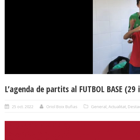
L’agenda de partits al FUTBOL BASE (29 
25 oct. 2022
Oriol Boix Bufias
General
,
Actualitat
,
Desta