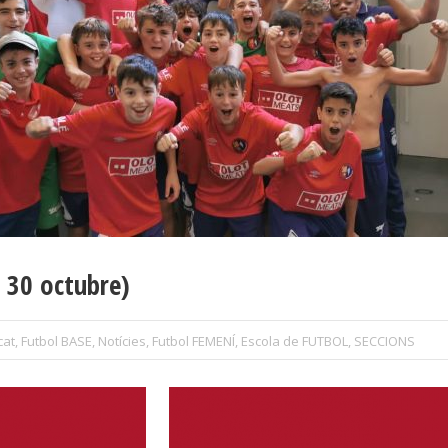
i 30 octubre)
cat
,
Futbol BASE
,
Notícies
,
Futbol FEMENÍ
,
Escola de FUTBOL
,
SECCIONS