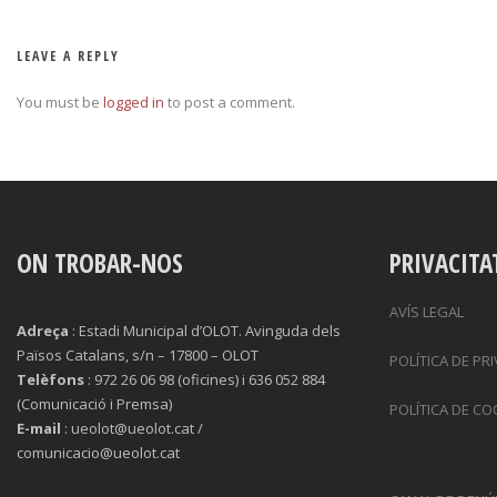
LEAVE A REPLY
You must be
logged in
to post a comment.
ON TROBAR-NOS
PRIVACITA
AVÍS LEGAL
Adreça
: Estadi Municipal d’OLOT. Avinguda dels
Països Catalans, s/n – 17800 – OLOT
POLÍTICA DE PR
Telèfons
: 972 26 06 98 (oficines) i 636 052 884
(Comunicació i Premsa)
POLÍTICA DE CO
E-mail
: ueolot@ueolot.cat /
comunicacio@ueolot.cat