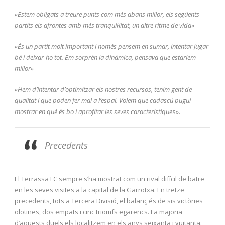
«Estem obligats a treure punts com més abans millor, els següents
partits els afrontes amb més tranquil·litat, un altre ritme de vida»
«És un partit molt important i només pensem en sumar, intentar jugar
bé i deixar-ho tot. Em sorprèn la dinàmica, pensava que estaríem
millor»
«Hem d’intentar d’optimitzar els nostres recursos, tenim gent de
qualitat i que poden fer mal a l’espai. Volem que cadascú pugui
mostrar en què és bo i aprofitar les seves característique
s».
Precedents
El Terrassa FC sempre s’ha mostrat com un rival difícil de batre
en les seves visites a la capital de la Garrotxa. En tretze
precedents, tots a Tercera Divisió, el balanç és de sis victòries
olotines, dos empats i cinc triomfs egarencs. La majoria
d’aquests duels els localitzem en els anys seixanta i vuitanta.