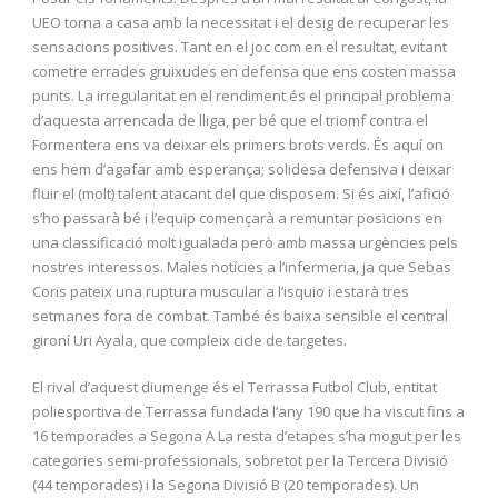
UEO torna a casa amb la necessitat i el desig de recuperar les
sensacions positives. Tant en el joc com en el resultat, evitant
cometre errades gruixudes en defensa que ens costen massa
punts. La irregularitat en el rendiment és el principal problema
d’aquesta arrencada de lliga, per bé que el triomf contra el
Formentera ens va deixar els primers brots verds. És aquí on
ens hem d’agafar amb esperança; solidesa defensiva i deixar
fluir el (molt) talent atacant del que disposem. Si és així, l’afició
s’ho passarà bé i l’equip començarà a remuntar posicions en
una classificació molt igualada però amb massa urgències pels
nostres interessos. Males notícies a l’infermeria, ja que Sebas
Coris pateix una ruptura muscular a l’isquio i estarà tres
setmanes fora de combat. També és baixa sensible el central
gironí Uri Ayala, que compleix cicle de targetes.
El rival d’aquest diumenge és el Terrassa Futbol Club, entitat
poliesportiva de Terrassa fundada l’any 190 que ha viscut fins a
16 temporades a Segona A La resta d’etapes s’ha mogut per les
categories semi-professionals, sobretot per la Tercera Divisió
(44 temporades) i la Segona Divisió B (20 temporades). Un