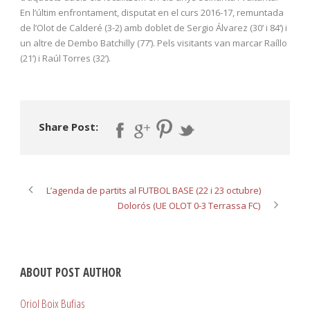
En l’últim enfrontament, disputat en el curs 2016-17, remuntada
de l’Olot de Calderé (3-2) amb doblet de Sergio Álvarez (30’ i 84’) i
un altre de Dembo Batchilly (77’). Pels visitants van marcar Raíllo
(21’) i Raúl Torres (32’).
Share Post:
L’agenda de partits al FUTBOL BASE (22 i 23 octubre)
Dolorós (UE OLOT 0-3 Terrassa FC)
ABOUT POST AUTHOR
Oriol Boix Bufias