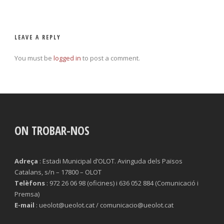
LEAVE A REPLY
You must be
logged in
to post a comment.
ON TROBAR-NOS
Adreça
: Estadi Municipal d’OLOT. Avinguda dels Països
Catalans, s/n – 17800 – OLOT
Telèfons
: 972 26 06 98 (oficines) i 636 052 884 (Comunicació i
Premsa)
E-mail
: ueolot@ueolot.cat / comunicacio@ueolot.cat