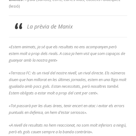
(lesió)
La prèvia de Manix
«Estem animats, ja sé que els resultats no ens acompanyen però
estem molt a prop dels rivals. A casa ja hem vist que som capaços de
guanyar amb la nostra gent»
«Terrassa FC: és un rival del nostre nivell, un rival directe. Els números
diuen que han millorat en les últimes jornades, estem en una lliga molt
igualada amb pocs gols. Estan necessitats, però nosaltres també.
Estem obligats a estar molt a prop del cent per cent».
«Tot passarà per les dues àrees, tenir encert en atac i evitar els errors
puntuals en defensa, on hem d’estar seriosos».
«A nivell de resultats no hem reaccionat, no som molt inferiors a ningú,
però els gols cauen sempre a la banda contrària».