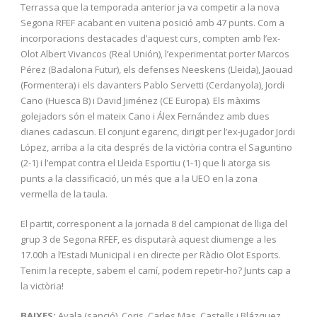
Terrassa que la temporada anterior ja va competir a la nova
Segona RFEF acabant en vuitena posició amb 47 punts. Com a
incorporacions destacades d’aquest curs, compten amb l’ex-
Olot Albert Vivancos (Real Unión), l’experimentat porter Marcos
Pérez (Badalona Futur), els defenses Neeskens (Lleida), Jaouad
(Formentera) i els davanters Pablo Servetti (Cerdanyola), Jordi
Cano (Huesca B) i David Jiménez (CE Europa). Els màxims
golejadors són el mateix Cano i Álex Fernández amb dues
dianes cadascun. El conjunt egarenc, dirigit per l’ex-jugador Jordi
López, arriba a la cita després de la victòria contra el Saguntino
(2-1) i l’empat contra el Lleida Esportiu (1-1) que li atorga sis
punts a la classificació, un més que a la UEO en la zona
vermella de la taula.
El partit, corresponent a la jornada 8 del campionat de lliga del
grup 3 de Segona RFEF, es disputarà aquest diumenge a les
17.00h a l’Estadi Municipal i en directe per Ràdio Olot Esports.
Tenim la recepte, sabem el camí, podem repetir-ho? Junts cap a
la victòria!
BAIXES:
Ayala (sanció), Coris, Carles Mas, Castells i Blázquez