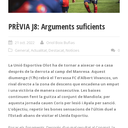
PRÈVIA J8: Arguments suficients
21 oct. 2022
Oriol Boix Bufias
General
,
Actualitat
,
Destacat
,
Notícies
0
La Unió Esportiva Olot ha de tornar a aixecar-se a casa
després de la derrota al camp del Manresa. Aquest
diumenge (17h) rebrà el Terrassa FC d’Albert Vivancos, un
rival directe a la zona de descens que encadena un empat
i una victòria de manera consecutiva. Les baixes
continuen fent la guitza al conjunt de Mandiola; per
aquesta jornada cauen Coris per lesió i Ayala per sanció.
L’objectiu, repetir les bones sensacions de l’últim duel a
l’Estadi abans de visitar el Lleida Esportiu.
Posar els fonaments. Després d’un mal resultat al Congost, la