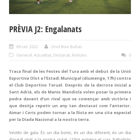
PRÈVIA J2: Engalanats
09 set. 2022
Oriol Boix Bufias
General
,
Actualitat
,
Destacat
,
Notícies
0
Traca final de les Festes del Tura amb el debut de la Unió
Esportiva Olot a l’Estadi Municipal (diumenge, 17h) contra
el Club Deportivo Teruel. Després de la derrota inicial a
Sant Adrià, els de Manix Mandiola volen posar la primera
pedra davant d’un rival que va començar amb victòria i
que desitja repetir un any tan destacat com l’anterior.
Aimar i Coris poden tornar a la llista en una cita especial
per la Diada Nacional a la nostra terra.
Vestits de gala. És un dia bonic, és un dia diferent, és un dia
d’orgull olotí a la nostra ciutat. L’Olot estrena el curs futbolístic