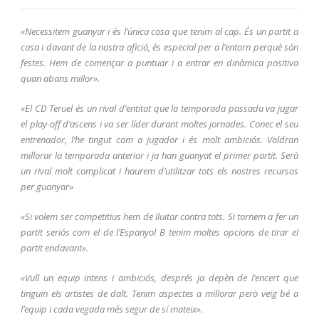
«Necessitem guanyar i és l’única cosa que tenim al cap. És un partit a
casa i davant de la nostra afició, és especial per a l’entorn perquè són
festes. Hem de començar a puntuar i a entrar en dinàmica positiva
quan abans millor».
«El CD Teruel és un rival d’entitat que la temporada passada va jugar
el play-off d’ascens i va ser líder durant moltes jornades. Conec el seu
entrenador, l’he tingut com a jugador i és molt ambiciós. Voldran
millorar la temporada anterior i ja han guanyat el primer partit. Serà
un rival molt complicat i haurem d’utilitzar tots els nostres recursos
per guanyar»
«Si volem ser competitius hem de lluitar contra tots. Si tornem a fer un
partit seriós com el de l’Espanyol B tenim moltes opcions de tirar el
partit endavant».
«Vull un equip intens i ambiciós, després ja depèn de l’encert que
tinguin els artistes de dalt. Tenim aspectes a millorar però veig bé a
l’equip i cada vegada més segur de sí mateix».