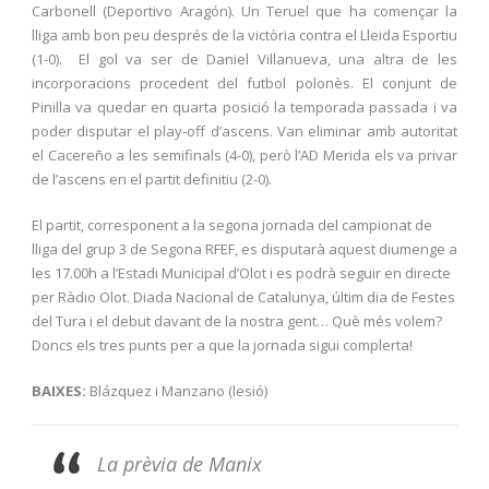
Carbonell (Deportivo Aragón). Un Teruel que ha començar la
lliga amb bon peu després de la victòria contra el Lleida Esportiu
(1-0). El gol va ser de Daniel Villanueva, una altra de les
incorporacions procedent del futbol polonès. El conjunt de
Pinilla va quedar en quarta posició la temporada passada i va
poder disputar el play-off d’ascens. Van eliminar amb autoritat
el Cacereño a les semifinals (4-0), però l’AD Merida els va privar
de l’ascens en el partit definitiu (2-0).
El partit, corresponent a la segona jornada del campionat de
lliga del grup 3 de Segona RFEF, es disputarà aquest diumenge a
les 17.00h a l’Estadi Municipal d’Olot i es podrà seguir en directe
per Ràdio Olot. Diada Nacional de Catalunya, últim dia de Festes
del Tura i el debut davant de la nostra gent… Què més volem?
Doncs els tres punts per a que la jornada sigui complerta!
BAIXES:
Blázquez i Manzano (lesió)
La prèvia de Manix