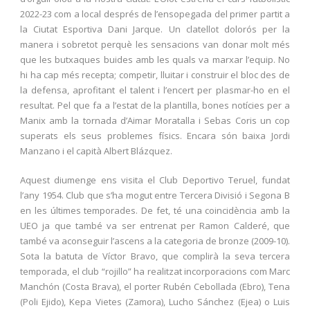
2022-23 com a local després de l’ensopegada del primer partit a
la Ciutat Esportiva Dani Jarque. Un clatellot dolorós per la
manera i sobretot perquè les sensacions van donar molt més
que les butxaques buides amb les quals va marxar l’equip. No
hi ha cap més recepta; competir, lluitar i construir el bloc des de
la defensa, aprofitant el talent i l’encert per plasmar-ho en el
resultat. Pel que fa a l’estat de la plantilla, bones notícies per a
Manix amb la tornada d’Aimar Moratalla i Sebas Coris un cop
superats els seus problemes físics. Encara són baixa Jordi
Manzano i el capità Albert Blázquez.
Aquest diumenge ens visita el Club Deportivo Teruel, fundat
l’any 1954. Club que s’ha mogut entre Tercera Divisió i Segona B
en les últimes temporades. De fet, té una coincidència amb la
UEO ja que també va ser entrenat per Ramon Calderé, que
també va aconseguir l’ascens a la categoria de bronze (2009-10).
Sota la batuta de Víctor Bravo, que complirà la seva tercera
temporada, el club “rojillo” ha realitzat incorporacions com Marc
Manchón (Costa Brava), el porter Rubén Cebollada (Ebro), Tena
(Poli Ejido), Kepa Vietes (Zamora), Lucho Sánchez (Ejea) o Luis