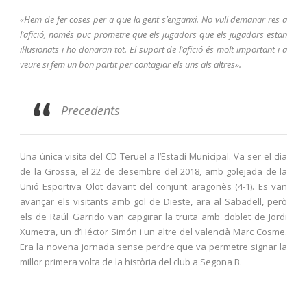
«Hem de fer coses per a que la gent s’enganxi. No vull demanar res a
l’afició, només puc prometre que els jugadors que els jugadors estan
il·lusionats i ho donaran tot. El suport de l’afició és molt important i a
veure si fem un bon partit per contagiar els uns als altres».
Precedents
Una única visita del CD Teruel a l’Estadi Municipal. Va ser el dia
de la Grossa, el 22 de desembre del 2018, amb golejada de la
Unió Esportiva Olot davant del conjunt aragonès (4-1). Es van
avançar els visitants amb gol de Dieste, ara al Sabadell, però
els de Raúl Garrido van capgirar la truita amb doblet de Jordi
Xumetra, un d’Héctor Simón i un altre del valencià Marc Cosme.
Era la novena jornada sense perdre que va permetre signar la
millor primera volta de la història del club a Segona B.