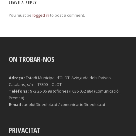
LEAVE A REPLY
You must be
logged in
to post a comment.
ON TROBAR-NOS
Adreça
: Estadi Municipal d’OLOT. Avinguda dels Països
Catalans, s/n – 17800 – OLOT
Telèfons
: 972 26 06 98 (oficines) i 636 052 884 (Comunicació i
Premsa)
E-mail
: ueolot@ueolot.cat / comunicacio@ueolot.cat
PRIVACITAT