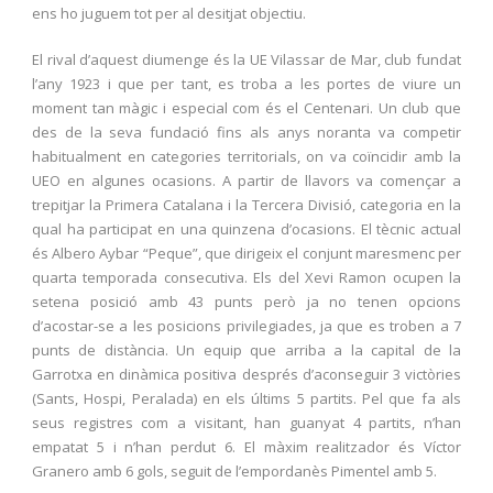
ens ho juguem tot per al desitjat objectiu.
El rival d’aquest diumenge és la UE Vilassar de Mar, club fundat
l’any 1923 i que per tant, es troba a les portes de viure un
moment tan màgic i especial com és el Centenari. Un club que
des de la seva fundació fins als anys noranta va competir
habitualment en categories territorials, on va coïncidir amb la
UEO en algunes ocasions. A partir de llavors va començar a
trepitjar la Primera Catalana i la Tercera Divisió, categoria en la
qual ha participat en una quinzena d’ocasions. El tècnic actual
és Albero Aybar “Peque”, que dirigeix el conjunt maresmenc per
quarta temporada consecutiva. Els del Xevi Ramon ocupen la
setena posició amb 43 punts però ja no tenen opcions
d’acostar-se a les posicions privilegiades, ja que es troben a 7
punts de distància. Un equip que arriba a la capital de la
Garrotxa en dinàmica positiva després d’aconseguir 3 victòries
(Sants, Hospi, Peralada) en els últims 5 partits. Pel que fa als
seus registres com a visitant, han guanyat 4 partits, n’han
empatat 5 i n’han perdut 6. El màxim realitzador és Víctor
Granero amb 6 gols, seguit de l’empordanès Pimentel amb 5.