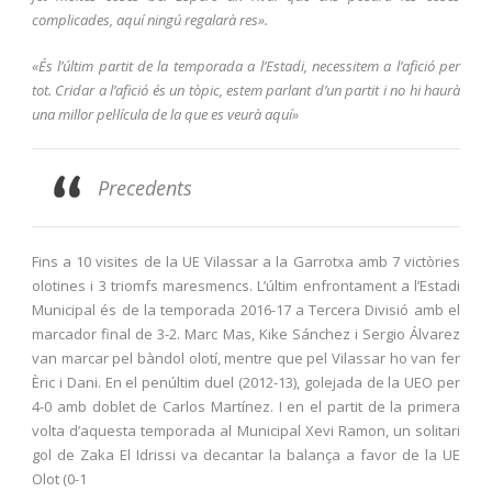
complicades, aquí ningú regalarà res».
«És l’últim partit de la temporada a l’Estadi, necessitem a l’afició per
tot. Cridar a l’afició és un tòpic, estem parlant d’un partit i no hi haurà
una millor pel·lícula de la que es veurà aquí»
Precedents
Fins a 10 visites de la UE Vilassar a la Garrotxa amb 7 victòries
olotines i 3 triomfs maresmencs. L’últim enfrontament a l’Estadi
Municipal és de la temporada 2016-17 a Tercera Divisió amb el
marcador final de 3-2. Marc Mas, Kike Sánchez i Sergio Álvarez
van marcar pel bàndol olotí, mentre que pel Vilassar ho van fer
Èric i Dani. En el penúltim duel (2012-13), golejada de la UEO per
4-0 amb doblet de Carlos Martínez. I en el partit de la primera
volta d’aquesta temporada al Municipal Xevi Ramon, un solitari
gol de Zaka El Idrissi va decantar la balança a favor de la UE
Olot (0-1