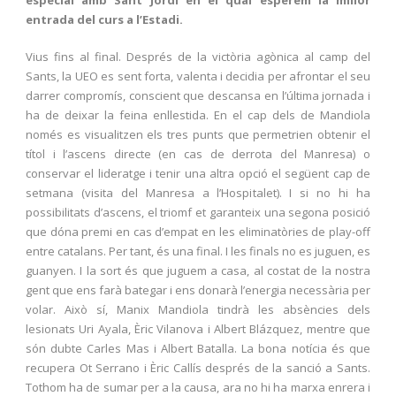
entrada del curs a l’Estadi.
Vius fins al final. Després de la victòria agònica al camp del
Sants, la UEO es sent forta, valenta i decidia per afrontar el seu
darrer compromís, conscient que descansa en l’última jornada i
ha de deixar la feina enllestida. En el cap dels de Mandiola
només es visualitzen els tres punts que permetrien obtenir el
títol i l’ascens directe (en cas de derrota del Manresa) o
conservar el lideratge i tenir una altra opció el següent cap de
setmana (visita del Manresa a l’Hospitalet). I si no hi ha
possibilitats d’ascens, el triomf et garanteix una segona posició
que dóna premi en cas d’empat en les eliminatòries de play-off
entre catalans. Per tant, és una final. I les finals no es juguen, es
guanyen. I la sort és que juguem a casa, al costat de la nostra
gent que ens farà bategar i ens donarà l’energia necessària per
volar. Això sí, Manix Mandiola tindrà les absències dels
lesionats Uri Ayala, Èric Vilanova i Albert Blázquez, mentre que
són dubte Carles Mas i Albert Batalla. La bona notícia és que
recupera Ot Serrano i Èric Callís després de la sanció a Sants.
Tothom ha de sumar per a la causa, ara no hi ha marxa enrera i