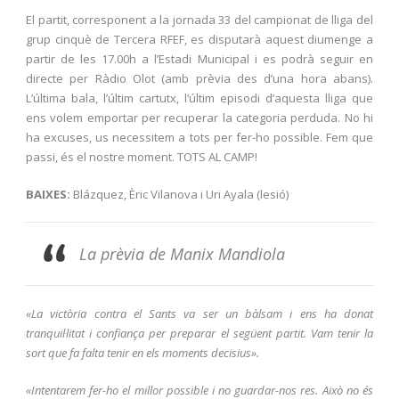
El partit, corresponent a la jornada 33 del campionat de lliga del
grup cinquè de Tercera RFEF, es disputarà aquest diumenge a
partir de les 17.00h a l’Estadi Municipal i es podrà seguir en
directe per Ràdio Olot (amb prèvia des d’una hora abans).
L’última bala, l’últim cartutx, l’últim episodi d’aquesta lliga que
ens volem emportar per recuperar la categoria perduda. No hi
ha excuses, us necessitem a tots per fer-ho possible. Fem que
passi, és el nostre moment. TOTS AL CAMP!
BAIXES:
Blázquez, Èric Vilanova i Uri Ayala (lesió)
La prèvia de Manix Mandiola
«La victòria contra el Sants va ser un bàlsam i ens ha donat
tranquil·litat i confiança per preparar el següent partit. Vam tenir la
sort que fa falta tenir en els moments decisius».
«Intentarem fer-ho el millor possible i no guardar-nos res. Això no és