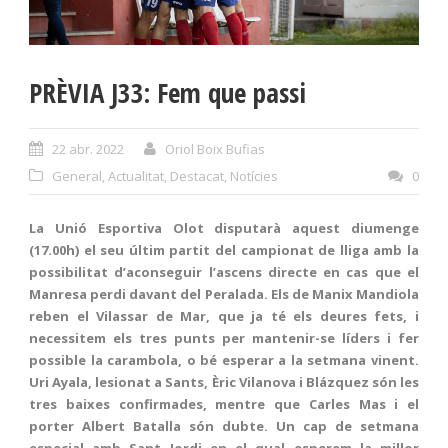
PRÈVIA J33: Fem que passi
22 abr. 2022
Oriol Boix Bufias
General
,
Actualitat
,
Destacat
,
Notícies
0
La Unió Esportiva Olot disputarà aquest diumenge
(17.00h) el seu últim partit del campionat de lliga amb la
possibilitat d’aconseguir l’ascens directe en cas que el
Manresa perdi davant del Peralada. Els de Manix Mandiola
reben el Vilassar de Mar, que ja té els deures fets, i
necessitem els tres punts per mantenir-se líders i fer
possible la carambola, o bé esperar a la setmana vinent.
Uri Ayala, lesionat a Sants, Èric Vilanova i Blázquez són les
tres baixes confirmades, mentre que Carles Mas i el
porter Albert Batalla són dubte. Un cap de setmana
especial amb Sant Jordi en el qual esperem la millor