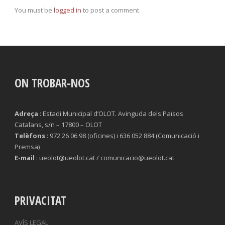
You must be
logged in
to post a comment.
ON TROBAR-NOS
Adreça
: Estadi Municipal d’OLOT. Avinguda dels Països
Catalans, s/n – 17800 – OLOT
Telèfons
: 972 26 06 98 (oficines) i 636 052 884 (Comunicació i
Premsa)
E-mail
: ueolot@ueolot.cat / comunicacio@ueolot.cat
PRIVACITAT
AVÍS LEGAL