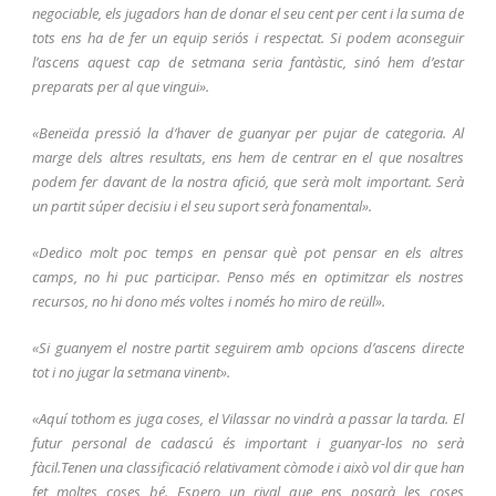
negociable, els jugadors han de donar el seu cent per cent i la suma de
tots ens ha de fer un equip seriós i respectat. Si podem aconseguir
l’ascens aquest cap de setmana seria fantàstic, sinó hem d’estar
preparats per al que vingui».
«Beneïda pressió la d’haver de guanyar per pujar de categoria. Al
marge dels altres resultats, ens hem de centrar en el que nosaltres
podem fer davant de la nostra afició, que serà molt important. Serà
un partit súper decisiu i el seu suport serà fonamental».
«Dedico molt poc temps en pensar què pot pensar en els altres
camps, no hi puc participar. Penso més en optimitzar els nostres
recursos, no hi dono més voltes i només ho miro de reüll».
«Si guanyem el nostre partit seguirem amb opcions d’ascens directe
tot i no jugar la setmana vinent».
«Aquí tothom es juga coses, el Vilassar no vindrà a passar la tarda. El
futur personal de cadascú és important i guanyar-los no serà
fàcil.Tenen una classificació relativament còmode i això vol dir que han
fet moltes coses bé. Espero un rival que ens posarà les coses