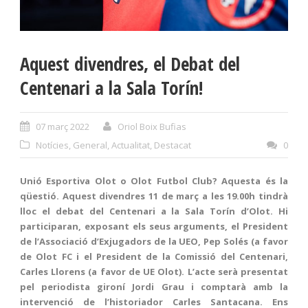
Aquest divendres, el Debat del
Centenari a la Sala Torín!
07 març 2022
Oriol Boix Bufias
Notícies
,
General
,
Actualitat
,
Destacat
0
Unió Esportiva Olot o Olot Futbol Club? Aquesta és la
qüestió. Aquest divendres 11 de març a les 19.00h tindrà
lloc el debat del Centenari a la Sala Torín d’Olot. Hi
participaran, exposant els seus arguments, el President
de l’Associació d’Exjugadors de la UEO, Pep Solés (a favor
de Olot FC i el President de la Comissió del Centenari,
Carles Llorens (a favor de UE Olot). L’acte serà presentat
pel periodista gironí Jordi Grau i comptarà amb la
intervenció de l’historiador Carles Santacana. Ens