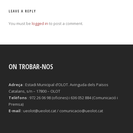
LEAVE A REPLY
You must be
logged in
to post a comment.
ON TROBAR-NOS
Adreça
: Estadi Municipal d’OLOT. Avinguda dels Països
Catalans, s/n – 17800 – OLOT
Telèfons
: 972 26 06 98 (oficines) i 636 052 884 (Comunicació i
Premsa)
E-mail
: ueolot@ueolot.cat / comunicacio@ueolot.cat