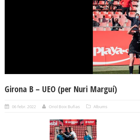
Girona B – UEO (per Nuri Marguí)
06 febr. 2022
Oriol Boix Bufias
Albums