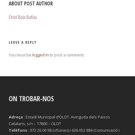
ABOUT POST AUTHOR
Oriol Boix Bufias
LEAVE A REPLY
You must be
logged in
to post a comment.
ON TROBAR-NOS
Adreça
: Estadi Municipal d’OLOT. Avinguda dels Països
Catalans, s/n – 17800 – OLOT
Telèfons
: 972 26 06 98 (oficines) i 636 052 884 (Comunicació i