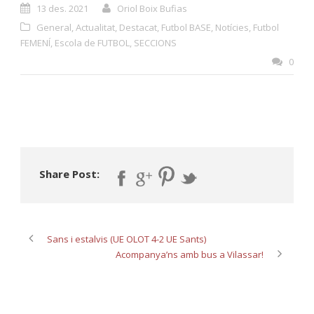
13 des. 2021
Oriol Boix Bufias
General
,
Actualitat
,
Destacat
,
Futbol BASE
,
Notícies
,
Futbol
FEMENÍ
,
Escola de FUTBOL
,
SECCIONS
0
Share Post:
Sans i estalvis (UE OLOT 4-2 UE Sants)
Acompanya’ns amb bus a Vilassar!