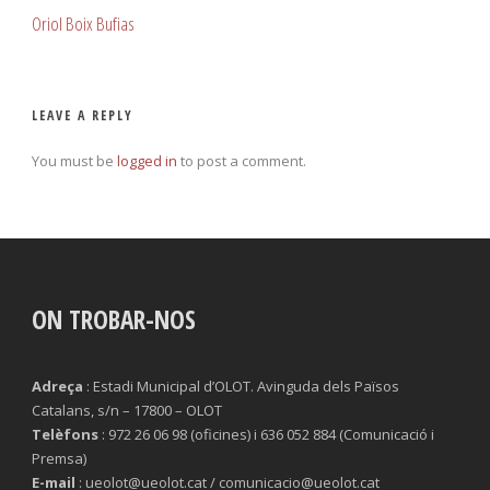
Oriol Boix Bufias
LEAVE A REPLY
You must be
logged in
to post a comment.
ON TROBAR-NOS
Adreça
: Estadi Municipal d’OLOT. Avinguda dels Països
Catalans, s/n – 17800 – OLOT
Telèfons
: 972 26 06 98 (oficines) i 636 052 884 (Comunicació i
Premsa)
E-mail
: ueolot@ueolot.cat / comunicacio@ueolot.cat