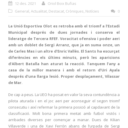
12 des. 2021
Oriol Boix Bufias
General
,
Actualitat
,
Destacat
,
Cròniques
,
Notícies
0
La Unió Esportiva Olot es retroba amb el triomf a l’Estadi
Municipal després de dues jornades i conserva el
lideratge de Tercera RFEF. Voracitat ofensiva i poder aeri
amb un doblet de Sergi Arranz, que ja en suma onze, un
de Carles Mas i un altre d’Enric Vallès. El Sants ha escurçat
diferències en els últims minuts, però les aparicions
d’Albert Batalla han aturat la reacció. Tanquem l’any a
casa de la millor manera i amb el retorn d’Uri Ayala
després d’una llarga lesió. Proper desplaçament, Vilassar
de Mar.
De cap a peus. La UEO ha posat en valor la seva contundència a
pilota aturada i en el joc aeri per aconseguir el segon triomf
consecutiu i així refermar la primera posició al capdavant de la
classificació. Molt bona primera meitat amb futbol vistós i
arribades diverses per començar a manar. Dues de Kilian
Villaverde i una de Xavi Ferrón abans de l’urpada de Sergi