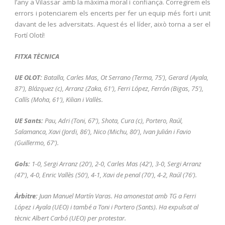
l’any a Vilassar amb la màxima moral i confiança. Corregirem els
errors i potenciarem els encerts per fer un equip més fort i unit
davant de les adversitats. Aquest és el líder, això torna a ser el
Fortí Olotí!
FITXA TÈCNICA
UE OLOT:
Batalla, Carles Mas, Ot Serrano (Terma, 75′), Gerard (Ayala,
87′), Blázquez (c), Arranz (Zaka, 61′), Ferri López, Ferrón (Bigas, 75′),
Callís (Moha, 61′), Kilian i Vallès.
UE Sants:
Pau, Adri (Toni, 67′), Shota, Cura (c), Portero, Raúl,
Salamanca, Xavi (Jordi, 86′), Nico (Michu, 80′), Ivan Julián i Favio
(Guillermo, 67′).
Gols:
1-0, Sergi Arranz (20′), 2-0, Carles Mas (42′), 3-0, Sergi Arranz
(47′), 4-0, Enric Vallès (50′), 4-1, Xavi de penal (70′), 4-2, Raúl (76′).
Àrbitre:
Juan Manuel Martín Varas. Ha amonestat amb TG a Ferri
López i Ayala (UEO) i també a Toni i Portero (Sants). Ha expulsat al
tècnic Albert Carbó (UEO) per protestar.