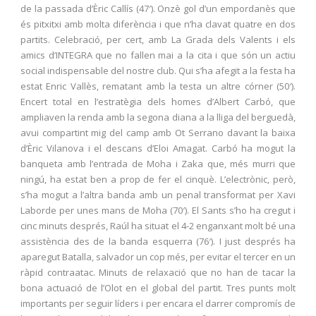
de la passada d’Èric Callís (47′). Onzè gol d’un empordanès que
és pitxitxi amb molta diferència i que n’ha clavat quatre en dos
partits. Celebració, per cert, amb La Grada dels Valents i els
amics d’INTEGRA que no fallen mai a la cita i que són un actiu
social indispensable del nostre club. Qui s’ha afegit a la festa ha
estat Enric Vallès, rematant amb la testa un altre córner (50′).
Encert total en l’estratègia dels homes d’Albert Carbó, que
ampliaven la renda amb la segona diana a la lliga del berguedà,
avui compartint mig del camp amb Ot Serrano davant la baixa
d’Èric Vilanova i el descans d’Eloi Amagat. Carbó ha mogut la
banqueta amb l’entrada de Moha i Zaka que, més murri que
ningú, ha estat ben a prop de fer el cinquè. L’electrònic, però,
s’ha mogut a l’altra banda amb un penal transformat per Xavi
Laborde per unes mans de Moha (70′). El Sants s’ho ha cregut i
cinc minuts després, Raúl ha situat el 4-2 enganxant molt bé una
assistència des de la banda esquerra (76′). I just després ha
aparegut Batalla, salvador un cop més, per evitar el tercer en un
ràpid contraatac. Minuts de relaxació que no han de tacar la
bona actuació de l’Olot en el global del partit. Tres punts molt
importants per seguir líders i per encara el darrer compromís de