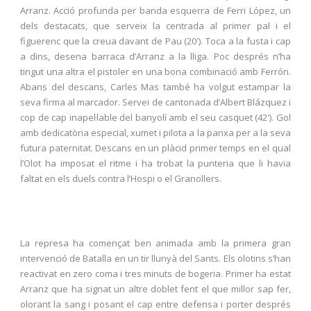
Arranz. Acció profunda per banda esquerra de Ferri López, un
dels destacats, que serveix la centrada al primer pal i el
figuerenc que la creua davant de Pau (20′). Toca a la fusta i cap
a dins, desena barraca d’Arranz a la lliga. Poc després n’ha
tingut una altra el pistoler en una bona combinació amb Ferrón.
Abans del descans, Carles Mas també ha volgut estampar la
seva firma al marcador. Servei de cantonada d’Albert Blázquez i
cop de cap inapel·lable del banyolí amb el seu casquet (42′). Gol
amb dedicatòria especial, xumet i pilota a la panxa per a la seva
futura paternitat. Descans en un plàcid primer temps en el qual
l’Olot ha imposat el ritme i ha trobat la punteria que li havia
faltat en els duels contra l’Hospi o el Granollers.
La represa ha començat ben animada amb la primera gran
intervenció de Batalla en un tir llunyà del Sants. Els olotins s’han
reactivat en zero coma i tres minuts de bogeria. Primer ha estat
Arranz que ha signat un altre doblet fent el que millor sap fer,
olorant la sang i posant el cap entre defensa i porter després