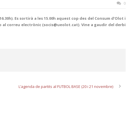
0
.30h). Es sortirà a les 15.00h aquest cop des del Consum d’Olot i
o al correu electrònic (socis@ueolot.cat). Vine a gaudir del derbi
L’agenda de partits al FUTBOL BASE (20 i 21 novembre)