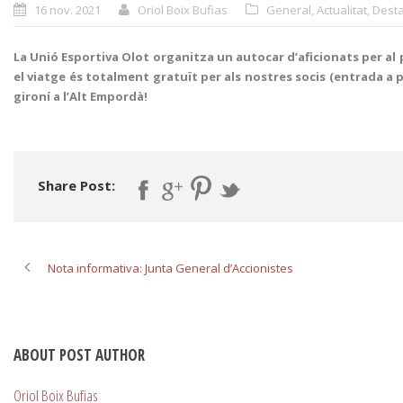
16 nov. 2021
Oriol Boix Bufias
General
,
Actualitat
,
Desta
La Unió Esportiva Olot organitza un autocar d’aficionats per al 
el viatge és totalment gratuït per als nostres socis (entrada a p
gironí a l’Alt Empordà!
Share Post:
Nota informativa: Junta General d’Accionistes
ABOUT POST AUTHOR
Oriol Boix Bufias