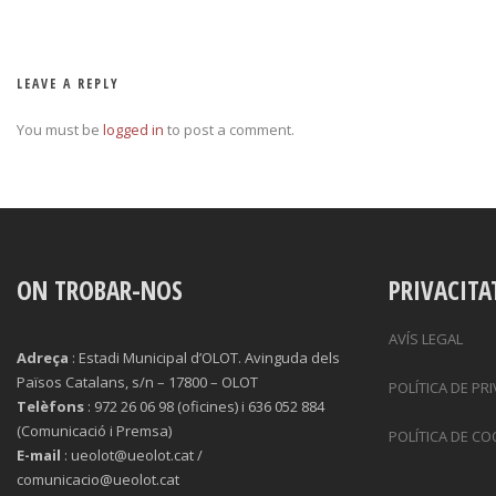
LEAVE A REPLY
You must be
logged in
to post a comment.
ON TROBAR-NOS
PRIVACITA
AVÍS LEGAL
Adreça
: Estadi Municipal d’OLOT. Avinguda dels
Països Catalans, s/n – 17800 – OLOT
POLÍTICA DE PR
Telèfons
: 972 26 06 98 (oficines) i 636 052 884
(Comunicació i Premsa)
POLÍTICA DE CO
E-mail
: ueolot@ueolot.cat /
comunicacio@ueolot.cat