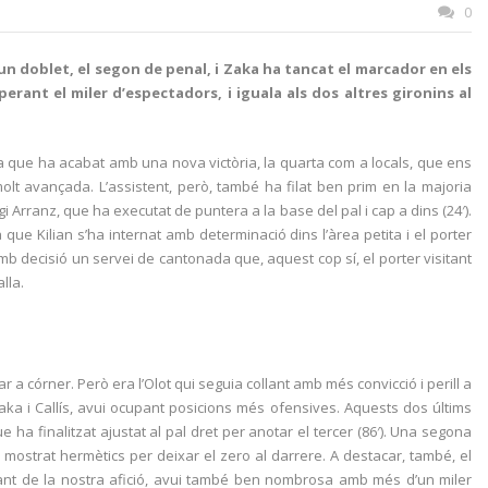
0
un doblet, el segon de penal, i Zaka ha tancat el marcador en els
rant el miler d’espectadors, i iguala als dos altres gironins al
a que ha acabat amb una nova victòria, la quarta com a locals, que ens
lt avançada. L’assistent, però, també ha filat ben prim en la majoria
rgi Arranz, que ha executat de puntera a la base del pal i cap a dins (24′).
ue Kilian s’ha internat amb determinació dins l’àrea petita i el porter
amb decisió un servei de cantonada que, aquest cop sí, el porter visitant
lla.
 a córner. Però era l’Olot qui seguia collant amb més convicció i perill a
Zaka i Callís, avui ocupant posicions més ofensives. Aquests dos últims
 ha finalitzat ajustat al pal dret per anotar el tercer (86′). Una segona
an mostrat hermètics per deixar el zero al darrere. A destacar, també, el
vant de la nostra afició, avui també ben nombrosa amb més d’un miler