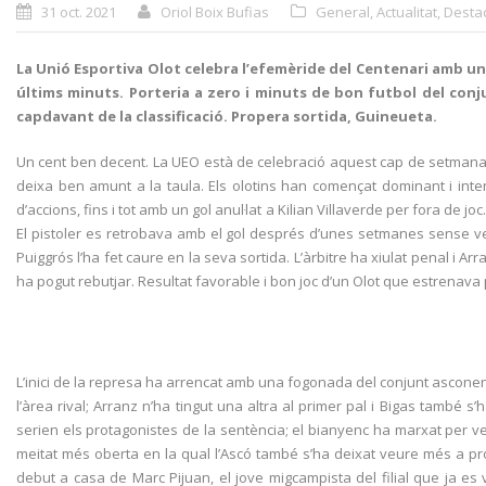
31 oct. 2021
Oriol Boix Bufias
General
,
Actualitat
,
Desta
La Unió Esportiva Olot celebra l’efemèride del Centenari amb una
últims minuts. Porteria a zero i minuts de bon futbol del conju
capdavant de la classificació. Propera sortida, Guineueta.
Un cent ben decent. La UEO està de celebració aquest cap de setmana i
deixa ben amunt a la taula. Els olotins han començat dominant i inte
d’accions, fins i tot amb un gol anul·lat a Kilian Villaverde per fora de j
El pistoler es retrobava amb el gol després d’unes setmanes sense veur
Puiggrós l’ha fet caure en la seva sortida. L’àrbitre ha xiulat penal i 
ha pogut rebutjar. Resultat favorable i bon joc d’un Olot que estrenava 
L’inici de la represa ha arrencat amb una fogonada del conjunt asconenc, 
l’àrea rival; Arranz n’ha tingut una altra al primer pal i Bigas també
serien els protagonistes de la sentència; el bianyenc ha marxat per velo
meitat més oberta en la qual l’Ascó també s’ha deixat veure més a prop d
debut a casa de Marc Pijuan, el jove migcampista del filial que ja 