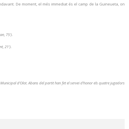
r endavant. De moment, el més immediat és el camp de la Guineueta, on
an, 75′).
t, 21′).
unicipal d’Olot. Abans del partit han fet el servei d’honor els quatre jugadors