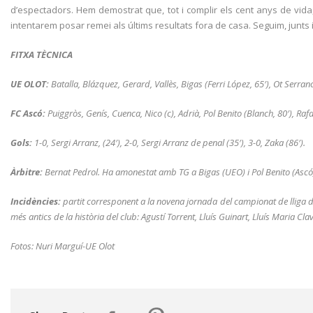
d’espectadors. Hem demostrat que, tot i complir els cent anys de vid
intentarem posar remei als últims resultats fora de casa. Seguim, junts 
FITXA TÈCNICA
UE OLOT:
Batalla, Blázquez, Gerard, Vallès, Bigas (Ferri López, 65′), Ot Serrano, 
FC Ascó:
Puiggròs, Genís, Cuenca, Nico (c), Adrià, Pol Benito (Blanch, 80′), Rafa
Gols:
1-0, Sergi Arranz, (24′), 2-0, Sergi Arranz de penal (35′), 3-0, Zaka (86′).
Àrbitre:
Bernat Pedrol. Ha amonestat amb TG a Bigas (UEO) i Pol Benito (Ascó
Incidències:
partit corresponent a la novena jornada del campionat de lliga de
més antics de la història del club: Agustí Torrent, Lluís Guinart, Lluís Maria Cl
Fotos: Nuri Marguí-UE Olot