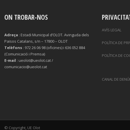
ON TROBAR-NOS
PRIVACITA
AVÍS LEGAL
Adreça
: Estadi Municipal d’OLOT. Avinguda dels
Països Catalans, s/n – 17800 – OLOT
POLÍTICA DE PR
Telèfons
: 972 26 06 98 (oficines) i 636 052 884
(Comunicació i Premsa)
POLÍTICA DE CO
E-mail
: ueolot@ueolot.cat /
comunicacio@ueolot.cat
CANAL DE DENÚ
© Copyright, UE Olot