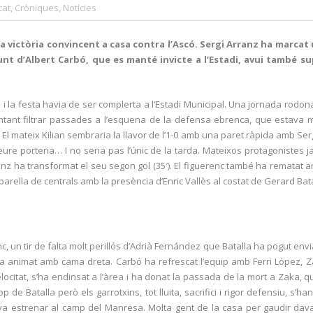
cat
,
Cròniques
,
Notícies
 victòria convincent a casa contra l’Ascó. Sergi Arranz ha marcat 
nt d’Albert Carbó, que es manté invicte a l’Estadi, avui també supe
 la festa havia de ser complerta a l’Estadi Municipal. Una jornada rodon
ntant filtrar passades a l’esquena de la defensa ebrenca, que estava mo
oc. El mateix Kilian sembraria la llavor de l’1-0 amb una paret ràpida amb Se
e porteria… I no seria pas l’únic de la tarda. Mateixos protagonistes ja q
Arranz ha transformat el seu segon gol (35′). El figuerenc també ha rematat 
parella de centrals amb la presència d’Enric Vallès al costat de Gerard Bata
un tir de falta molt perillós d’Adrià Fernández que Batalla ha pogut enviar
 s’ha animat amb cama dreta. Carbó ha refrescat l’equip amb Ferri López, 
citat, s’ha endinsat a l’àrea i ha donat la passada de la mort a Zaka, que
e Batalla però els garrotxins, tot lluita, sacrifici i rigor defensiu, s’h
es va estrenar al camp del Manresa. Molta gent de la casa per gaudir da