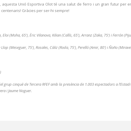
a, aquesta Unió Esportiva Olot té una salut de ferro i un gran futur pe
i centenaris! Gràcies per ser-hi sempre!
Eloi (Moha, 65′), Èric Vilanova, Kilian (Callís, 65′), Arranz (Zaka, 75′) i Ferrón (Piju
 Llop (Meseguer, 75′), Rosales, Càliz (Roda, 75′), Perelló (Amir, 80′) i Ñoño (Miraven
)
l grup cinquè de Tercera RFEF amb la presència de 1.003 espectadors a l’Estadi M
avera i Jaume Noguer.