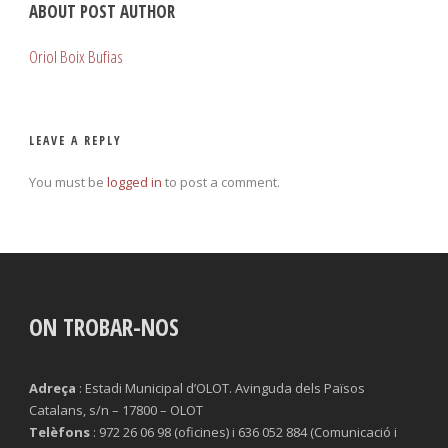
ABOUT POST AUTHOR
Oriol Boix Bufias
LEAVE A REPLY
You must be
logged in
to post a comment.
ON TROBAR-NOS
Adreça
: Estadi Municipal d’OLOT. Avinguda dels Països
Catalans, s/n – 17800 – OLOT
Telèfons
: 972 26 06 98 (oficines) i 636 052 884 (Comunicació i