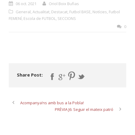
06 oct. 2021
Oriol Boix Bufias
General
,
Actualitat
,
Destacat
,
Futbol BASE
,
Notícies
,
Futbol
FEMENÍ
,
Escola de FUTBOL
,
SECCIONS
0
Share Post:
Acompanya’ns amb bus a la Pobla!
PRÈVIA J6: Seguir el mateix patró