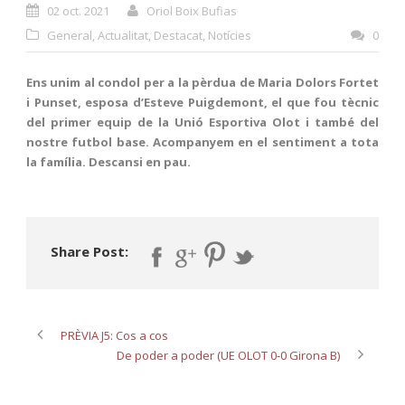
02 oct. 2021
Oriol Boix Bufias
General
,
Actualitat
,
Destacat
,
Notícies
0
Ens unim al condol per a la pèrdua de Maria Dolors Fortet
i Punset, esposa d’Esteve Puigdemont, el que fou tècnic
del primer equip de la Unió Esportiva Olot
i també del
nostre futbol base. Acompanyem en el sentiment a tota
la família. Descansi en pau.
Share Post:
PRÈVIA J5: Cos a cos
De poder a poder (UE OLOT 0-0 Girona B)