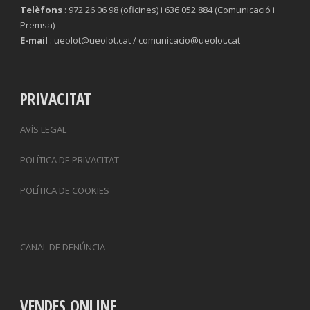
Telèfons
: 972 26 06 98 (oficines) i 636 052 884 (Comunicació i
Premsa)
E-mail
: ueolot@ueolot.cat / comunicacio@ueolot.cat
PRIVACITAT
AVÍS LEGAL
POLÍTICA DE PRIVACITAT
POLÍTICA DE COOKIES
CANAL DE DENÚNCIA
VENDES ONLINE