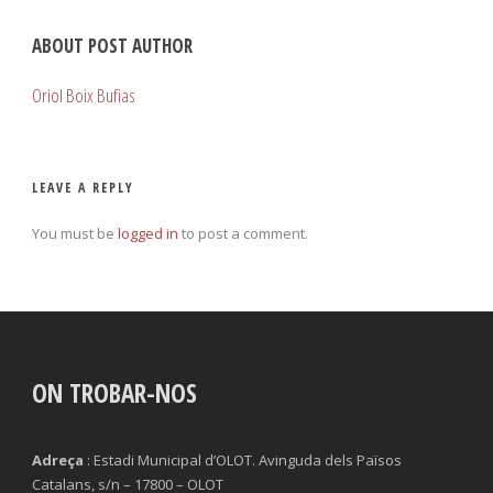
ABOUT POST AUTHOR
Oriol Boix Bufias
LEAVE A REPLY
You must be
logged in
to post a comment.
ON TROBAR-NOS
Adreça
: Estadi Municipal d’OLOT. Avinguda dels Països
Catalans, s/n – 17800 – OLOT