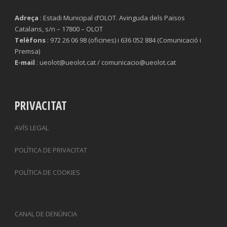
Adreça
: Estadi Municipal d’OLOT. Avinguda dels Països
Catalans, s/n – 17800 – OLOT
Telèfons
: 972 26 06 98 (oficines) i 636 052 884 (Comunicació i
Premsa)
E-mail
: ueolot@ueolot.cat / comunicacio@ueolot.cat
PRIVACITAT
AVÍS LEGAL
POLÍTICA DE PRIVACITAT
POLÍTICA DE COOKIES
CANAL DE DENÚNCIA