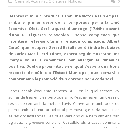
General
,
Actualitat
,
Cròniques
,
Notícies
0
Després d’un inici productiu amb una victòria i un empat,
arriba el primer derbi de la temporada per a la Unió
Esportiva Olot. Serà aquest diumenge (17.00h) davant
d’una UE Figueres rejovenida i sense complexos que
intentarà refer-se d’una arrencada complicada. Albert
Carbó, que recupera Gerard Batalla però tindrà les baixes
de Carles Mas i Ferri López, espera seguir mostrant una
imatge sòlida i convincent per allargar la dinàmica
positiva. Duel de proximitat en el qual s’espera una bona
resposta de públic a l’Estadi Municipal, que tornarà a
comptar amb la promoció d’un entrada per a cada soci.
Tercer assalt d’aquesta Tercera RFEF en la qual tothom vol
sumar de tres en tres però que si no t’espaviles en un tres i no
res et deixen amb la mel als llavis. Convé anar amb peus de
plom i amb la humilitat habitual per mastegar cada partit i les
seves circumstàncies. Les dues versions que hem vist ens han
agradat; la
premium
contra el Castelldefels a casa, dominant,