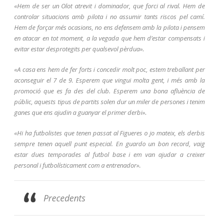
«Hem de ser un Olot atrevit i dominador, que forci al rival. Hem de
controlar situacions amb pilota i no assumir tants riscos pel camí.
Hem de forçar més ocasions, no ens defensem amb la pilota i pensem
en atacar en tot moment, a la vegada que hem d’estar compensats i
evitar estar desprotegits per qualsevol pèrdua».
«A casa ens hem de fer forts i concedir molt poc, estem treballant per
aconseguir el 7 de 9. Esperem que vingui molta gent, i més amb la
promoció que es fa des del club. Esperem una bona afluència de
públic, aquests tipus de partits solen dur un miler de persones i tenim
ganes que ens ajudin a guanyar el primer derbi».
«Hi ha futbolistes que tenen passat al Figueres o jo mateix, els derbis
sempre tenen aquell punt especial. En guardo un bon record, vaig
estar dues temporades al futbol base i em van ajudar a creixer
personal i futbolísticament com a entrenador».
Precedents