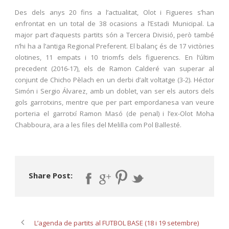
Des dels anys 20 fins a l’actualitat, Olot i Figueres s’han
enfrontat en un total de 38 ocasions a l’Estadi Municipal. La
major part d’aquests partits són a Tercera Divisió, però també
n’hi ha a l’antiga Regional Preferent. El balanç és de 17 victòries
olotines, 11 empats i 10 triomfs dels figuerencs. En l’últim
precedent (2016-17), els de Ramon Calderé van superar al
conjunt de Chicho Pèlach en un derbi d’alt voltatge (3-2). Héctor
Simón i Sergio Álvarez, amb un doblet, van ser els autors dels
gols garrotxins, mentre que per part empordanesa van veure
porteria el garrotxí Ramon Masó (de penal) i l’ex-Olot Moha
Chabboura, ara a les files del Melilla com Pol Ballesté.
Share Post:
L’agenda de partits al FUTBOL BASE (18 i 19 setembre)