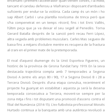
encertant i prement l’accelerador quan venien corbes, i la
mixta
,
tancant el candau defensiu a Vilafranca i disposant d’arribades
suficients per endur-se la victòria. Cada camp és un món i ho
sap Albert Carbó i una plantilla novíssima de trinca però que
s’ha compenetrat en un temps récord, fins i tot Enric Vallès,
l’últim peça que ja va deixar el seu segell al Penedès. Torna
Gerard Batalla després de la sanció però recau Ferri López,
altra vegada amb problemes musculars. Carles Mas segueix de
baixa fins a mitjans d’octubre mentre es recupera de la fractura
al crani en el primer matx de la pretemporada.
El rival d’aquest diumenge és la Unió Esportiva Figueres, un
històric de la província de Girona fundat l’any 1919. En la seva
destacada trajectòria compta amb 7 temporades a Segona
Divisió A (entre els anys 80 i 90), 17 a Segona Divisió B i 28 a
Tercera Divisió. Després d’una etapa convulsa, recentment el
projecte ha guanyat en estabilitat i aquesta ja serà la desena
temporada consecutiva a Tercera, movent-se sempre per la
zona mitja i fins i tot disputant una promoció d’ascens contra el
filial del Numància (2014-15). L’ex-futbolista professional Moisés
Hurtado continua a la banqueta amb una autèntica revolució a