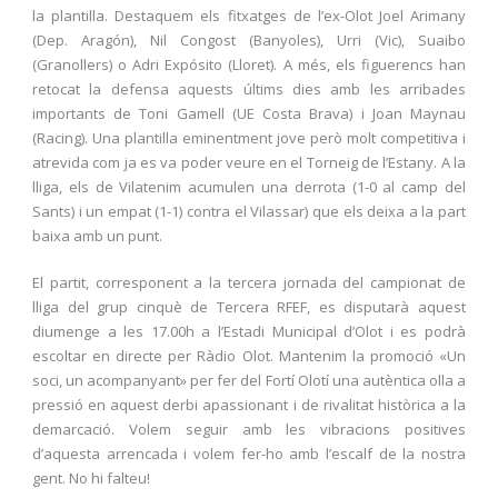
la plantilla. Destaquem els fitxatges de l’ex-Olot Joel Arimany
(Dep. Aragón), Nil Congost (Banyoles), Urri (Vic), Suaibo
(Granollers) o Adri Expósito (Lloret). A més, els figuerencs han
retocat la defensa aquests últims dies amb les arribades
importants de Toni Gamell (UE Costa Brava) i Joan Maynau
(Racing). Una plantilla eminentment jove però molt competitiva i
atrevida com ja es va poder veure en el Torneig de l’Estany. A la
lliga, els de Vilatenim acumulen una derrota (1-0 al camp del
Sants) i un empat (1-1) contra el Vilassar) que els deixa a la part
baixa amb un punt.
El partit, corresponent a la tercera jornada del campionat de
lliga del grup cinquè de Tercera RFEF, es disputarà aquest
diumenge a les 17.00h a l’Estadi Municipal d’Olot i es podrà
escoltar en directe per Ràdio Olot. Mantenim la promoció «Un
soci, un acompanyant» per fer del Fortí Olotí una autèntica olla a
pressió en aquest derbi apassionant i de rivalitat històrica a la
demarcació. Volem seguir amb les vibracions positives
d’aquesta arrencada i volem fer-ho amb l’escalf de la nostra
gent. No hi falteu!