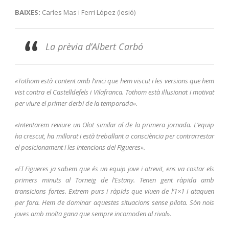
BAIXES:
Carles Mas i Ferri López (lesió)
La prèvia d’Albert Carbó
«Tothom està content amb l’inici que hem viscut i les versions que hem
vist contra el Castelldefels i Vilafranca. Tothom està il·lusionat i motivat
per viure el primer derbi de la temporada».
«Intentarem reviure un Olot similar al de la primera jornada. L’equip
ha crescut, ha millorat i està treballant a consciència per contrarrestar
el posicionament i les intencions del Figueres».
«El Figueres ja sabem que és un equip jove i atrevit, ens va costar els
primers minuts al Torneig de l’Estany. Tenen gent ràpida amb
transicions fortes. Extrem purs i ràpids que viuen de l’1×1 i ataquen
per fora. Hem de dominar aquestes situacions sense pilota. Són nois
joves amb molta gana que sempre incomoden al rival».