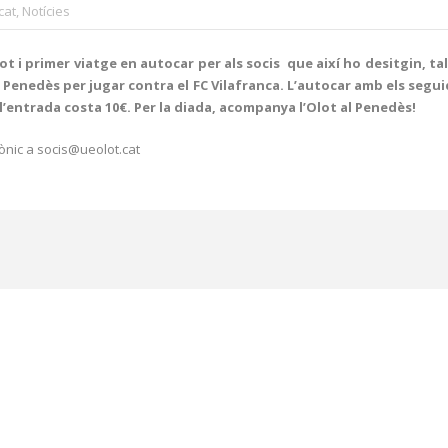
cat
,
Notícies
t i primer viatge en autocar per als socis que així ho desitgin, ta
 Penedès per jugar contra el FC Vilafranca. L’autocar amb els seguido
 l’entrada costa 10€. Per la diada, acompanya l’Olot al Penedès!
ònic a socis@ueolot.cat