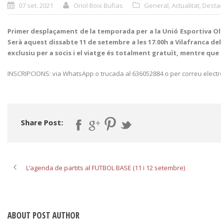
07 set. 2021
Oriol Boix Bufias
General
,
Actualitat
,
Desta
Primer desplaçament de la temporada per a la Unió Esportiva Olo
Serà aquest dissabte 11 de setembre a les 17.00h a Vilafranca del
exclusiu per a socis i el viatge és totalment gratuït, mentre que
INSCRIPCIONS: via WhatsApp o trucada al 636052884 o per correu electr
Share Post:
L’agenda de partits al FUTBOL BASE (11 i 12 setembre)
ABOUT POST AUTHOR