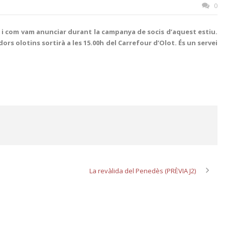
0
l i com vam anunciar durant la campanya de socis d’aquest estiu.
rs olotins sortirà a les 15.00h del Carrefour d’Olot. És un servei
La revàlida del Penedès (PRÈVIA J2)