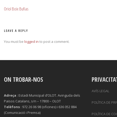
Oriol Boix Bufias
LEAVE A REPLY
You must be
logged in
to post a comment.
ON TROBAR-NOS
PRIVACITA
AVÍS LEGAL
Adreça
: Estadi Municipal d’OLOT. Avinguda dels
Països Catalans, s/n – 17800 – OLOT
POLÍTICA DE PR
Telèfons
: 972 26 06 98 (oficines) i 636 052 884
(Comunicació i Premsa)
POLÍTICA DE CO