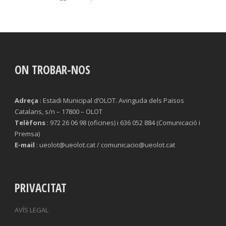
ON TROBAR-NOS
Adreça
: Estadi Municipal d’OLOT. Avinguda dels Països
Catalans, s/n – 17800 – OLOT
Telèfons
: 972 26 06 98 (oficines) i 636 052 884 (Comunicació i
Premsa)
E-mail
: ueolot@ueolot.cat / comunicacio@ueolot.cat
PRIVACITAT
AVÍS LEGAL