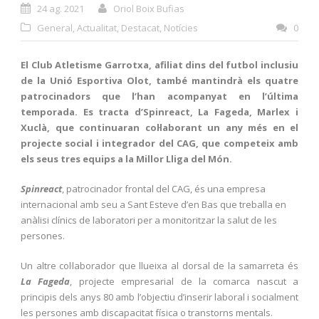
24 ag. 2021
Oriol Boix Bufias
General
,
Actualitat
,
Destacat
,
Notícies
0
El Club Atletisme Garrotxa, afiliat dins del futbol inclusiu
de la Unió Esportiva Olot, també mantindrà els quatre
patrocinadors que l’han acompanyat en l’última
temporada. Es tracta d’Spinreact, La Fageda, Marlex i
Xuclà, que continuaran col·laborant un any més en el
projecte social i integrador del CAG, que competeix amb
els seus tres equips a la Millor Lliga del Món.
Spinreact
, patrocinador frontal del CAG, és una empresa
internacional amb seu a Sant Esteve d’en Bas que treballa en
anàlisi clínics de laboratori per a monitoritzar la salut de les
persones.
Un altre col·laborador que llueixa al dorsal de la samarreta és
La Fageda
, projecte empresarial de la comarca nascut a
principis dels anys 80 amb l’objectiu d’inserir laboral i socialment
les persones amb discapacitat física o transtorns mentals.