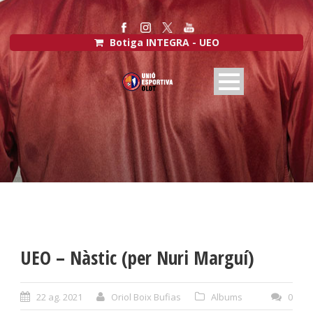
Botiga INTEGRA - UEO
UEO – Nàstic (per Nuri Marguí)
22 ag. 2021
Oriol Boix Bufias
Albums
0