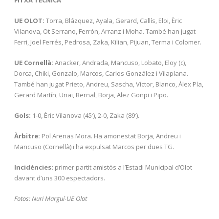
FITXA TÈCNICA
UE OLOT:
Torra, Blázquez, Ayala, Gerard, Callís, Eloi, Èric
Vilanova, Ot Serrano, Ferrón, Arranz i Moha. També han jugat
Ferri, Joel Ferrés, Pedrosa, Zaka, Kilian, Pijuan, Terma i Colomer.
UE Cornellà:
Anacker, Andrada, Mancuso, Lobato, Eloy (c),
Dorca, Chiki, Gonzalo, Marcos, Carlos González i Vilaplana.
També han jugat Prieto, Andreu, Sascha, Víctor, Blanco, Àlex Pla,
Gerard Martín, Unai, Bernal, Borja, Alez Gonpi i Pipo.
Gols:
1-0, Èric Vilanova (45′), 2-0, Zaka (89′).
Àrbitre:
Pol Arenas Mora. Ha amonestat Borja, Andreu i
Mancuso (Cornellà) i ha expulsat Marcos per dues TG.
Incidències:
primer partit amistós a l’Estadi Municipal d’Olot
davant d’uns 300 espectadors.
Fotos: Nuri Marguí-UE Olot