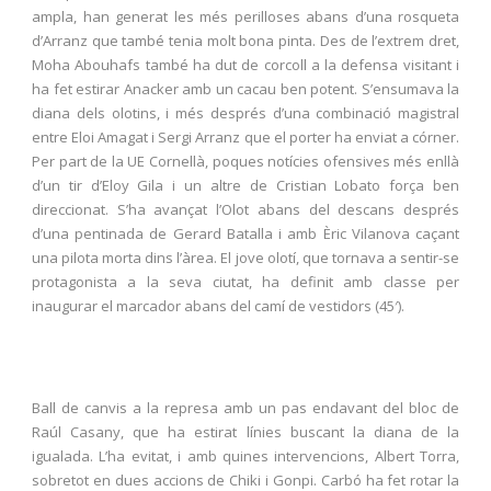
ampla, han generat les més perilloses abans d’una rosqueta
d’Arranz que també tenia molt bona pinta. Des de l’extrem dret,
Moha Abouhafs també ha dut de corcoll a la defensa visitant i
ha fet estirar Anacker amb un cacau ben potent. S’ensumava la
diana dels olotins, i més després d’una combinació magistral
entre Eloi Amagat i Sergi Arranz que el porter ha enviat a córner.
Per part de la UE Cornellà, poques notícies ofensives més enllà
d’un tir d’Eloy Gila i un altre de Cristian Lobato força ben
direccionat. S’ha avançat l’Olot abans del descans després
d’una pentinada de Gerard Batalla i amb Èric Vilanova caçant
una pilota morta dins l’àrea. El jove olotí, que tornava a sentir-se
protagonista a la seva ciutat, ha definit amb classe per
inaugurar el marcador abans del camí de vestidors (45′).
Ball de canvis a la represa amb un pas endavant del bloc de
Raúl Casany, que ha estirat línies buscant la diana de la
igualada. L’ha evitat, i amb quines intervencions, Albert Torra,
sobretot en dues accions de Chiki i Gonpi. Carbó ha fet rotar la