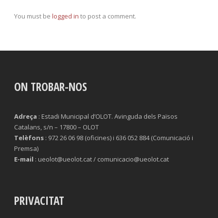
You must be
logged in
to post a comment.
ON TROBAR-NOS
Adreça
: Estadi Municipal d’OLOT. Avinguda dels Països
Catalans, s/n – 17800 – OLOT
Telèfons
: 972 26 06 98 (oficines) i 636 052 884 (Comunicació i
Premsa)
E-mail
: ueolot@ueolot.cat / comunicacio@ueolot.cat
PRIVACITAT