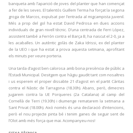
banqueta amb l’aparició de joves del planter que han començat
a fer de les seves. El talentós Guillem Terma ha forçat la segona
groga de Marcos, expulsat per l’entrada al migcampista juvenil.
Més a prop del gol ha estat David Pedrosa en dues accions
individuals de gran nivell tècnic. D’una centrada de Ferri López,
assistent també a Ferrón contra el Barça B, ha nascut el 2-0, ja a
les acaballes. Un autèntic golàs de Zaka Idrissi, ex del planter
de la UEO i que ha estat a prova aquesta setmana, aprofitant
els minuts per veure porteria.
Una tarda d’agost ben calorosa amb bona presència de públic a
l’Estadi Municipal. Desitgem que hàgiu gaudit tant com nosaltres
i us esperem el proper dissabte 21 d’agost en el partit Càritas
contra el Nàstic de Tarragona (18.30h). Abans, però, dimecres
jugarem contra la UE Porqueres (2a Catalana) al camp del
Cornellà de Terri (19.30h) i diumenge rematarem la setmana a
Sant Privat (18.00h). Això només és una declaració d’intencions,
però el nou projecte pinta bé i tenim ganes de seguir sent de
l’Olot amb més força que mai. Acompanyeu-nos!