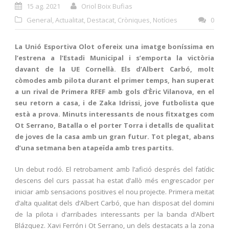
15 ag. 2021
Oriol Boix Bufias
General
,
Actualitat
,
Destacat
,
Cròniques
,
Notícies
0
La Unió Esportiva Olot ofereix una imatge boníssima en
l’estrena a l’Estadi Municipal i s’emporta la victòria
davant de la UE Cornellà. Els d’Albert Carbó, molt
còmodes amb pilota durant el primer temps, han superat
a un rival de Primera RFEF amb gols d’Èric Vilanova, en el
seu retorn a casa, i de Zaka Idrissi, jove futbolista que
està a prova. Minuts interessants de nous fitxatges com
Ot Serrano, Batalla o el porter Torra i detalls de qualitat
de joves de la casa amb un gran futur. Tot plegat, abans
d’una setmana ben atapeïda amb tres partits.
Un debut rodó. El retrobament amb l’afició després del fatídic
descens del curs passat ha estat d’allò més engrescador per
iniciar amb sensacions positives el nou projecte. Primera meitat
d’alta qualitat dels d’Albert Carbó, que han disposat del domini
de la pilota i d’arribades interessants per la banda d’Albert
Blázquez. Xavi Ferrón i Ot Serrano, un dels destacats a la zona