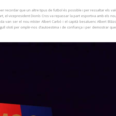
per recordar que un altre tipus de futbol és possible i per ressaltar els v
rt, el vicepresident Dionís Cros va repassar la part esportiva amb els nous 
a van ser el nou míster Albert Carbó i el capità besaluenc Albert Bláz
gull olotí per omplir-nos d’autoestima i de confiança i per demostrar que