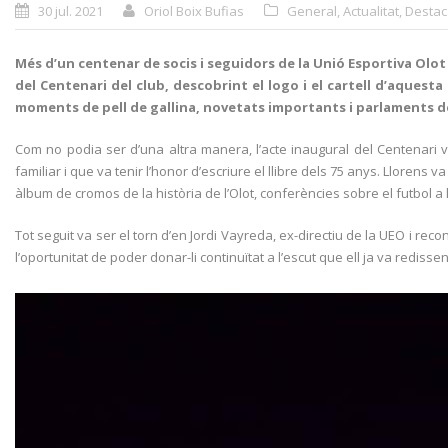
30 jul. 2021
Oriol Boix Bufias
General
,
Actualitat
,
Destac
Més d’un centenar de socis i seguidors de la Unió Esportiva Olot e
del Centenari del club, descobrint el logo i el cartell d’aques
moments de pell de gallina, novetats importants i parlaments 
Com no podia ser d’una altra manera, l’acte inaugural del Centenari v
familiar i que va tenir l’honor d’escriure el llibre dels 75 anys. Llore
àlbum de cromos de la història de l’Olot, conferències sobre el futbol a 
Tot seguit va ser el torn d’en Jordi Vayreda, ex-directiu de la UEO i rec
l’oportunitat de poder donar-li continuïtat a l’escut que ell ja va redisse