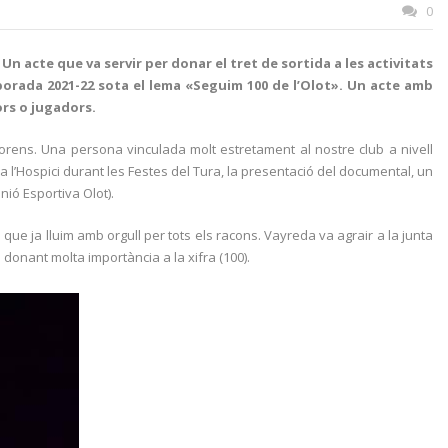
0
Un acte que va servir per donar el tret de sortida a les activitats
mporada 2021-22 sota el lema «Seguim 100 de l’Olot». Un acte amb
ors o jugadors.
lorens. Una persona vinculada molt estretament al nostre club a nivell
a l’Hospici durant les Festes del Tura, la presentació del documental, un
nió Esportiva Olot).
 que ja lluim amb orgull per tots els racons. Vayreda va agrair a la junta
i donant molta importància a la xifra (100).