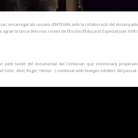
tenari, encarregat als usuaris d’INTEGRA amb la col·laboració del dissenyado
, va agrair la tasca dels nois i noies de l’Escola d’Educació Especial Joan XXI
 petit tastet del documental del Centenari que s’estrenarà properam
el Soler, Abel, Roger, Héctor…) combinat amb imatges inèdites del passat. 