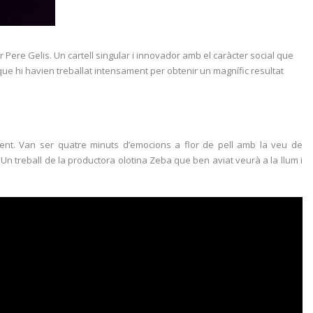
r Pere Gelis. Un cartell singular i innovador amb el caràcter social que
II que hi havien treballat intensament per obtenir un magnífic resultat
ent. Van ser quatre minuts d’emocions a flor de pell amb la veu de
Un treball de la productora olotina Zeba que ben aviat veurà a la llum i