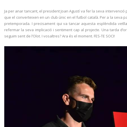
Ja per anar tancant, el president Joan Agustí va fer la seva intervenció 
que el converteixen en un club únic en el futbol català. Per a la seva pa
pretemporada. I precisament qui va tancar aquesta esplèndida vetllad
refermar la seva implicació i sentiment cap al projecte. Una tarda d’or
seguim sent de l’Olot. I vosaltres? Ara és el moment. FES-TE SOCI!