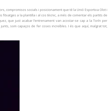
alors, compromisos socials i posicionament que té la Unió Esportiva Olot i
fitxatges a la plantilla i al cos tècnic, a més de comentar els partits de
quez, que just acabar l’entrenament van acostar-se cap a la Torín per
 junts, som capaços de fer coses increíbles. I és que aquí, malgrat tot,