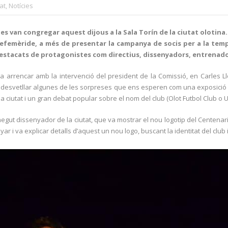
at
,
Notícies
s van congregar aquest dijous a la Sala Torín de la ciutat olotina. 
ta efemèride, a més de presentar la campanya de socis per a la te
destacats de protagonistes com directius, dissenyadors, entrenad
a arrencar amb la intervenció del president de la Comissió, en Carles L
ns va desvetllar algunes de les sorpreses que ens esperen com una exposició 
la ciutat i un gran debat popular sobre el nom del club (Olot Futbol Club o U
onegut dissenyador de la ciutat, que va mostrar el nou logotip del Centenari
nyar i va explicar detalls d’aquest un nou logo, buscant la identitat del club 