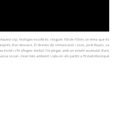
quest cop, l’eslògan escollit és «Seguim 100 de l’Olot», un lema que és
després d’un descens. El directiu de comunicació i socis, Jordi Reyes, va
eu-Esclat
i s’hi afegeix
Geckoil
. Tot plegat, amb un estalvi acumulat d’uns
ssa social i crear més ambient i caliu en els partits a l’Estadi Municipal