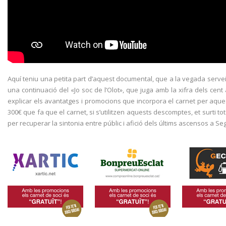
Aquí teniu una petita part d’aquest documental, que a la vegada servei
una continuació del «Jo soc de l’Olot», que juga amb la xifra dels cent 
explicar els avantatges i promocions que incorpora el carnet per a
300€ que fa que el carnet, si s’utilitzen aquests descomptes, et surti to
per recuperar la sintonia entre públic i afició dels últims ascensos a Se