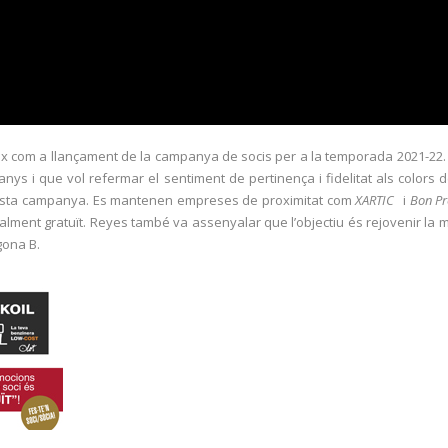
x com a llançament de la campanya de socis per a la temporada 2021-22. A
anys i que vol refermar el sentiment de pertinença i fidelitat als colors 
questa campanya. Es mantenen empreses de proximitat com
XARTIC
i
Bon Pr
talment gratuït. Reyes també va assenyalar que l’objectiu és rejovenir la ma
gona B.