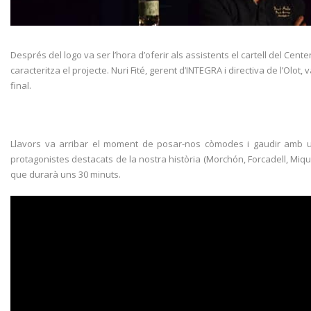
Després del logo va ser l’hora d’oferir als assistents el cartell del Cen
caracteritza el projecte. Nuri Fité, gerent d’INTEGRA i directiva de l’Olot
final.
Llavors va arribar el moment de posar-nos còmodes i gaudir amb un
protagonistes destacats de la nostra història (Morchón, Forcadell, Miqu
que durarà uns 30 minuts.