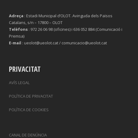
Adreça
: Estadi Municipal d’OLOT. Avinguda dels Països
Catalans, s/n – 17800 – OLOT
Telèfons
: 972 26 06 98 (oficines) i 636 052 884 (Comunicació i
Premsa)
E-mail
: ueolot@ueolot.cat / comunicacio@ueolot.cat
PRIVACITAT
AVÍS LEGAL
POLÍTICA DE PRIVACITAT
POLÍTICA DE COOKIES
CANAL DE DENÚNCIA