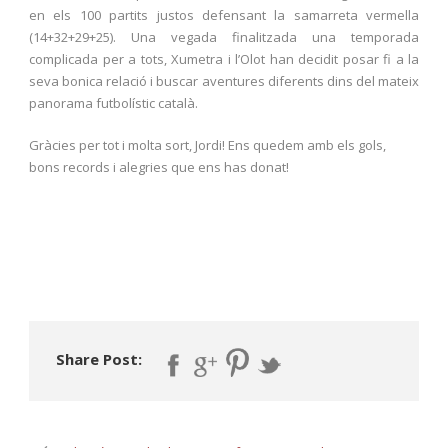
en els 100 partits justos defensant la samarreta vermella
(14+32+29+25). Una vegada finalitzada una temporada
complicada per a tots, Xumetra i l’Olot han decidit posar fi a la
seva bonica relació i buscar aventures diferents dins del mateix
panorama futbolístic català.
Gràcies per tot i molta sort, Jordi! Ens quedem amb els gols,
bons records i alegries que ens has donat!
Share Post: