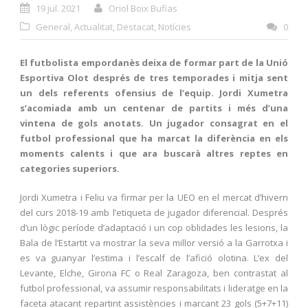
19 jul. 2021
Oriol Boix Bufias
General
,
Actualitat
,
Destacat
,
Notícies
0
El futbolista empordanès deixa de formar part de la Unió
Esportiva Olot després de tres temporades i mitja sent
un dels referents ofensius de l’equip. Jordi Xumetra
s’acomiada amb un centenar de partits i més d’una
vintena de gols anotats. Un jugador consagrat en el
futbol professional que ha marcat la diferència en els
moments calents i que ara buscarà altres reptes en
categories superiors.
Jordi Xumetra i Feliu va firmar per la UEO en el mercat d’hivern
del curs 2018-19 amb l’etiqueta de jugador diferencial. Després
d’un lògic període d’adaptació i un cop oblidades les lesions, la
Bala de l’Estartit va mostrar la seva millor versió a la Garrotxa i
es va guanyar l’estima i l’escalf de l’afició olotina. L’ex del
Levante, Elche, Girona FC o Real Zaragoza, ben contrastat al
futbol professional, va assumir responsabilitats i lideratge en la
faceta atacant repartint assistències i marcant 23 gols (5+7+11)