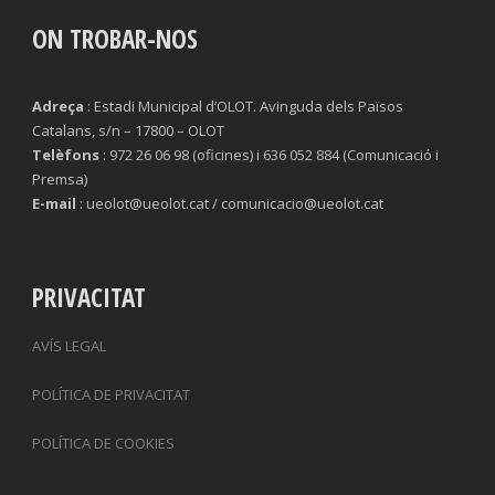
ON TROBAR-NOS
Adreça
: Estadi Municipal d’OLOT. Avinguda dels Països
Catalans, s/n – 17800 – OLOT
Telèfons
: 972 26 06 98 (oficines) i 636 052 884 (Comunicació i
Premsa)
E-mail
: ueolot@ueolot.cat / comunicacio@ueolot.cat
PRIVACITAT
AVÍS LEGAL
POLÍTICA DE PRIVACITAT
POLÍTICA DE COOKIES