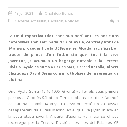
13 jul. 2021
Oriol Boix Bufias
General
,
Actualitat
,
Destacat
,
Notícies
0
La Unió Esportiva Olot continua perfilant les posicions
defensives amb l’arribada d’Oriol Ayala, central gironí de
24 anys procedent de la UE Figueres. Alçada, sacrifici i bon
tracte de pilota d’un futbolista que, tot i la seva
joventut, ja acumula un bagatge notable a la Tercera
Divisió. Ayala es suma a Carles Mas, Gerard Batalla, Albert
Blázquez i David Bigas com a futbolises de la rereguarda
olotina.
Oriol Ayala Serra (19-10-1996, Girona) va fer els seus primers
passos al Gironès-Sàbat i a Fornells abans de cridar l’atenció
del Girona FC amb 14 anys. La seva projecció no va passar
desaparecebuda al Real Madrid, en el qual va jugar un any en
la seva etapa juvenil. A partir d’aquí ja va iniciar-se el seu
recorregut per la Tercera Divisió a les files del Palamós CF.