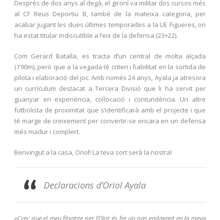
Després de dos anys al degà, el gironí va militar dos cursos més
al CF Reus Deportiu B, també de la mateixa categoria, per
acabar jugant les dues últimes temporades a la UE Figueres, on
ha estat titular indiscutible a l’eix de la defensa (23+22).
Com Gerard Batalla, es tracta d’un central de molta alçada
(1’90m), però que a la vegada té criteri i fiabilitat en la sortida de
pilota i elaboració del joc. Amb només 24 anys, Ayala ja atresora
un currículum destacat a Tercera Divisió que li ha servit per
guanyar en experiència, col·locació i contundència. Un altre
futbolista de proximitat que s’identificarà amb el projecte i que
té marge de creixement per convertir-se encara en un defensa
més madur i complert.
Benvingut a la casa, Oriol! La teva sort serà la nostra!
Declaracions d’Oriol Ayala
«Crec que el meu fitxatge per l’Olot és fer un pas endavant en la meva