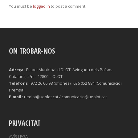
You must be
logged in
to post a comment.
ON TROBAR-NOS
Adreça
: Estadi Municipal d’OLOT. Avinguda dels Països
Catalans, s/n – 17800 – OLOT
Telèfons
: 972 26 06 98 (oficines) i 636 052 884 (Comunicació i
Premsa)
E-mail
: ueolot@ueolot.cat / comunicacio@ueolot.cat
PRIVACITAT
AVÍS LEGAL