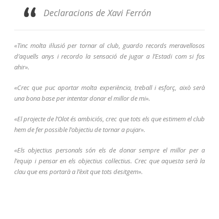
Declaracions de Xavi Ferrón
«Tinc molta il·lusió per tornar al club, guardo records meravellosos
d’aquells anys i recordo la sensació de jugar a l’Estadi com si fos
ahir».
«Crec que puc aportar molta experiència, treball i esforç, això serà
una bona base per intentar donar el millor de mi».
«El projecte de l’Olot és ambiciós, crec que tots els que estimem el club
hem de fer possible l’objectiu de tornar a pujar».
«Els objectius personals són els de donar sempre el millor per a
l’equip i pensar en els objectius col·lectius. Crec que aquesta serà la
clau que ens portarà a l’èxit que tots desitgem».