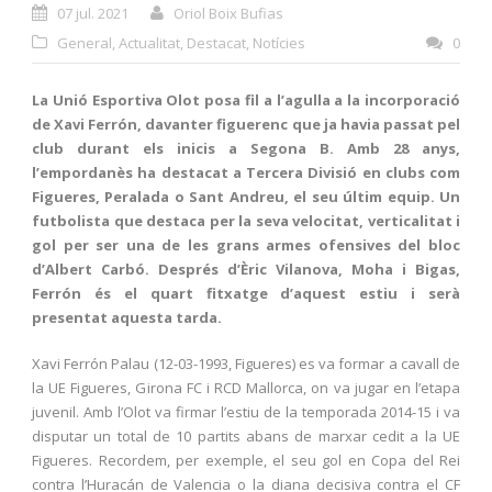
07 jul. 2021
Oriol Boix Bufias
General
,
Actualitat
,
Destacat
,
Notícies
0
La Unió Esportiva Olot posa fil a l’agulla a la incorporació
de Xavi Ferrón, davanter figuerenc que ja havia passat pel
club durant els inicis a Segona B. Amb 28 anys,
l’empordanès ha destacat a Tercera Divisió en clubs com
Figueres, Peralada o Sant Andreu, el seu últim equip. Un
futbolista que destaca per la seva velocitat, verticalitat i
gol per ser una de les grans armes ofensives del bloc
d’Albert Carbó. Després d’Èric Vilanova, Moha i Bigas,
Ferrón és el quart fitxatge d’aquest estiu i serà
presentat aquesta tarda.
Xavi Ferrón Palau (12-03-1993, Figueres) es va formar a cavall de
la UE Figueres, Girona FC i RCD Mallorca, on va jugar en l’etapa
juvenil. Amb l’Olot va firmar l’estiu de la temporada 2014-15 i va
disputar un total de 10 partits abans de marxar cedit a la UE
Figueres. Recordem, per exemple, el seu gol en Copa del Rei
contra l’Huracán de Valencia o la diana decisiva contra el CF