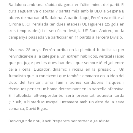
Badalona amb una ràpida diagonal en l’últim minut del partit. El
curs següent va disputar 7 partits més amb la UEO a Segona B
abans de marxar al Badalona. A partir d’aquí, Ferrón va militar al
Girona B, CF Peralada (en dues etapes), UE Figueres (25 gols en
tres temporades) i el seu últim destí, la UE Sant Andreu, on la
campanya passada va participar en 11 partits a Tercera Divisió.
Als seus 28 anys, Ferrón arriba en la plenitud futbolística per
reivindicar-se a la categoria. Un extrem habilidós, vertical i ràpid
que pot jugar per les dues bandes i que sempre té el gol entre
cella i cella. Lluitador, dinàmic i incisiu en la pressió… Un
futbolista que ja coneixem i que també s’emmarca en la idea del
club; del territori, amb fam i bones condicions físiques i
tècniques per ser un home determinant en la parcel·la ofensiva.
El futbolista alt-empordanès serà presentat aquesta tarda
(17.30h) a l’Estadi Municipal juntament amb un altre de la seva
comarca, David Bigas.
Benvingut de nou, Xavi! Preparats per tornar a gaudir-te!