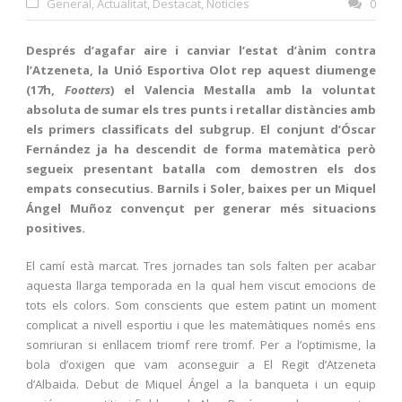
General
,
Actualitat
,
Destacat
,
Notícies
0
Després d’agafar aire i canviar l’estat d’ànim contra
l’Atzeneta, la Unió Esportiva Olot rep aquest diumenge
(17h,
Footters
) el Valencia Mestalla amb la voluntat
absoluta de sumar els tres punts i retallar distàncies amb
els primers classificats del subgrup. El conjunt d’Óscar
Fernández ja ha descendit de forma matemàtica però
segueix presentant batalla com demostren els dos
empats consecutius. Barnils i Soler, baixes per un Miquel
Ángel Muñoz convençut per generar més situacions
positives.
El camí està marcat. Tres jornades tan sols falten per acabar
aquesta llarga temporada en la qual hem viscut emocions de
tots els colors. Som conscients que estem patint un moment
complicat a nivell esportiu i que les matemàtiques només ens
somriuran si enllacem triomf rere tromf. Per a l’optimisme, la
bola d’oxigen que vam aconseguir a El Regit d’Atzeneta
d’Albaida. Debut de Miquel Ángel a la banqueta i un equip