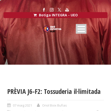
Botiga INTEGRA - UEO
PRÈVIA J6-F2: Tossuderia il·limitada
07 maig 2021
Oriol Boix Bufias