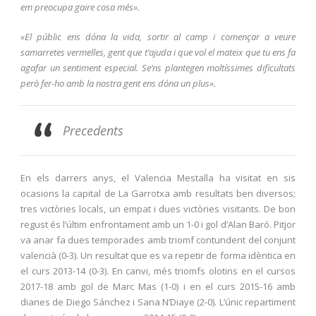
em preocupa gaire cosa més».
«El públic ens dóna la vida, sortir al camp i començar a veure
samarretes vermelles, gent que t’ajuda i que vol el mateix que tu ens fa
agafar un sentiment especial. Se’ns plantegen moltíssimes dificultats
però fer-ho amb la nostra gent ens dóna un plus».
Precedents
En els darrers anys, el Valencia Mestalla ha visitat en sis
ocasions la capital de La Garrotxa amb resultats ben diversos;
tres victòries locals, un empat i dues victòries visitants. De bon
regust és l’últim enfrontament amb un 1-0 i gol d’Alan Baró. Pitjor
va anar fa dues temporades amb triomf contundent del conjunt
valencià (0-3). Un resultat que es va repetir de forma idèntica en
el curs 2013-14 (0-3). En canvi, més triomfs olotins en el cursos
2017-18 amb gol de Marc Mas (1-0) i en el curs 2015-16 amb
dianes de Diego Sánchez i Sana N’Diaye (2-0). L’únic repartiment