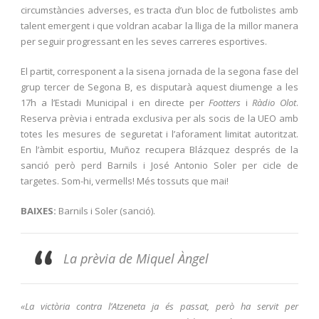
circumstàncies adverses, es tracta d’un bloc de futbolistes amb
talent emergent i que voldran acabar la lliga de la millor manera
per seguir progressant en les seves carreres esportives.
El partit, corresponent a la sisena jornada de la segona fase del
grup tercer de Segona B, es disputarà aquest diumenge a les
17h a l’Estadi Municipal i en directe per
Footters
i
Ràdio Olot
.
Reserva prèvia i entrada exclusiva per als socis de la UEO amb
totes les mesures de seguretat i l’aforament limitat autoritzat.
En l’àmbit esportiu, Muñoz recupera Blázquez després de la
sanció però perd Barnils i José Antonio Soler per cicle de
targetes. Som-hi, vermells! Més tossuts que mai!
BAIXES:
Barnils i Soler (sanció).
La prèvia de Miquel Àngel
«La victòria contra l’Atzeneta ja és passat, però ha servit per