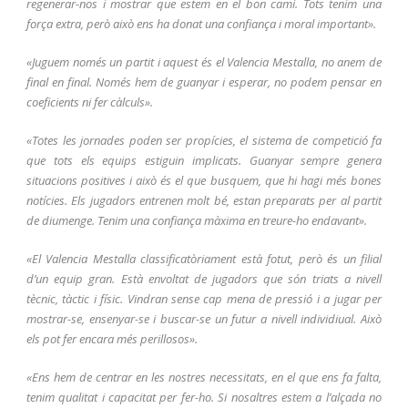
regenerar-nos i mostrar que estem en el bon camí. Tots tenim una
força extra, però això ens ha donat una confiança i moral important».
«Juguem només un partit i aquest és el Valencia Mestalla, no anem de
final en final. Només hem de guanyar i esperar, no podem pensar en
coeficients ni fer càlculs».
«Totes les jornades poden ser propícies, el sistema de competició fa
que tots els equips estiguin implicats. Guanyar sempre genera
situacions positives i això és el que busquem, que hi hagi més bones
notícies. Els jugadors entrenen molt bé, estan preparats per al partit
de diumenge. Tenim una confiança màxima en treure-ho endavant».
«El Valencia Mestalla classificatòriament està fotut, però és un filial
d’un equip gran. Està envoltat de jugadors que són triats a nivell
tècnic, tàctic i físic. Vindran sense cap mena de pressió i a jugar per
mostrar-se, ensenyar-se i buscar-se un futur a nivell individiual. Això
els pot fer encara més perillosos».
«Ens hem de centrar en les nostres necessitats, en el que ens fa falta,
tenim qualitat i capacitat per fer-ho. Si nosaltres estem a l’alçada no