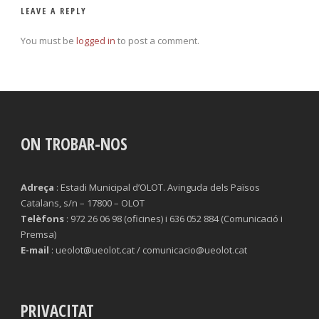
LEAVE A REPLY
You must be
logged in
to post a comment.
ON TROBAR-NOS
Adreça
: Estadi Municipal d’OLOT. Avinguda dels Països
Catalans, s/n – 17800 – OLOT
Telèfons
: 972 26 06 98 (oficines) i 636 052 884 (Comunicació i
Premsa)
E-mail
: ueolot@ueolot.cat / comunicacio@ueolot.cat
PRIVACITAT