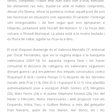
seriós, competitiu i fiable amb Alan Baró com a braç executor.
No demanem res més, buidar-se amb el mateix compromís,
deixar-s’hi l’ànima, afinar la punteria i trobar aquell punt de sort
tan necessari en situacions com aquestes. El caràcter i l’entrega
són innegociables i de ben segur que ens aproparan a
l’objectiu, juntament amb l’escalf del Número 12 i la força dels
volcans a l’Estadi Municipal. La pilota està a la nostra teulada i
és l’hora de saltar, agafar-la i ficar-la a dins.
El rival d’aquest diumenge és el Valencia Mestalla CF, entrenat
per Óscar Fernández, que viu la segona etapa a la banqueta
valenciana (2007-10). En aquesta segona fase i tot haver
consumat el descens de categoria, els valencians segueixen
donant guerra i ara encadenen dos empats consecutius contra
l’Espanyol B (0-0) i contra l’Hospi (1-1) després de les derrotes
inicials amb Prat (1-0), Olot (0-1) i Espanyol B (2-1). Una plantilla
extremadament jove a excepció d’Adri Gómez (27), Mingotes
(25), Marc Ferris (24) o el punta Stéphane Emaná (26), l’ex del
Nàstic o Hércules. Noms interessants i amb projecció com els
Esquerdo, Koba, Facu o Guillem Molina, a més del golejador
Fran Navarro, autor de nou dianes. Així doncs, tot i les