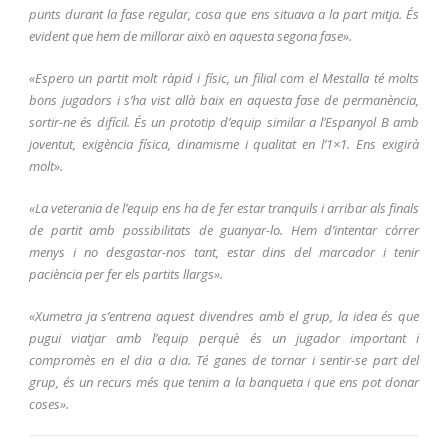
punts durant la fase regular, cosa que ens situava a la part mitja. És
evident que hem de millorar això en aquesta segona fase».
«Espero un partit molt ràpid i físic, un filial com el Mestalla té molts
bons jugadors i s’ha vist allà baix en aquesta fase de permanència,
sortir-ne és difícil. És un prototip d’equip similar a l’Espanyol B amb
j
oventut, exigència física, dinamisme i qualitat en l’1×1. Ens exigirà
molt».
«La veterania de l’equip ens ha de fer estar tranquils i arribar als finals
de partit amb possibilitats de guanyar-lo. Hem d’intentar córrer
menys i no desgastar-nos tant, estar dins del marcador i tenir
paciència per fer els partits llargs».
«Xumetra ja s’entrena aquest divendres amb el grup, la idea és que
pugui viatjar amb l’equip perquè és un jugador important i
compromès en el dia a dia. Té ganes de tornar i sentir-se part del
grup, és un recurs més que tenim a la banqueta i que ens pot donar
coses».