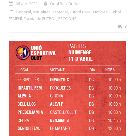
06 abr. 2021
Oriol Boix Bufias
General
,
Actualitat
,
Destacat
,
Futbol BASE
,
Notícies
,
Futbol
FEMENÍ
,
Escola de FUTBOL
,
SECCIONS
0