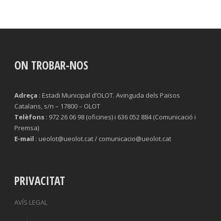
ON TROBAR-NOS
Adreça
: Estadi Municipal d’OLOT. Avinguda dels Països
Catalans, s/n – 17800 – OLOT
Telèfons
: 972 26 06 98 (oficines) i 636 052 884 (Comunicació i
Premsa)
E-mail
: ueolot@ueolot.cat / comunicacio@ueolot.cat
PRIVACITAT
AVÍS LEGAL