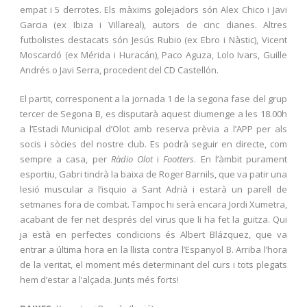
empat i 5 derrotes. Els màxims golejadors són Alex Chico i Javi
Garcia (ex Ibiza i Villareal), autors de cinc dianes. Altres
futbolistes destacats són Jesús Rubio (ex Ebro i Nàstic), Vicent
Moscardó (ex Mérida i Huracán), Paco Aguza, Lolo Ivars, Guille
Andrés o Javi Serra, procedent del CD Castellón.
El partit, corresponent a la jornada 1 de la segona fase del grup
tercer de Segona B, es disputarà aquest diumenge a les 18.00h
a l’Estadi Municipal d’Olot amb reserva prèvia a l’APP per als
socis i sòcies del nostre club. Es podrà seguir en directe, com
sempre a casa, per
Ràdio Olot
i
Footters
. En l’àmbit purament
esportiu, Gabri tindrà la baixa de Roger Barnils, que va patir una
lesió muscular a l’isquio a Sant Adrià i estarà un parell de
setmanes fora de combat. Tampoc hi serà encara Jordi Xumetra,
acabant de fer net després del virus que li ha fet la guitza. Qui
ja està en perfectes condicions és Albert Blázquez, que va
entrar a última hora en la llista contra l’Espanyol B. Arriba l’hora
de la veritat, el moment més determinant del curs i tots plegats
hem d’estar a l’alçada. Junts més forts!