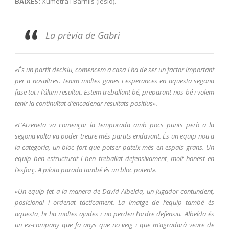
BAIXES:
Xumetra i Barnils (lesió).
La prèvia de Gabri
«És un partit decisiu, comencem a casa i ha de ser un factor important
per a nosaltres. Tenim moltes ganes i esperances en aquesta segona
fase tot i l’últim resultat. Estem treballant bé, preparant-nos bé i volem
tenir la continuïtat d’encadenar resultats positius».
«L’Atzeneta va començar la temporada amb pocs punts però a la
segona volta va poder treure més partits endavant. És un equip nou a
la categoria, un bloc fort que potser pateix més en espais grans. Un
equip ben estructurat i ben treballat defensivament, molt honest en
l’esforç. A pilota parada també és un bloc potent».
«Un equip fet a la manera de David Albelda, un jugador contundent,
posicional i ordenat tàcticament. La imatge de l’equip també és
aquesta, hi ha moltes ajudes i no perden l’ordre defensiu. Albelda és
un ex-company que fa anys que no veig i que m’agradarà veure de