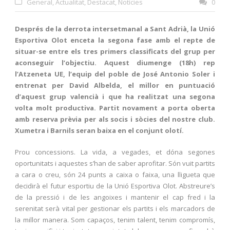
General
,
Actualitat
,
Destacat
,
Notícies
0
Després de la derrota intersetmanal a Sant Adrià, la Unió
Esportiva Olot enceta la segona fase amb el repte de
situar-se entre els tres primers classificats del grup per
aconseguir l’objectiu. Aquest diumenge (18h) rep
l’Atzeneta UE, l’equip del poble de José Antonio Soler i
entrenat per David Albelda, el millor en puntuació
d’aquest grup valencià i que ha realitzat una segona
volta molt productiva. Partit novament a porta oberta
amb reserva prèvia per als socis i sòcies del nostre club.
Xumetra i Barnils seran baixa en el conjunt olotí.
Prou concessions. La vida, a vegades, et dóna segones
oportunitats i aquestes s’han de saber aprofitar. Són vuit partits
a cara o creu, són 24 punts a caixa o faixa, una lligueta que
decidirà el futur esportiu de la Unió Esportiva Olot. Abstreure’s
de la pressió i de les angoixes i mantenir el cap fred i la
serenitat serà vital per gestionar els partits i els marcadors de
la millor manera. Som capaços, tenim talent, tenim compromís,