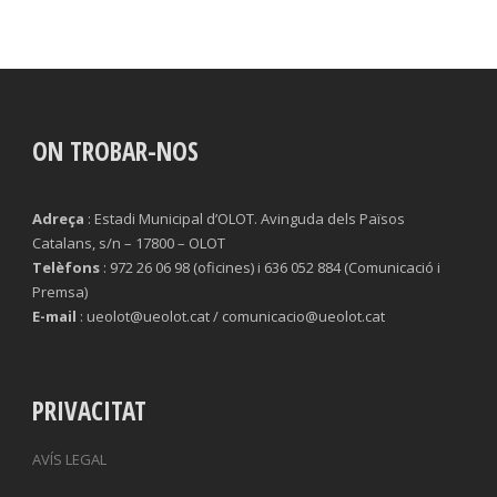
ON TROBAR-NOS
Adreça
: Estadi Municipal d’OLOT. Avinguda dels Països
Catalans, s/n – 17800 – OLOT
Telèfons
: 972 26 06 98 (oficines) i 636 052 884 (Comunicació i
Premsa)
E-mail
: ueolot@ueolot.cat / comunicacio@ueolot.cat
PRIVACITAT
AVÍS LEGAL