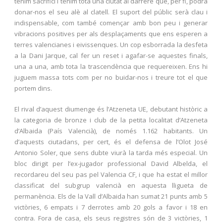
tenim sacrifici i tenim tota una ciutat al darrere que, per fi, podrà
donar-nos el seu alè al clatell. El suport del públic serà clau i
indispensable, com també començar amb bon peu i generar
vibracions positives per als desplaçaments que ens esperen a
terres valencianes i eivissenques. Un cop esborrada la desfeta
a la Dani Jarque, cal fer un reset i agafar-se aquestes finals,
una a una, amb tota la trascendència que requereixen. Ens hi
juguem massa tots com per no buidar-nos i treure tot el que
portem dins.
El rival d’aquest diumenge és l’Atzeneta UE, debutant històric a
la categoria de bronze i club de la petita localitat d’Atzeneta
d’Albaida (País Valencià), de només 1.162 habitants. Un
d’aquests ciutadans, per cert, és el defensa de l’Olot José
Antonio Soler, que sens dubte viurà la tarda més especial. Un
bloc dirigit per l’ex-jugador professional David Albelda, el
recordareu del seu pas pel Valencia CF, i que ha estat el millor
classificat del subgrup valencià en aquesta lligueta de
permanència. Els de la Vall d’Albaida han sumat 21 punts amb 5
victòries, 6 empats i 7 derrotes amb 20 gols a favor i 18 en
contra. Fora de casa, els seus registres són de 3 victòries, 1