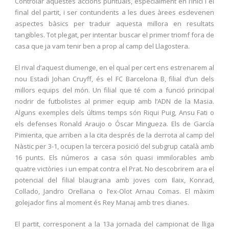
Controlar aquestes accions puntuals, especialment en l’inici i el
final del partit, i ser contundents a les dues àrees esdevenen
aspectes bàsics per traduir aquesta millora en resultats
tangibles. Tot plegat, per intentar buscar el primer triomf fora de
casa que ja vam tenir ben a prop al camp del Llagostera.
El rival d’aquest diumenge, en el qual per cert ens estrenarem al
nou Estadi Johan Cruyff, és el FC Barcelona B, filial d’un dels
millors equips del món. Un filial que té com a funció principal
nodrir de futbolistes al primer equip amb l’ADN de la Masia.
Alguns exemples dels últims temps són Riqui Puig, Ansu Fati o
els defenses Ronald Araujo o Óscar Mingueza. Els de García
Pimienta, que arriben a la cita després de la derrota al camp del
Nàstic per 3-1, ocupen la tercera posició del subgrup català amb
16 punts. Els números a casa són quasi immilorables amb
quatre victòries i un empat contra el Prat. No descobrirem ara el
potencial del filial blaugrana amb joves com Ilaix, Konrad,
Collado, Jandro Orellana o l’ex-Olot Arnau Comas. El màxim
golejador fins al moment és Rey Manaj amb tres dianes.
El partit, corresponent a la 13a jornada del campionat de lliga