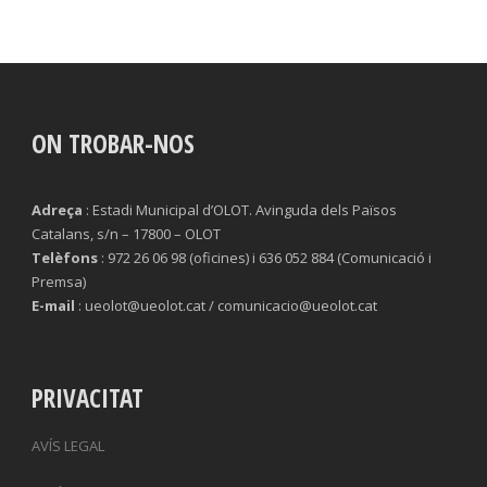
ON TROBAR-NOS
Adreça
: Estadi Municipal d’OLOT. Avinguda dels Països
Catalans, s/n – 17800 – OLOT
Telèfons
: 972 26 06 98 (oficines) i 636 052 884 (Comunicació i
Premsa)
E-mail
: ueolot@ueolot.cat / comunicacio@ueolot.cat
PRIVACITAT
AVÍS LEGAL