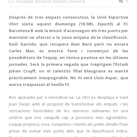
Actualitat
,
Destacat
,
Notícies
,
General
0
Després de tres empats consecutius, la Unió Esportiva
Olot visita aquest diumenge (18.30h,
Esport3
) al FC
Barcelona B amb la missió d’aconseguir els tres punts per
mantenir-se aferrat a la zona mitjana de la classificació.
Raúl Garrido, que recupera Alan Baró però no encara
Carles Mas, es mostra ferm i convençut de les
possibilitats de l’equip, en tònica positiva en les últimes
jornades. Serà la primera vegada que trepitgem l’Estadi
Johan Cruyff, on el talentós filial blaugrana es manté
pràcticament inexpugnable. No hi serà Lluís Aspar, que
marxa traspassat al Sevilla FC.
Bon aparador per a reivindicar-se. La UEO es desplaça a Sant
Joan Despí amb el propòsit de transformar els empats i les
sensacions favorables de les darreres setmanes en una
victòria que ens catapulti cap a posicions més agradables.
L’equip proposa, crea, competeix i només els petits detalls l’han
privar de sumar més punts dels que la classificació indica.