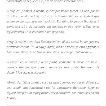
concentrats en el que ens ve, ara no podem lamentar-nos».
«Estiguem primers o últims, jo sempre tindré forces, és una passió
que tinc per al que faig. La força me la dóna l’equip, és evident que
estem en clara progressió i evolució. Em dóna força que l’equip està
competint bé i els jugadors em demostren que volen crèixer amb
aquesta idea. Estic encantadíssim amb ells».
«Veig el Barça B en clara línia ascendent, al seu estadi ho ha guanyat
pràcticament tot. És un equip difícil, molt de talent, ja està agafant la
línia competitiva. Si no tens un bon dia et poden fer molt de mal».
«Pensem en el nostre pla de partit, competir el millor possible i
convençudíssims que podem sumar els tres punts. Tractarem de
donar-li la volta a la situació».
«En els dos últims partit a casa els hem guanyat, pot ser és diferent al
seu estadi, emocionalment i per les dimensions del camp. Jugar en
aquest camp és un reforç positiu per a nosaltres, ens estimula i no ens
fa por».