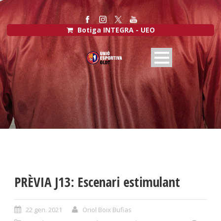
Botiga INTEGRA - UEO
PRÈVIA J13: Escenari estimulant
22 gen. 2021
Oriol Boix Bufias