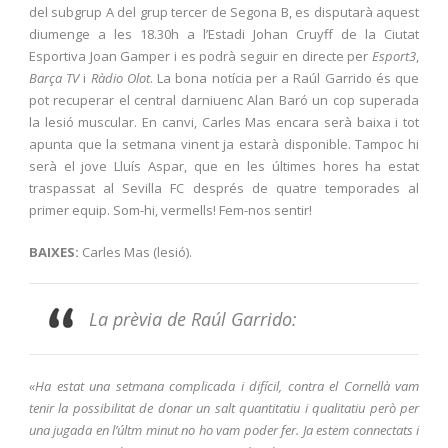
del subgrup A del grup tercer de Segona B, es disputarà aquest
diumenge a les 18.30h a l’Estadi Johan Cruyff de la Ciutat
Esportiva Joan Gamper i es podrà seguir en directe per
Esport3
,
Barça TV
i
Ràdio Olot
. La bona notícia per a Raúl Garrido és que
pot recuperar el central darniuenc Alan Baró un cop superada
la lesió muscular. En canvi, Carles Mas encara serà baixa i tot
apunta que la setmana vinent ja estarà disponible. Tampoc hi
serà el jove Lluís Aspar, que en les últimes hores ha estat
traspassat al Sevilla FC després de quatre temporades al
primer equip. Som-hi, vermells! Fem-nos sentir!
BAIXES:
Carles Mas (lesió).
La prèvia de Raúl Garrido:
«Ha estat una setmana complicada i difícil, contra el Cornellà vam
tenir la possibilitat de donar un salt quantitatiu i qualitatiu però per
una jugada en l’últm minut no ho vam poder fer. Ja estem connectats i