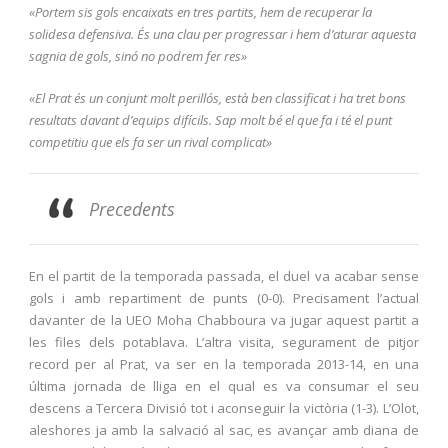
«Portem sis gols encaixats en tres partits, hem de recuperar la
solidesa defensiva. És una clau per progressar i hem d’aturar aquesta
sagnia de gols, sinó no podrem fer res»
«El Prat és un conjunt molt perillós, està ben classificat i ha tret bons
resultats davant d’equips difícils. Sap molt bé el que fa i té el punt
competitiu que els fa ser un rival complicat»
Precedents
En el partit de la temporada passada, el duel va acabar sense
gols i amb repartiment de punts (0-0). Precisament l’actual
davanter de la UEO Moha Chabboura va jugar aquest partit a
les files dels potablava. L’altra visita, segurament de pitjor
record per al Prat, va ser en la temporada 2013-14, en una
última jornada de lliga en el qual es va consumar el seu
descens a Tercera Divisió tot i aconseguir la victòria (1-3). L’Olot,
aleshores ja amb la salvació al sac, es avançar amb diana de