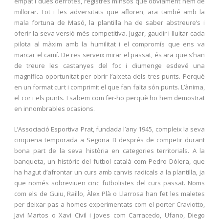
empat i dues derrotes, registres minsos que òbviament hem de
millorar. Tot i les adversitats que afloren, ara també amb la
mala fortuna de Masó, la plantilla ha de saber abstreure’s i
oferir la seva versió més competitiva. Jugar, gaudir i lluitar cada
pilota al màxim amb la humilitat i el compromís que ens va
marcar el camí. De res serveix mirar el passat, és ara que s’han
de treure les castanyes del foc i diumenge esdevé una
magnífica oportunitat per obrir l’aixeta dels tres punts. Perquè
en un format curt i comprimit el que fan falta són punts. L’ànima,
el cor i els punts. I sabem com fer-ho perquè ho hem demostrat
en innombrables ocasions.
L’Associació Esportiva Prat, fundada l’any 1945, compleix la seva
cinquena temporada a Segona B després de competir durant
bona part de la seva història en categories territorials. A la
banqueta, un històric del futbol català com Pedro Dólera, que
ha hagut d’afrontar un curs amb canvis radicals a la plantilla, ja
que només sobreviuen cinc futbolistes del curs passat. Noms
com els de Guiu, Raíllo, Àlex Plà o Llarrosa han fet les maletes
per deixar pas a homes experimentats com el porter Craviotto,
Javi Martos o Xavi Civil i joves com Carracedo, Ufano, Diego