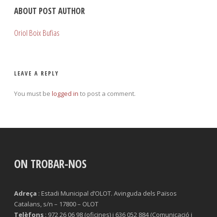
ABOUT POST AUTHOR
Oriol Boix Bufias
LEAVE A REPLY
You must be
logged in
to post a comment.
ON TROBAR-NOS
Adreça
: Estadi Municipal d’OLOT. Avinguda dels Països
Catalans, s/n – 17800 – OLOT
Telèfons
: 972 26 06 98 (oficines) i 636 052 884 (Comunicació i