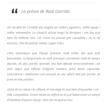
La prèvia de Raúl Garrido
«El resultat de Cornellà ens exigeix ser millors jugadors, millor equip i
millor entrenador. La situació actual ningú la desitjava i ens diu que
hem de millorar tots. Les coses no passen per casualitat i no hi ha
excuses, s’ha de pensar menys i jugar més».
«Tinc esperança que l’equip funcioni molt millor del que està
funcionant. La temporada és molt estranya i portàvem molt de temps
aturats, els dos partits ajornats ens han afectat emocionalment i tot
això segur que influeix d’alguna manera, però tenim capacitat,
consciència i maduresa com perquè no ens afecti tant per portar un
punt en tres partits».
«Dins de la calma i la reflexió, el missatge és que hem d’espavilar i ser
més competitius. Estem tenint un dèficit en el que havia estat un senyal
d’identitat d’aquest equip i hem de recuperar-ho».