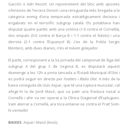
Garzón o Adri Recort. Un rejoveniment del bloc amb apostes
ofensives de Tercera Divisió i una rereguarda més bregada a la
categoria enmig d’una temporada estratègicament decisiva i
engabiats en el terrorífic subgrup català. Els potablava han
disputat quatre partits amb una victòria (1-0 contra el Cornellà),
dos empats (0-0 contra el Barça B i 1-1 contra el Nàstic) i una
derrota (2-1 contra l’Espanyol B). L’ex de la Pobla Sergio
Montero, amb dues dianes, n’és el màxim golejador.
El partit, corresponent a la 5a jornada del campionat de lliga del
subgrup A del grup 3 de Segona B, es disputarà aquest
diumenge a les 12h a porta tancada a l’Estadi Municipal d’Olot i
es podrà seguir en directe per
Footters
i
Ràdio Olot
. A més de la
baixa coneguda de Lluís Aspar, que té una ruptura muscular, cal
afegir-hi la de Jordi Masó, que va patir una fractura nasal a
Cornellà i ahir va ser operat a la Clínica Diagional d’Esplugues.
Vam aterrar a Cornellà, ara toca enlairar-se contra el Prat! Som-
hi vermells!
BAIXES:
Aspar i Masó (lesió).