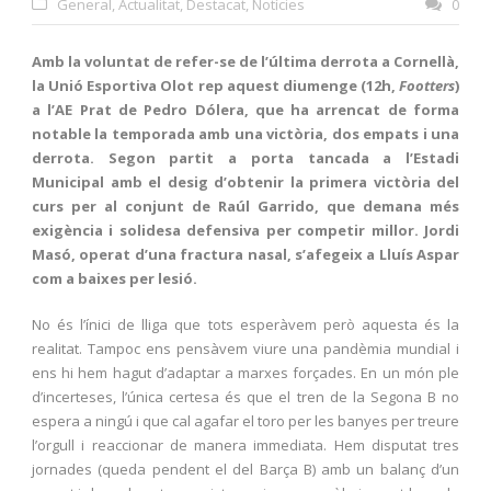
General
,
Actualitat
,
Destacat
,
Notícies
0
Amb la voluntat de refer-se de l’última derrota a Cornellà,
la Unió Esportiva Olot rep aquest diumenge (12h,
Footters
)
a l’AE Prat de Pedro Dólera, que ha arrencat de forma
notable la temporada amb una victòria, dos empats i una
derrota. Segon partit a porta tancada a l’Estadi
Municipal amb el desig d’obtenir la primera victòria del
curs per al conjunt de Raúl Garrido, que demana més
exigència i solidesa defensiva per competir millor. Jordi
Masó, operat d’una fractura nasal, s’afegeix a Lluís Aspar
com a baixes per lesió.
No és l’ínici de lliga que tots esperàvem però aquesta és la
realitat. Tampoc ens pensàvem viure una pandèmia mundial i
ens hi hem hagut d’adaptar a marxes forçades. En un món ple
d’incerteses, l’única certesa és que el tren de la Segona B no
espera a ningú i que cal agafar el toro per les banyes per treure
l’orgull i reaccionar de manera immediata. Hem disputat tres
jornades (queda pendent el del Barça B) amb un balanç d’un