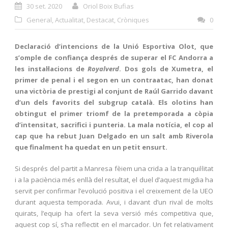
30 set. 2020
Oriol Boix Bufias
General
,
Actualitat
,
Destacat
,
Cròniques
0
Declaració d’intencions de la Unió Esportiva Olot, que
s’omple de confiança després de superar el FC Andorra a
les instal·lacions de
Royalverd
. Dos gols de Xumetra, el
primer de penal i el segon en un contraatac, han donat
una victòria de prestigi al conjunt de Raúl Garrido davant
d’un dels favorits del subgrup català. Els olotins han
obtingut el primer triomf de la pretemporada a còpia
d’intensitat, sacrifici i punteria. La mala notícia, el cop al
cap que ha rebut Juan Delgado en un salt amb Riverola
que finalment ha quedat en un petit ensurt.
Si després del partit a Manresa fèiem una crida a la tranquil·litat
i a la paciència més enllà del resultat, el duel d’aquest migdia ha
servit per confirmar l’evolució positiva i el creixement de la UEO
durant aquesta temporada. Avui, i davant d’un rival de molts
quirats, l’equip ha ofert la seva versió més competitiva que,
aquest cop sí, s’ha reflectit en el marcador. Un fet relativament