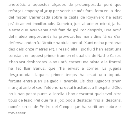
anecdòtic a aquestes alçades de pretemporada però que
reforça i empeny al grup per sentir-se més fort i ferm en la idea
del míster. L’arrencada sobre la catifa de Royalverd ha estat
pràcticament immillorable. Xumetra, just al primer minut, ja ha
alertat que avui venia amb fam de gol. Poc després, una acció
del mateix empordanès ha provocat les mans dins l’àrea d’un
defensa andorrà. L’àrbitre ha xiulat penal i Xumi no ha perdonat
des dels onze metres (4′). Pressió alta i joc fluid han estat una
constant en aquest primer tram en el qual els de Nacho Castro
s’han vist desbordats. Alan Baró, caçant una pilota a la frontal,
ha fet lluir Bañuz, que l’ha enviat a còrner. La jugada
desgraciada d’aquest primer temps ha estat una topada
fortuïta entre Juan Delgado i Riverola. Els dos jugadors s’han
marejat amb el xoc i l’eldenc ha estat traslladat a l’hospital d’Olot
on li han posat punts a l’orella i han descartat qualsevol altre
tipus de lesió. Pel que fa al joc, poc a destacar fins al descans,
només un tir de Pedro del Campo que ha sortit per sobre el
travesser.