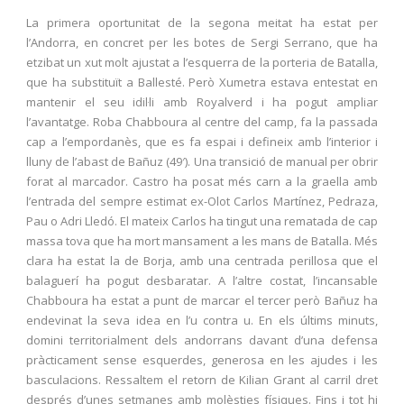
La primera oportunitat de la segona meitat ha estat per
l’Andorra, en concret per les botes de Sergi Serrano, que ha
etzibat un xut molt ajustat a l’esquerra de la porteria de Batalla,
que ha substituït a Ballesté. Però Xumetra estava entestat en
mantenir el seu idil·li amb Royalverd i ha pogut ampliar
l’avantatge. Roba Chabboura al centre del camp, fa la passada
cap a l’empordanès, que es fa espai i defineix amb l’interior i
lluny de l’abast de Bañuz (49′). Una transició de manual per obrir
forat al marcador. Castro ha posat més carn a la graella amb
l’entrada del sempre estimat ex-Olot Carlos Martínez, Pedraza,
Pau o Adri Lledó. El mateix Carlos ha tingut una rematada de cap
massa tova que ha mort mansament a les mans de Batalla. Més
clara ha estat la de Borja, amb una centrada perillosa que el
balaguerí ha pogut desbaratar. A l’altre costat, l’incansable
Chabboura ha estat a punt de marcar el tercer però Bañuz ha
endevinat la seva idea en l’u contra u. En els últims minuts,
domini territorialment dels andorrans davant d’una defensa
pràcticament sense esquerdes, generosa en les ajudes i les
basculacions. Ressaltem el retorn de Kilian Grant al carril dret
després d’unes setmanes amb molèsties físiques. Fins i tot hi