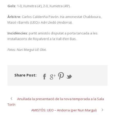
Gols:
1-0, Xumetra (4′), 2-0, Xumetra (49′).
Àrbitre:
Carlos Calderiña Pavón. Ha amonestat Chabboura,
Masó i Barnils (UEO) i Adri Lledó (Andorra).
Incidències:
partit amistós disputat a porta tancada a les
instal·lacions de Royalverd a la Vall d’en Bas.
Fotos: Nuri Marguí-UE Olot.
Share Post:
Anul·lada la presentació de la nova temporada a la Sala
Torín
AMISTÓS: UEO – Andorra (per Nuri Marguí)