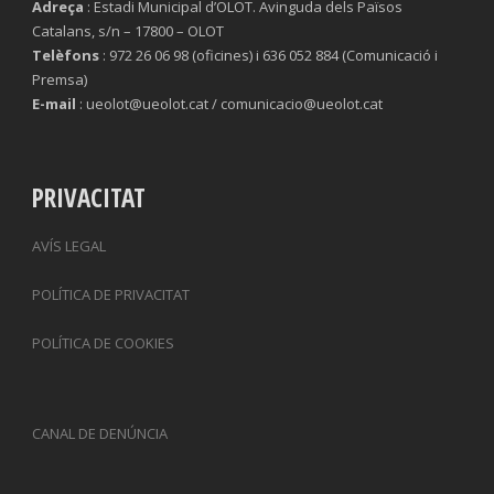
Adreça
: Estadi Municipal d’OLOT. Avinguda dels Països
Catalans, s/n – 17800 – OLOT
Telèfons
: 972 26 06 98 (oficines) i 636 052 884 (Comunicació i
Premsa)
E-mail
: ueolot@ueolot.cat / comunicacio@ueolot.cat
PRIVACITAT
AVÍS LEGAL
POLÍTICA DE PRIVACITAT
POLÍTICA DE COOKIES
CANAL DE DENÚNCIA