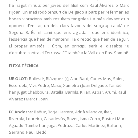
ha hagut minuts per joves del filial com Raúl Álvarez o Marc
Pijoan. Un matí rodó (ensurt de Delgado a part) per refermar les
bones vibracions amb resultats tangibles i a més davant d’un
oponent d’entitat, un dels clars favorits del subgrup català de
Segona B. És el camí que ens agrada i que ens identifica,
l’essència que hem de mantenir i la direcció que hem de seguir.
El proper amistós (i últim, en principi) serà el dissabte 10
d’octubre contra el Terrassa FC també a la Vall d’en Bas. Som-hi!
FITXA TÈCNICA
UE OLOT:
Ballesté, Blázquez (c), Alan Baró, Carles Mas, Soler,
Escoruela, Vivi, Pedro, Masó, Xumetra i Juan Delgado. També
han jugat Chabboura, Batalla, Barnils, Kilian, Aspar, Arumí, Raúl
Álvarez i Marc Pijoan.
FC Andorra:
Bañuz, Borja Herrera, Adrià Vilanova, Iker,
Riverola, Loureiro, Casadesús, Bover, Isma Cerro, Pastor i Marc
Aguado. També han jugat Pedraza, Carlos Martínez, Ballarín,
Serrano, Pau i Lledó.