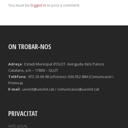
You must be
logged in
to post a comment.
ON TROBAR-NOS
Adreça
: Estadi Municipal d’OLOT. Avinguda dels Països
Catalans, s/n – 17800 – OLOT
Telèfons
: 972 26 06 98 (oficines) i 636 052 884 (Comunicació i
Premsa)
E-mail
: ueolot@ueolot.cat / comunicacio@ueolot.cat
PRIVACITAT
AVÍS LEGAL