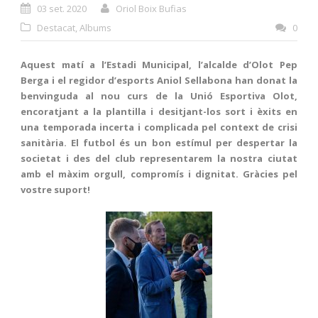
03 set. 2020
Oriol Boix Bufias
Destacat
,
Albums
0
Aquest matí a l’Estadi Municipal, l’alcalde d’Olot Pep
Berga i el regidor d’esports Aniol Sellabona han donat la
benvinguda al nou curs de la Unió Esportiva Olot,
encoratjant a la plantilla i desitjant-los sort i èxits en
una temporada incerta i complicada pel context de crisi
sanitària. El futbol és un bon estímul per despertar la
societat i des del club representarem la nostra ciutat
amb el màxim orgull, compromís i dignitat. Gràcies pel
vostre suport!