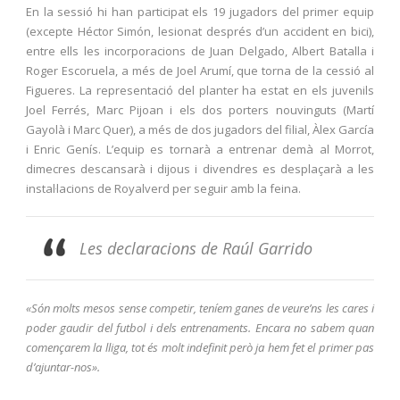
En la sessió hi han participat els 19 jugadors del primer equip
(excepte Héctor Simón, lesionat després d’un accident en bici),
entre ells les incorporacions de Juan Delgado, Albert Batalla i
Roger Escoruela, a més de Joel Arumí, que torna de la cessió al
Figueres. La representació del planter ha estat en els juvenils
Joel Ferrés, Marc Pijoan i els dos porters nouvinguts (Martí
Gayolà i Marc Quer), a més de dos jugadors del filial, Àlex García
i Enric Genís. L’equip es tornarà a entrenar demà al Morrot,
dimecres descansarà i dijous i divendres es desplaçarà a les
instal·lacions de Royalverd per seguir amb la feina.
Les declaracions de Raúl Garrido
«Són molts mesos sense competir, teníem ganes de veure’ns les cares i
poder gaudir del futbol i dels entrenaments. Encara no sabem quan
començarem la lliga, tot és molt indefinit però ja hem fet el primer pas
d’ajuntar-nos».