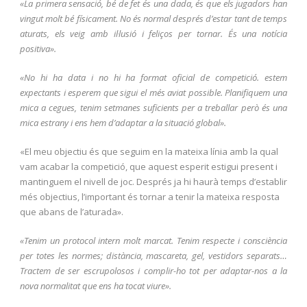
«La primera sensació, bé de fet és una dada, és que els jugadors han
vingut molt bé físicament. No és normal després d’estar tant de temps
aturats, els veig amb il·lusió i feliços per tornar. És una notícia
positiva».
«No hi ha data i no hi ha format oficial de competició. estem
expectants i esperem que sigui el més aviat possible. Planifiquem una
mica a cegues, tenim setmanes suficients per a treballar però és una
mica estrany i ens hem d’adaptar a la situació global».
«El meu objectiu és que seguim en la mateixa línia amb la qual
vam acabar la competició, que aquest esperit estigui present i
mantinguem el nivell de joc. Després ja hi haurà temps d’establir
més objectius, l’important és tornar a tenir la mateixa resposta
que abans de l’aturada».
«Tenim un protocol intern molt marcat. Tenim respecte i consciència
per totes les normes; distància, mascareta, gel, vestidors separats…
Tractem de ser escrupolosos i complir-ho tot per adaptar-nos a la
nova normalitat que ens ha tocat viure».