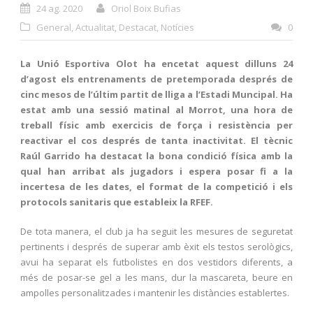
24 ag. 2020
Oriol Boix Bufias
General
,
Actualitat
,
Destacat
,
Notícies
0
La Unió Esportiva Olot ha encetat aquest dilluns 24
d’agost els entrenaments de pretemporada després de
cinc mesos de l’últim partit de lliga a l’Estadi Muncipal. Ha
estat amb una sessió matinal al Morrot, una hora de
treball físic amb exercicis de força i resistència per
reactivar el cos després de tanta inactivitat. El tècnic
Raúl Garrido ha destacat la bona condició física amb la
qual han arribat als jugadors i espera posar fi a la
incertesa de les dates, el format de la competició i els
protocols sanitaris que estableix la RFEF.
De tota manera, el club ja ha seguit les mesures de seguretat
pertinents i després de superar amb èxit els testos serològics,
avui ha separat els futbolistes en dos vestidors diferents, a
més de posar-se gel a les mans, dur la mascareta, beure en
ampolles personalitzades i mantenir les distàncies establertes.