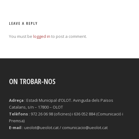
LEAVE A REPLY
You must be
logged in
to post a comment.
ON TROBAR-NOS
Adreça
: Estadi Municipal d’OLOT. Avinguda dels Països
Catalans, s/n – 17800 – OLOT
Telèfons
: 972 26 06 98 (oficines) i 636 052 884 (Comunicació i
Premsa)
E-mail
: ueolot@ueolot.cat / comunicacio@ueolot.cat