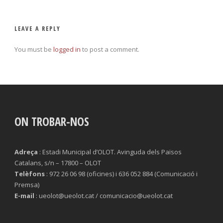
LEAVE A REPLY
You must be
logged in
to post a comment.
ON TROBAR-NOS
Adreça
: Estadi Municipal d’OLOT. Avinguda dels Països
Catalans, s/n – 17800 – OLOT
Telèfons
: 972 26 06 98 (oficines) i 636 052 884 (Comunicació i
Premsa)
E-mail
: ueolot@ueolot.cat / comunicacio@ueolot.cat