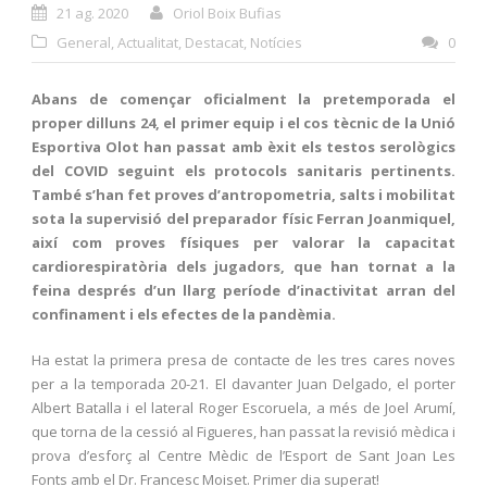
21 ag. 2020
Oriol Boix Bufias
General
,
Actualitat
,
Destacat
,
Notícies
0
Abans de començar oficialment la pretemporada el
proper dilluns 24, el primer equip i el cos tècnic de la Unió
Esportiva Olot han passat amb èxit els testos serològics
del COVID seguint els protocols sanitaris pertinents.
També s’han fet proves d’antropometria, salts i mobilitat
sota la supervisió del preparador físic Ferran Joanmiquel,
així com proves físiques per valorar la capacitat
cardiorespiratòria dels jugadors, que han tornat a la
feina després d’un llarg període d’inactivitat arran del
confinament i els efectes de la pandèmia.
Ha estat la primera presa de contacte de les tres cares noves
per a la temporada 20-21. El davanter Juan Delgado, el porter
Albert Batalla i el lateral Roger Escoruela, a més de Joel Arumí,
que torna de la cessió al Figueres, han passat la revisió mèdica i
prova d’esforç al Centre Mèdic de l’Esport de Sant Joan Les
Fonts amb el Dr. Francesc Moiset. Primer dia superat!