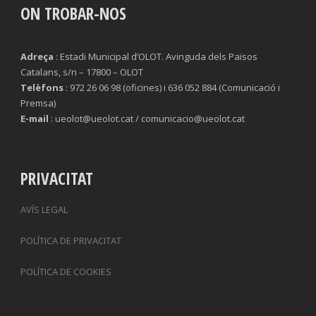
ON TROBAR-NOS
Adreça
: Estadi Municipal d’OLOT. Avinguda dels Països
Catalans, s/n – 17800 – OLOT
Telèfons
: 972 26 06 98 (oficines) i 636 052 884 (Comunicació i
Premsa)
E-mail
: ueolot@ueolot.cat / comunicacio@ueolot.cat
PRIVACITAT
AVÍS LEGAL
POLÍTICA DE PRIVACITAT
POLÍTICA DE COOKIES