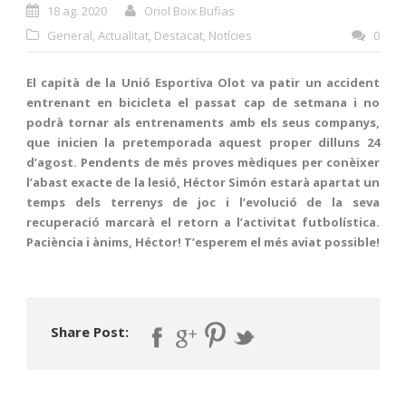
18 ag. 2020
Oriol Boix Bufias
General
,
Actualitat
,
Destacat
,
Notícies
0
El capità de la Unió Esportiva Olot va patir un accident
entrenant en bicicleta el passat cap de setmana i no
podrà tornar als entrenaments amb els seus companys,
que inicien la pretemporada aquest proper dilluns 24
d’agost. Pendents de més proves mèdiques per conèixer
l’abast exacte de la lesió, Héctor Simón estarà apartat un
temps dels terrenys de joc i l’evolució de la seva
recuperació marcarà el retorn a l’activitat futbolística.
Paciència i ànims, Héctor! T’esperem el més aviat possible!
Share Post: