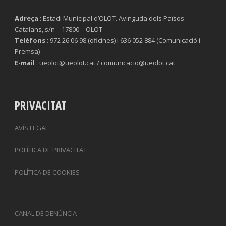
Adreça
: Estadi Municipal d’OLOT. Avinguda dels Països
Catalans, s/n – 17800 – OLOT
Telèfons
: 972 26 06 98 (oficines) i 636 052 884 (Comunicació i
Premsa)
E-mail
: ueolot@ueolot.cat / comunicacio@ueolot.cat
PRIVACITAT
AVÍS LEGAL
POLÍTICA DE PRIVACITAT
POLÍTICA DE COOKIES
CANAL DE DENÚNCIA