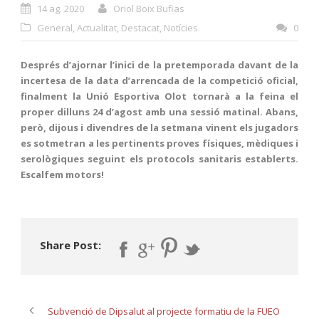
14 ag. 2020
Oriol Boix Bufias
General
,
Actualitat
,
Destacat
,
Notícies
0
Després d’ajornar l’inici de la pretemporada davant de la
incertesa de la data d’arrencada de la competició oficial,
finalment la Unió Esportiva Olot tornarà a la feina el
proper dilluns 24 d’agost amb una sessió matinal. Abans,
però, dijous i divendres de la setmana vinent els jugadors
es sotmetran a les pertinents proves físiques, mèdiques i
serològiques seguint els protocols sanitaris establerts.
Escalfem motors!
Share Post:
Subvenció de Dipsalut al projecte formatiu de la FUEO