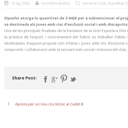
13 ag. 2020
Oriol Boix Bufias
General
,
Club
,
Actualitat
,
D
Dipsalut
atorga la quantitat de 3.642€ per a subvencionar el proj
va destinada als joves amb risc d’exclusió social i amb discapcitat
Una de les principals finalitats de la Fundació de la Unió Esportiva Olot 
la pràctica de l’esport, i concretament del futbol, es treballen hàbit
destinataris d’aquest projecte són infants i joves amb risc d’exclusió 
compromís i col·laboració amb la vessant més social i inclusiva del club, 
Share Post:
Aposta per un nou cos tècnic al Cadet B