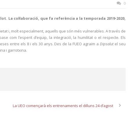
0
ot. La col·laboració, que fa referència a la temporada 2019-2020,
societat i, molt especialment, aquells que són més vulnerables. A través de
se com l’esperit d’equip, la integració, la humilitat o el respecte.
Els
preses entre els 8 i els 30 anys. Des de la FUEO agraïm a
Dipsalut
el seu
na i garrotxina.
La UEO començarà els entrenaments el dilluns 24 d’agost