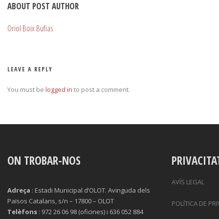
ABOUT POST AUTHOR
Oriol Boix Bufias
LEAVE A REPLY
You must be
logged in
to post a comment.
ON TROBAR-NOS
PRIVACITA
AVÍS LEGAL
Adreça
: Estadi Municipal d’OLOT. Avinguda dels
Països Catalans, s/n – 17800 – OLOT
POLÍTICA DE PR
Telèfons
: 972 26 06 98 (oficines) i 636 052 884