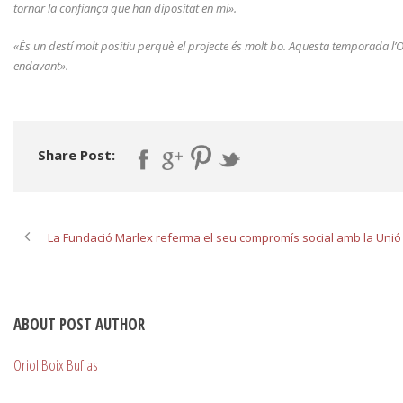
tornar la confiança que han dipositat en mi».
«És un destí molt positiu perquè el projecte és molt bo. Aquesta temporada l’O
endavant».
Share Post:
La Fundació Marlex referma el seu compromís social amb la Unió
ABOUT POST AUTHOR
Oriol Boix Bufias