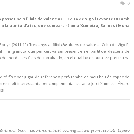
0
assat pels filials de Valencia CF, Celta de Vigo i Levante UD amb
eri a la punta d’atac, que compartirà amb Xumetra, Salinas i Moha
anys (2011-12). Tres anys al filial
che
abans de saltar al Celta de Vigo B,
l filial granota, que per cert va ser present en el partit del descens de
del nord a les files del Barakaldo, en el qual ha disputat 22 partits i ha
que té físic per jugar de referència però també es mou bé i és capaç de
istres molt interessants per complementar-se amb Jordi Xumetra, Álvaro
ls!
club és molt bona i esportivament està aconseguint uns grans resultats. Espero