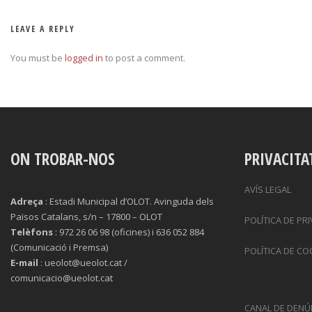
LEAVE A REPLY
You must be
logged in
to post a comment.
ON TROBAR-NOS
PRIVACITA
AVÍS LEGAL
Adreça
: Estadi Municipal d’OLOT. Avinguda dels
Països Catalans, s/n – 17800 – OLOT
POLÍTICA DE PR
Telèfons
: 972 26 06 98 (oficines) i 636 052 884
(Comunicació i Premsa)
POLÍTICA DE CO
E-mail
: ueolot@ueolot.cat /
comunicacio@ueolot.cat
CANAL DE DENÚ