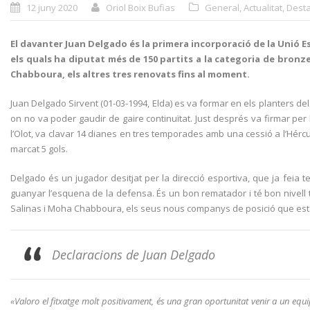
12 juny 2020
Oriol Boix Bufias
General
,
Actualitat
,
Desta
El davanter Juan Delgado és la primera incorporació de la Unió E
els quals ha diputat més de 150 partits a la categoria de bronze
Chabboura, els altres tres renovats fins al moment.
Juan Delgado Sirvent (01-03-1994, Elda) es va formar en els planters del 
on no va poder gaudir de gaire continuïtat. Just després va firmar per l
l’Olot, va clavar 14 dianes en tres temporades amb una cessió a l’Hércule
marcat 5 gols.
Delgado és un jugador desitjat per la direcció esportiva, que ja feia 
guanyar l’esquena de la defensa. És un bon rematador i té bon nivell 
Salinas i Moha Chabboura, els seus nous companys de posició que estan 
Declaracions de Juan Delgado
«Valoro el fitxatge molt positivament, és una gran oportunitat venir a un equ