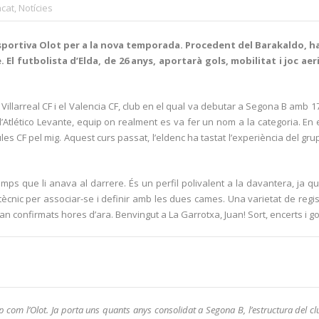
cat
,
Notícies
sportiva Olot per a la nova temporada. Procedent del Barakaldo, ha p
. El futbolista d’Elda, de 26 anys, aportarà gols, mobilitat i joc a
Villarreal CF i el Valencia CF, club en el qual va debutar a Segona B amb 17 
’Atlético Levante, equip on realment es va fer un nom a la categoria. En e
s CF pel mig. Aquest curs passat, l’eldenc ha tastat l’experiència del grup 
temps que li anava al darrere. És un perfil polivalent a la davantera, ja 
tècnic per associar-se i definir amb les dues cames. Una varietat de reg
confirmats hores d’ara. Benvingut a La Garrotxa, Juan! Sort, encerts i go
ip com l’Olot. Ja porta uns quants anys consolidat a Segona B, l’estructura del 