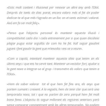
«Estic molt content i il·lusionat per renovar un altre any amb l’Olot.
Després de tants de dies parat, encara valoro més el fet de poder
dedicar-te al que més t’agrada en un lloc on et sents estimat i valorat.
Això em fa ser molt feliç».
«Penso que l’objectiu personal és mantenir aquesta il·lusió i
competitivitat cada dia i cada entrenament per a que quan decideixi
plegar pugui estar orgullós de com ho he fet. Vull seguir gaudint
jugant i fent gaudir la gent que m’envolta i ens ve a veure».
«Com a capità, intentaré mantenir aquesta idea que tenim en els
últims anys i que ens ha servit tant. Mantenir un vestidor fort, ajudar a
la gent nova a integrar-se al grup i transmetre els valors que tenim a
l’Olot».
«Hem de saber valorar tot el que hem fet fins ara, els anys que
portem sumant i creixent. A la vegada, hem de tenir clar que serà una
temporada nova, tot i que no partim de zero perquè hem fet molt
bona feina. L’objectiu és seguir millorant els registres anteriors però
sense comparar constantment amb les altres temporades. No podem