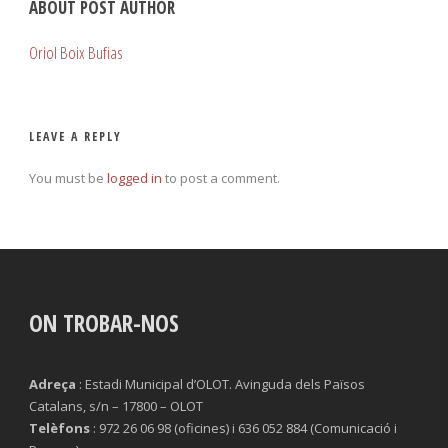
ABOUT POST AUTHOR
Oriol Boix Bufias
LEAVE A REPLY
You must be
logged in
to post a comment.
ON TROBAR-NOS
Adreça
: Estadi Municipal d’OLOT. Avinguda dels Països
Catalans, s/n – 17800 – OLOT
Telèfons
: 972 26 06 98 (oficines) i 636 052 884 (Comunicació i