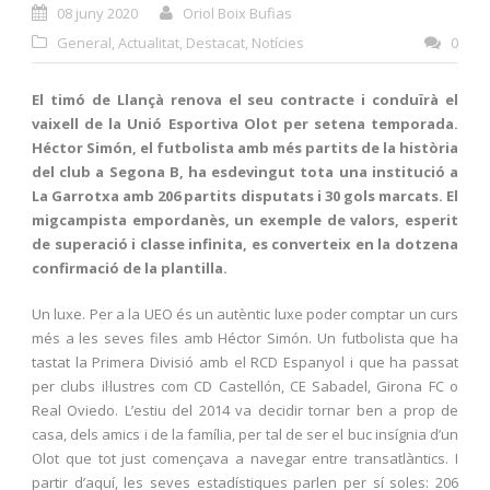
08 juny 2020
Oriol Boix Bufias
General
,
Actualitat
,
Destacat
,
Notícies
0
El timó de Llançà renova el seu contracte i conduïrà el
vaixell de la Unió Esportiva Olot per setena temporada.
Héctor Simón, el futbolista amb més partits de la història
del club a Segona B, ha esdevingut tota una institució a
La Garrotxa amb 206 partits disputats i 30 gols marcats. El
migcampista empordanès, un exemple de valors, esperit
de superació i classe infinita, es converteix en la dotzena
confirmació de la plantilla.
Un luxe. Per a la UEO és un autèntic luxe poder comptar un curs
més a les seves files amb Héctor Simón. Un futbolista que ha
tastat la Primera Divisió amb el RCD Espanyol i que ha passat
per clubs il·lustres com CD Castellón, CE Sabadel, Girona FC o
Real Oviedo. L’estiu del 2014 va decidir tornar ben a prop de
casa, dels amics i de la família, per tal de ser el buc insígnia d’un
Olot que tot just començava a navegar entre transatlàntics. I
partir d’aquí, les seves estadístiques parlen per sí soles: 206