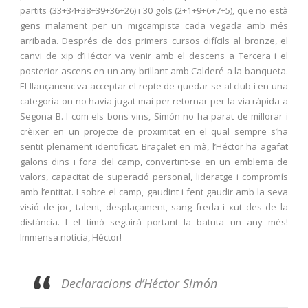
partits (33+34+38+39+36+26) i 30 gols (2+1+9+6+7+5), que no està
gens malament per un migcampista cada vegada amb més
arribada. Després de dos primers cursos difícils al bronze, el
canvi de xip d’Héctor va venir amb el descens a Tercera i el
posterior ascens en un any brillant amb Calderé a la banqueta.
El llançanenc va acceptar el repte de quedar-se al club i en una
categoria on no havia jugat mai per retornar per la via ràpida a
Segona B. I com els bons vins, Simón no ha parat de millorar i
crèixer en un projecte de proximitat en el qual sempre s’ha
sentit plenament identificat. Braçalet en mà, l’Héctor ha agafat
galons dins i fora del camp, convertint-se en un emblema de
valors, capacitat de superació personal, lideratge i compromís
amb l’entitat. I sobre el camp, gaudint i fent gaudir amb la seva
visió de joc, talent, desplaçament, sang freda i xut des de la
distància. I el timó seguirà portant la batuta un any més!
Immensa notícia, Héctor!
Declaracions d’Héctor Simón