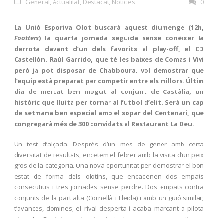
General
,
Actualitat
,
Destacat
,
Notícies
0
La Unió Esporiva Olot buscarà aquest diumenge (12h,
Footters
) la quarta jornada seguida sense conèixer la
derrota davant d’un dels favorits al play-off, el CD
Castellón. Raúl Garrido, que té les baixes de Comas i Vivi
però ja pot disposar de Chabboura, vol demostrar que
l’equip està preparat per competir entre els millors. Últim
dia de mercat ben mogut al conjunt de Castàlia, un
històric que lluita per tornar al futbol d’elit. Serà un cap
de setmana ben especial amb el sopar del Centenari, que
congregarà més de 300 convidats al Restaurant La Deu.
Un test d’alçada. Després d’un mes de gener amb certa
diversitat de resultats, encetem el febrer amb la visita d’un peix
gros de la categoria. Una nova oportunitat per demostrar el bon
estat de forma dels olotins, que encadenen dos empats
consecutius i tres jornades sense perdre. Dos empats contra
conjunts de la part alta (Cornellà i Lleida) i amb un guió similar;
t’avances, domines, el rival desperta i acaba marcant a pilota