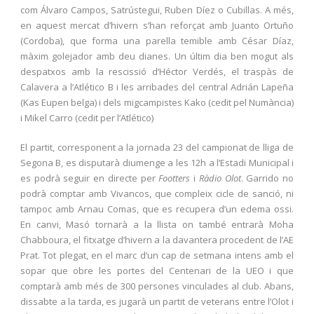
com Álvaro Campos, Satrústegui, Ruben Díez o Cubillas. A més,
en aquest mercat d’hivern s’han reforçat amb Juanto Ortuño
(Cordoba), que forma una parella temible amb César Díaz,
màxim golejador amb deu dianes. Un últim dia ben mogut als
despatxos amb la rescissió d’Héctor Verdés, el traspàs de
Calavera a l’Atlético B i les arribades del central Adrián Lapeña
(Kas Eupen belga) i dels migcampistes Kako (cedit pel Numància)
i Mikel Carro (cedit per l’Atlético)
El partit, corresponent a la jornada 23 del campionat de lliga de
Segona B, es disputarà diumenge a les 12h a l’Estadi Municipal i
es podrà seguir en directe per
Footters
i
Ràdio Olot
. Garrido no
podrà comptar amb Vivancos, que compleix cicle de sanció, ni
tampoc amb Arnau Comas, que es recupera d’un edema ossi.
En canvi, Masó tornarà a la llista on també entrarà Moha
Chabboura, el fitxatge d’hivern a la davantera procedent de l’AE
Prat. Tot plegat, en el marc d’un cap de setmana intens amb el
sopar que obre les portes del Centenari de la UEO i que
comptarà amb més de 300 persones vinculades al club. Abans,
dissabte a la tarda, es jugarà un partit de veterans entre l’Olot i