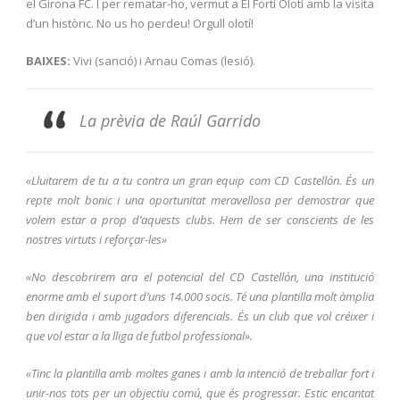
el Girona FC. I per rematar-ho, vermut a El Fortí Olotí amb la visita
d’un històric. No us ho perdeu! Orgull olotí!
BAIXES:
Vivi (sanció) i Arnau Comas (lesió).
La prèvia de Raúl Garrido
«Lluitarem de tu a tu contra un gran equip com CD Castellón
. És un
repte molt bonic i una oportunitat meravellosa per demostrar que
volem estar a prop d’aquests clubs. Hem de ser conscients de les
nostres virtuts i reforçar-les»
«No descobrirem ara el potencial del CD Castellón
, una institució
enorme amb el suport d’uns 14.000 socis. Té una plantilla molt àmplia
ben dirigida i amb jugadors diferencials. És un club que vol créixer i
que vol estar a la lliga de futbol professional».
«Tinc la plantilla amb moltes ganes i amb la intenció de treballar fort i
unir-nos tots per un objectiu comú, que és progressar. Estic encantat