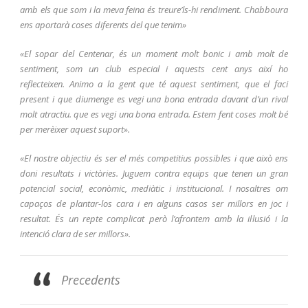
amb els que som i la meva feina és treure’ls-hi rendiment. Chabboura
ens aportarà coses diferents del que tenim»
«El sopar del Centenar, és un moment molt bonic i amb molt de
sentiment, som un club especial i aquests cent anys així ho
reflecteixen. Animo a la gent que té aquest sentiment, que el faci
present i que diumenge es vegi una bona entrada davant d’un rival
molt atractiu. que es vegi una bona entrada
. Estem fent coses molt bé
per merèixer aquest suport».
«El nostre objectiu és ser el més competitius possibles i que això ens
doni resultats i victòries. Juguem contra equips que tenen un gran
potencial social, econòmic, mediàtic i institucional. I nosaltres om
capaços de plantar-los cara i en alguns casos ser millors en joc i
resultat. És un repte complicat però l’afrontem amb la il·lusió i la
intenció clara de ser millors».
Precedents