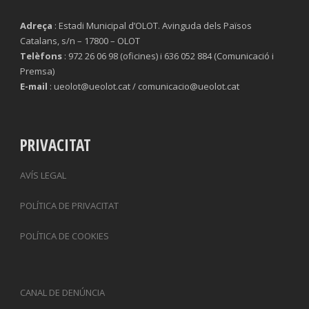
Adreça
: Estadi Municipal d’OLOT. Avinguda dels Països
Catalans, s/n – 17800 – OLOT
Telèfons
: 972 26 06 98 (oficines) i 636 052 884 (Comunicació i
Premsa)
E-mail
: ueolot@ueolot.cat / comunicacio@ueolot.cat
PRIVACITAT
AVÍS LEGAL
POLÍTICA DE PRIVACITAT
POLÍTICA DE COOKIES
CANAL DE DENÚNCIA