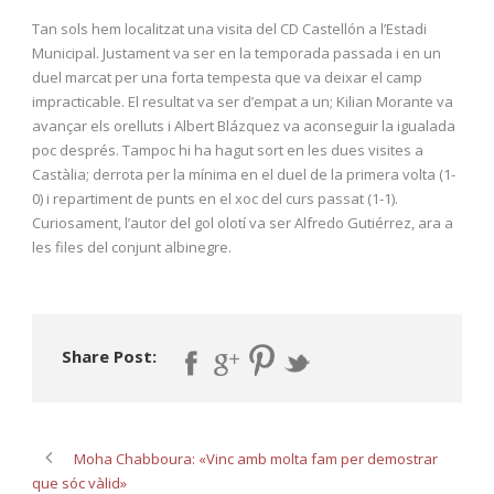
Tan sols hem localitzat una visita del CD Castellón a l’Estadi
Municipal. Justament va ser en la temporada passada i en un
duel marcat per una forta tempesta que va deixar el camp
impracticable. El resultat va ser d’empat a un; Kilian Morante va
avançar els orelluts i Albert Blázquez va aconseguir la igualada
poc després. Tampoc hi ha hagut sort en les dues visites a
Castàlia; derrota per la mínima en el duel de la primera volta (1-
0) i repartiment de punts en el xoc del curs passat (1-1).
Curiosament, l’autor del gol olotí va ser Alfredo Gutiérrez, ara a
les files del conjunt albinegre.
Share Post:
Moha Chabboura: «Vinc amb molta fam per demostrar
que sóc vàlid»