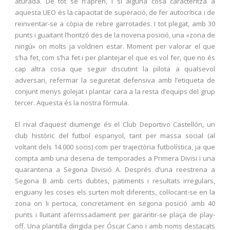
aturada. De tot se n’aprèn, i si alguna cosa caracteritza a
aquesta UEO és la capacitat de superació, de fer autocrítica i de
reinventar-se a còpia de rebre garrotades. I tot plegat, amb 30
punts i guaitant l’horitzó des de la novena posició, una «zona de
ningú» on molts ja voldrien estar. Moment per valorar el que
s’ha fet, com s’ha fet i per plantejar el que es vol fer, que no és
cap altra cosa que seguir discutint la pilota a qualsevol
adversari, refermar la seguretat defensiva amb l’etiqueta de
conjunt menys golejat i plantar cara a la resta d’equips del grup
tercer. Aquesta és la nostra fòrmula.
El rival d’aquest diumenge és el Club Deportivo Castellón, un
club històric del futbol espanyol, tant per massa social (al
voltant dels 14.000 socis) com per trajectòria futbolística, ja que
compta amb una desena de temporades a Primera Divisi i una
quarantena a Segona Divisió A. Després d’una reestrena a
Segona B amb certs dubtes, patiments i resultats irregulars,
enguany les coses els surten molt diferents, col·locant-se en la
zona on li pertoca, concretament en segona posició amb 40
punts i lluitant aferrissadament per garantir-se plaça de play-
off. Una plantilla dirigida per Óscar Cano i amb noms destacats