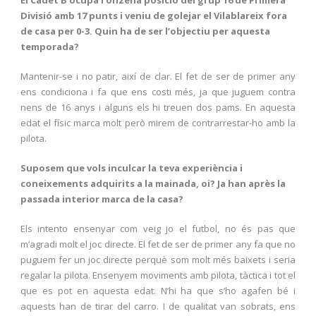
El Cadet B ocupa l’onzena posició del grup 16 de Primera
Divisió amb 17 punts i veniu de golejar el Vilablareix fora
de casa per 0-3. Quin ha de ser l’objectiu per aquesta
temporada?
Mantenir-se i no patir, així de clar. El fet de ser de primer any
ens condiciona i fa que ens costi més, ja que juguem contra
nens de 16 anys i alguns els hi treuen dos pams. En aquesta
edat el físic marca molt però mirem de contrarrestar-ho amb la
pilota.
Suposem que vols inculcar la teva experiència i
coneixements adquirits a la mainada, oi? Ja han après la
passada interior marca de la casa?
Els intento ensenyar com veig jo el futbol, no és pas que
m’agradi molt el joc directe. El fet de ser de primer any fa que no
puguem fer un joc directe perquè som molt més baixets i seria
regalar la pilota. Ensenyem moviments amb pilota, tàctica i tot el
que es pot en aquesta edat. N’hi ha que s’ho agafen bé i
aquests han de tirar del carro. I de qualitat van sobrats, ens