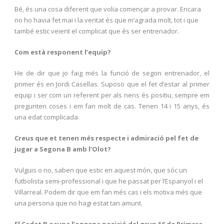
Bé, és una cosa diferent que volia començar a provar. Encara
no ho havia fet mai i la veritat és que m’agrada molt, tot i que
també estic veient el complicat que és ser entrenador.
Com està responent l’equip?
He de dir que jo faig més la funció de segon entrenador, el
primer és en Jordi Casellas. Suposo que el fet d’estar al primer
equip i ser com un referent per als nens és positiu, sempre em
pregunten coses i em fan molt de cas. Tenen 14 i 15 anys, és
una edat complicada.
Creus que et tenen més respecte i admiració pel fet de
jugar a Segona B amb l’Olot?
Vulguis o no, saben que estic en aquest món, que sóc un
futbolista semi-professional i que he passat per l’Espanyol i el
Villarreal. Podem dir que em fan més cas i els motiva més que
una persona que no hagi estat tan amunt.