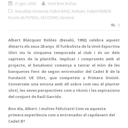
21 gen. 2020
Oriol Boix Bufias
Actualitat
,
Destacat
,
Futbol BASE
,
Notícies
,
Futbol FEMENÍ
,
Escola de FUTBOL
,
SECCIONS
,
General
0
Albert Blázquez Robles (Besalú, 1992) celebra aquest
dimarts els seus 28 anys. El futbolista de la Unió Esportiva
Olot viu la cinquena temporada al club i és un dels
capitans de la plantilla. Implicat i compromès amb el
projecte, el besaluenc comença a tastar el món de les
banquetes fent de segon entrenador del Cadet B de la
Fundació UE Olot, que competeix a Primera Divisió.
Conversem una estona amb ell sobre com veu el planter
olotí, les seves perspectives com a tècnic i les aspiracions
del conjunt de Raúl Garrido.
Bon dia, Albert. I moltes felicitats! Com va aquesta
primera experiència com a entrenador al capdavant del
Cadet B?