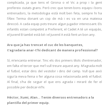
complicada, ja que tens el Girona o el Vic a prop i la gent
prefereix ciutats grans. Però crec que tenim bons equips i bons
entrenadors, la metodologia està molt ben feta, sempre hi ha
l’Àlex Terma donant un cop de mà i es va en una mateixa
direcció. A cada equip pots treure algun jugador interessant. Els
infantils estan competint a Preferent, el Cadet A té un equipàs,
el Juvenil B també està bé i el Juvenil A està fent un bon any.
Ara que ja has trencat el cuc de les banquetes,
t’agradaria anar-t’hi dedicant de manera professional?
Sí, m’encanta entrenar. Tinc els dos primers títols d’entrenador,
em falta el tercer que me’l vull treure aquest any. M’agrada molt
el futbol, estar dins del vestidor i dins del camp. Vull que això
sigui la meva feina o fer alguna cosa relacionada amb el futbol.
Al final, s’ha de seguir el que ens agrada i miraré de fer el
possible per dedicar-m’hi.
Héctor, Xumi, Alan… Tenim diversos entrenadors a la
plantilla del primer equip.