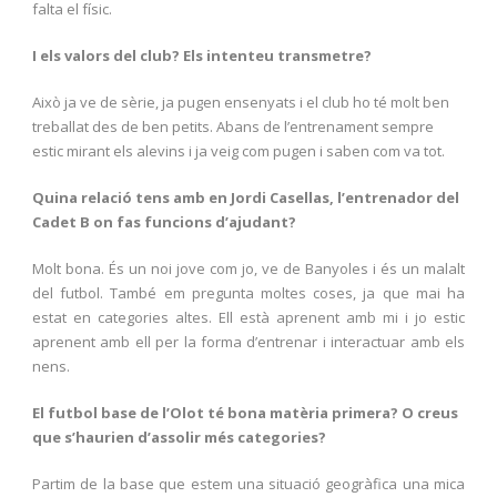
falta el físic.
I els valors del club? Els intenteu transmetre?
Això ja ve de sèrie, ja pugen ensenyats i el club ho té molt ben
treballat des de ben petits. Abans de l’entrenament sempre
estic mirant els alevins i ja veig com pugen i saben com va tot.
Quina relació tens amb en Jordi Casellas, l’entrenador del
Cadet B on fas funcions d’ajudant?
Molt bona. És un noi jove com jo, ve de Banyoles i és un malalt
del futbol. També em pregunta moltes coses, ja que mai ha
estat en categories altes. Ell està aprenent amb mi i jo estic
aprenent amb ell per la forma d’entrenar i interactuar amb els
nens.
El futbol base de l’Olot té bona matèria primera? O creus
que s’haurien d’assolir més categories?
Partim de la base que estem una situació geogràfica una mica