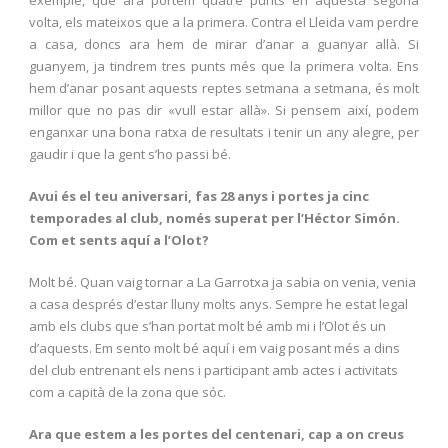
exemple, que ara portem quatre punts en aquesta segona
volta, els mateixos que a la primera. Contra el Lleida vam perdre
a casa, doncs ara hem de mirar d’anar a guanyar allà. Si
guanyem, ja tindrem tres punts més que la primera volta. Ens
hem d’anar posant aquests reptes setmana a setmana, és molt
millor que no pas dir «vull estar allà». Si pensem així, podem
enganxar una bona ratxa de resultats i tenir un any alegre, per
gaudir i que la gent s’ho passi bé.
Avui és el teu aniversari, fas 28 anys i portes ja cinc
temporades al club, només superat per l’Héctor Simón.
Com et sents aquí a l’Olot?
Molt bé. Quan vaig tornar a La Garrotxa ja sabia on venia, venia
a casa després d’estar lluny molts anys. Sempre he estat legal
amb els clubs que s’han portat molt bé amb mi i l’Olot és un
d’aquests. Em sento molt bé aquí i em vaig posant més a dins
del club entrenant els nens i participant amb actes i activitats
com a capità de la zona que sóc.
Ara que estem a les portes del centenari, cap a on creus