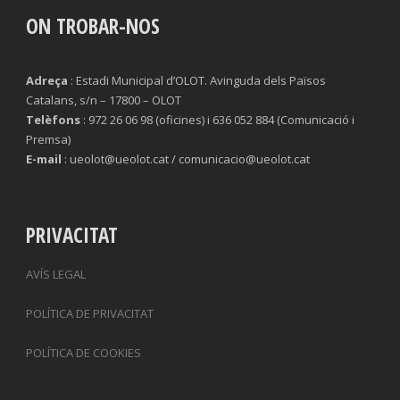
ON TROBAR-NOS
Adreça
: Estadi Municipal d’OLOT. Avinguda dels Països
Catalans, s/n – 17800 – OLOT
Telèfons
: 972 26 06 98 (oficines) i 636 052 884 (Comunicació i
Premsa)
E-mail
: ueolot@ueolot.cat / comunicacio@ueolot.cat
PRIVACITAT
AVÍS LEGAL
POLÍTICA DE PRIVACITAT
POLÍTICA DE COOKIES