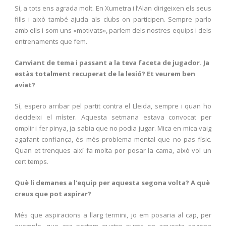
Sí, a tots ens agrada molt. En Xumetra i l’Alan dirigeixen els seus
fills i això també ajuda als clubs on participen. Sempre parlo
amb ells i som uns «motivats», parlem dels nostres equips i dels
entrenaments que fem.
Canviant de tema i passant a la teva faceta de jugador. Ja
estàs totalment recuperat de la lesió? Et veurem ben
aviat?
Sí, espero arribar pel partit contra el Lleida, sempre i quan ho
decideixi el míster. Aquesta setmana estava convocat per
omplir i fer pinya, ja sabia que no podia jugar. Mica en mica vaig
agafant confiança, és més problema mental que no pas físic.
Quan et trenques així fa molta por posar la cama, això vol un
cert temps.
Què li demanes a l’equip per aquesta segona volta? A què
creus que pot aspirar?
Més que aspiracions a llarg termini, jo em posaria al cap, per