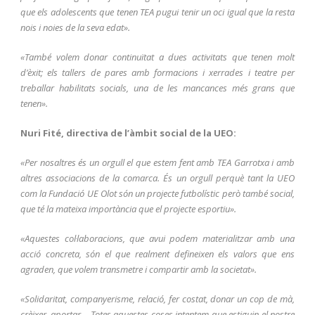
que els adolescents que tenen TEA pugui tenir un oci igual que la resta
nois i noies de la seva edat».
«També volem donar continuïtat a dues activitats que tenen molt
d’èxit; els tallers de pares amb formacions i xerrades i teatre per
treballar habilitats socials, una de les mancances més grans que
tenen».
Nuri Fité, directiva de l’àmbit social de la UEO:
«Per nosaltres és un orgull el que estem fent amb TEA Garrotxa i amb
altres associacions de la comarca. És un orgull perquè tant la UEO
com la Fundació UE Olot són un projecte futbolístic però també social,
que té la mateixa importància que el projecte esportiu».
«Aquestes col·laboracions, que avui podem materialitzar amb una
acció concreta, són el que realment defineixen els valors que ens
agraden, que volem transmetre i compartir amb la societat».
«Solidaritat, companyerisme, relació, fer costat, donar un cop de mà,
crèixer, aportar… Totes aquestes coses intentem que estiguin el nostre