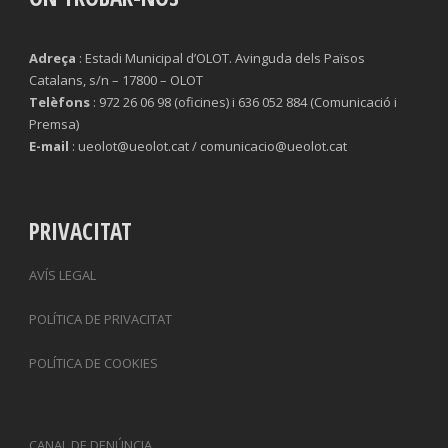
Adreça
: Estadi Municipal d’OLOT. Avinguda dels Països
Catalans, s/n – 17800 – OLOT
Telèfons
: 972 26 06 98 (oficines) i 636 052 884 (Comunicació i
Premsa)
E-mail
: ueolot@ueolot.cat / comunicacio@ueolot.cat
PRIVACITAT
AVÍS LEGAL
POLÍTICA DE PRIVACITAT
POLÍTICA DE COOKIES
CANAL DE DENÚNCIA