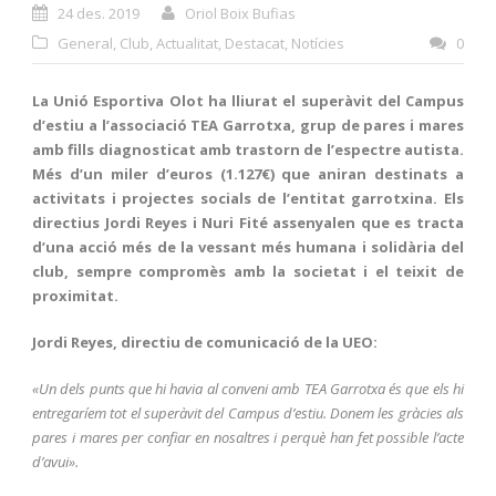
24 des. 2019
Oriol Boix Bufias
General
,
Club
,
Actualitat
,
Destacat
,
Notícies
0
La Unió Esportiva Olot ha lliurat el superàvit del Campus
d’estiu a l’associació TEA Garrotxa, grup de pares i mares
amb fills diagnosticat amb trastorn de l’espectre autista.
Més d’un miler d’euros (1.127€) que aniran destinats a
activitats i projectes socials de l’entitat garrotxina. Els
directius Jordi Reyes i Nuri Fité assenyalen que es tracta
d’una acció més de la vessant més humana i solidària del
club, sempre compromès amb la societat i el teixit de
proximitat.
Jordi Reyes, directiu de comunicació de la UEO:
«Un dels punts que hi havia al conveni amb TEA Garrotxa és que els hi
entregaríem tot el superàvit del Campus d’estiu. Donem les gràcies als
pares i mares per confiar en nosaltres i perquè han fet possible l’acte
d’avui».