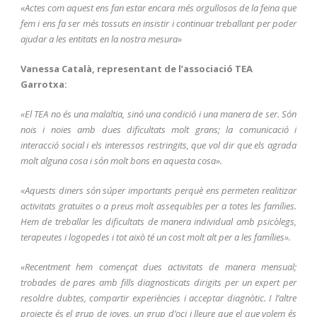
«Actes com aquest ens fan estar encara més orgullosos de la feina que
fem i ens fa ser més tossuts en insistir i continuar treballant per poder
ajudar a les entitats en la nostra mesura»
Vanessa Català, representant de l’associació TEA
Garrotxa:
«El TEA no és una malaltia, sinó una condició i una manera de ser. Són
nois i noies amb dues dificultats molt grans; la comunicació i
interacció social i els interessos restringits, que vol dir que els agrada
molt alguna cosa i són molt bons en aquesta cosa».
«Aquests diners són súper importants perquè ens permeten realitizar
activitats gratuïtes o a preus molt assequibles per a totes les famílies.
Hem de treballar les dificultats de manera individual amb psicòlegs,
terapeutes i logopedes i tot això té un cost molt alt per a les famílies».
«Recentment hem començat dues activitats de manera mensual;
trobades de pares amb fills diagnosticats dirigits per un expert per
resoldre dubtes, compartir experiències i acceptar diagnòtic. I l’altre
projecte és el grup de joves, un grup d’oci i lleure que el que volem és