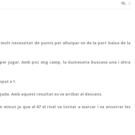
0
 molt necessitat de punts per allunyar-se de la part baixa de la
s per jugar. Amb poc mig camp, la Guineueta buscava una i altra
mpat a 1.
jugada. Amb aquest resultat es va arribar al descans.
 minut ja que al 67 el rival va tornar a marcar i va ensorrar les