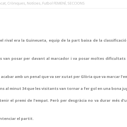
cat
,
Cròniques
,
Notícies
,
Futbol FEMENÍ
,
SECCIONS
 rival era la Guineueta, equip de la part baixa de la classificació
es van posar per davant al marcador i va posar moltes dificultat
va acabar amb un penal que va ser xutat per Glòria que va marcar l’e
fins al minut 34 que les visitants van tornar a fer gol en una bona 
obtenir el premi de l’empat. Però per desgràcia no va durar més d’un
ntenciar el partit.