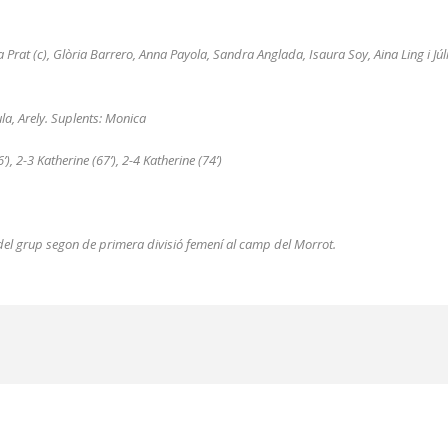
Prat (c), Glòria Barrero, Anna Payola, Sandra Anglada, Isaura Soy, Aina Ling i Júlia
ula, Arely. Suplents: Monica
6’), 2-3 Katherine (67’), 2-4 Katherine (74’)
del grup segon de primera divisió femení al camp del Morrot.