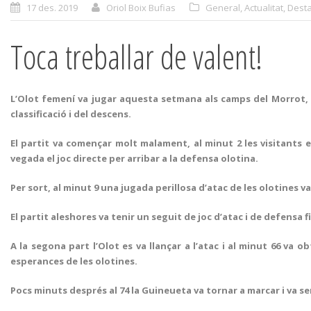
17 des. 2019
Oriol Boix Bufias
General
,
Actualitat
,
Desta
Toca treballar de valent!
L’Olot femení va jugar aquesta setmana als camps del Morrot, el
classificació i del descens.
El partit va començar molt malament, al minut 2 les visitants 
vegada el joc directe per arribar a la defensa olotina.
Per sort, al minut 9 una jugada perillosa d’atac de les olotines 
El partit aleshores va tenir un seguit de joc d’atac i de defensa 
A la segona part l’Olot es va llançar a l’atac i al minut 66 va 
esperances de les olotines.
Pocs minuts després al 74 la Guineueta va tornar a marcar i va se