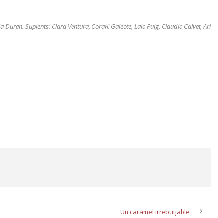
 Duran. Suplents: Clara Ventura, Coral·lí Galeote, Laia Puig, Clàudia Calvet, Ari
Un caramel irrebutjable