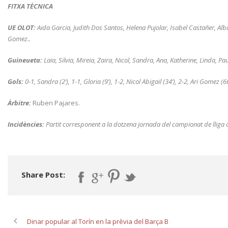
FITXA TÈCNICA
UE OLOT:
Aida Garcia, Judith Dos Santos, Helena Pujolar, Isabel Castañer, Alba 
Gomez..
Guineueta:
Laia, Silvia, Mireia, Zaira, Nicol, Sandra, Ana, Katherine, Linda, Pa
Gols:
0-1, Sandra (2’), 1-1, Gloria (9’), 1-2, Nicol Abigail (34’), 2-2, Ari Gomez (6
Àrbitre:
Ruben Pajares.
Incidències:
Partit corresponent a la dotzena jornada del campionat de lliga 
Share Post:
Dinar popular al Torín en la prèvia del Barça B